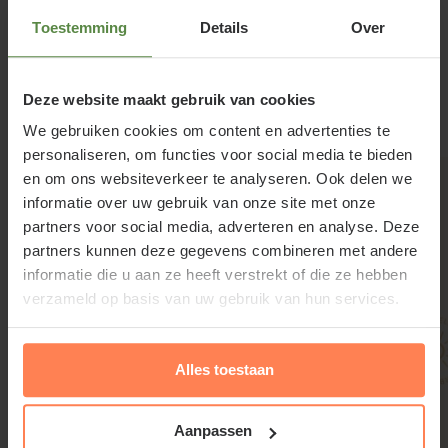
Moerbei staat graag op een kalkrijke bodem, en
Toestemming
Details
Over
gedijt zelfs op een arme bodem. Gebruik tijdens het
Lees meer
aanplanten wat aanplantgrond. Dit mag meteen aan
de wortels in het plantgat gedaan worden.
Deze website maakt gebruik van cookies
Gerelateerde producten
We gebruiken cookies om content en advertenties te
personaliseren, om functies voor social media te bieden
en om ons websiteverkeer te analyseren. Ook delen we
informatie over uw gebruik van onze site met onze
Morus alba 'Fruitless' snoeien en
partners voor social media, adverteren en analyse. Deze
onderhouden
partners kunnen deze gegevens combineren met andere
informatie die u aan ze heeft verstrekt of die ze hebben
De moerbei verdraagt stevige snoei. De beste
verzameld op basis van uw gebruik van hun services.
snoeitijd valt tussen juni en september. Zoals
vermeld is de Moerbei geschikt als (losse) dakboom.
Alles toestaan
U kunt met bamboestokken een horizontaal scherm
in de boom maken waarover u de takken uit kunt
Aanpassen
leiden. Ook zonder rek groeit de boom van nature al