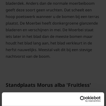
bladerdek. Anders dan de normale moerbeiboom
geeft deze soort geen vruchten. Dat scheelt een
hoop poetswerk wanneer u de bomen bij een terras
plaatst. De Moerbei heeft donkergroene glanzende
bladeren en verschijnen in mei. De Moerbei staat
iets later in het blad dan de meeste bomen maar
houdt het blad lang aan, het blad verkleurt in de
herfst nauwelijks. Meestal valt dit bij een stevige
nachtvorst van de boom.
Standplaats Morus alba 'Fruitless'
De Morus alba 'Fruitless' staat graag op een zonnige
plek, een half beschaduwde plaats kan ook. De