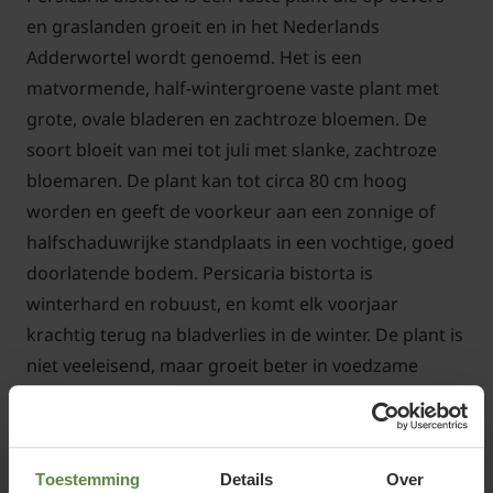
en graslanden groeit en in het Nederlands
Adderwortel wordt genoemd. Het is een
matvormende, half-wintergroene vaste plant met
grote, ovale bladeren en zachtroze bloemen. De
soort bloeit van mei tot juli met slanke, zachtroze
bloemaren. De plant kan tot circa 80 cm hoog
worden en geeft de voorkeur aan een zonnige of
halfschaduwrijke standplaats in een vochtige, goed
doorlatende bodem. Persicaria bistorta is
winterhard en robuust, en komt elk voorjaar
krachtig terug na bladverlies in de winter. De plant is
niet veeleisend, maar groeit beter in voedzame
grond.
De bloemen zijn aantrekkelijk voor bijen, vlinders en
Toestemming
Details
Over
andere insecten en dragen bij aan de biodiversiteit