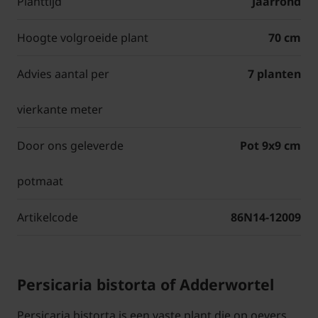
Planttijd
Jaarrond
Hoogte volgroeide plant
70 cm
Advies aantal per
7 planten
vierkante meter
Door ons geleverde
Pot 9x9 cm
potmaat
Artikelcode
86N14-12009
Persicaria bistorta of Adderwortel
Persicaria bistorta is een vaste plant die op oevers