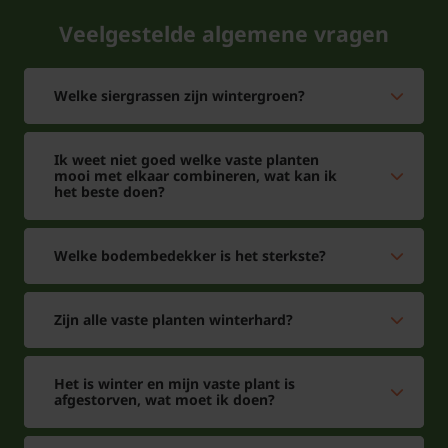
vermeerderd door deling van de wortelstokken in
Veelgestelde algemene vragen
het vroege voorjaar.
Welke siergrassen zijn wintergroen?
Ik weet niet goed welke vaste planten
mooi met elkaar combineren, wat kan ik
het beste doen?
Welke bodembedekker is het sterkste?
Zijn alle vaste planten winterhard?
Het is winter en mijn vaste plant is
afgestorven, wat moet ik doen?