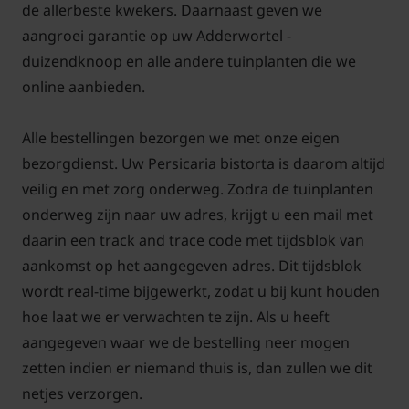
voedselrijk is en vochtig mag blijven. De plant geeft
de allerbeste kwekers. Daarnaast geven we
duidelijk de voorkeur aan vochtige grond, zoals aan
aangroei garantie op uw Adderwortel -
de oever van een vijver, een lage plek in de border of
duizendknoop en alle andere tuinplanten die we
een rand van een bloemenweide. Een goed
online aanbieden.
doorlatende, voedzame bodem is ideaal voor een
gezonde groei en rijke bloei.
Alle bestellingen bezorgen we met onze eigen
bezorgdienst. Uw Persicaria bistorta is daarom altijd
Persicaria bistorta is geschikt voor verschillende
veilig en met zorg onderweg. Zodra de tuinplanten
seizoenen. In het voorjaar loopt de plant krachtig
onderweg zijn naar uw adres, krijgt u een mail met
uit, terwijl in het najaar het blad kan verkleuren en
daarin een track and trace code met tijdsblok van
de plant zich voorbereidt op de winter. In de winter
aankomst op het aangegeven adres. Dit tijdsblok
sterft de plant bovengronds af, maar komt in het
wordt real-time bijgewerkt, zodat u bij kunt houden
volgende seizoen weer terug. De plant is bovendien
hoe laat we er verwachten te zijn. Als u heeft
bestand tegen luchtvervuiling en daardoor ook
aangegeven waar we de bestelling neer mogen
geschikt voor stedelijke tuinen. Geef de eerste
zetten indien er niemand thuis is, dan zullen we dit
weken na de aanplant voldoende water en bij
netjes verzorgen.