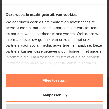
in de tuin. Ze zijn bovendien geschikt als snijbloem
en droogbloem. Persicaria bistorta verspreidt zich
Deze website maakt gebruik van cookies
via kruipende wortelstokken. Persicaria bistorta is
We gebruiken cookies om content en advertenties te
een waardplant voor de Rode vuurvlinder en
personaliseren, om functies voor social media te bieden
Ringoogparelmoervlinder. Historisch werd de plant
en om ons websiteverkeer te analyseren. Ook delen we
informatie over uw gebruik van onze site met onze
als medicinale plant gebruikt. De naam Adderwortel
partners voor social media, adverteren en analyse. Deze
verwijst naar de lange, gedraaide wortel, die vroeger
Lees meer
partners kunnen deze gegevens combineren met andere
in kruidentuinen werd gebruikt.
informatie die u aan ze heeft verstrekt of die ze hebben
verzameld op basis van uw gebruik van hun services.
Kenmerken van Persicaria bistorta
Gerelateerde producten
Persicaria bistorta is een sterke vaste plant die
Alles toestaan
direct opvalt door zijn sierlijke, zachtroze bloemen.
Deze bloemen verschijnen van mei tot juli en steken
Aanpassen
mooi af tegen het frisse groene blad. De plant vormt
een stevige pol en past goed in een natuurlijke