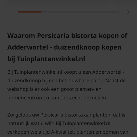
en kleur. Door zijn veelzijdigheid is deze bistorta
geschikt voor borders, graslanden en vochtige
plekken langs vijvers. Ook laat hij zich makkelijk
combineren met andere tuinplanten, waardoor u
Waarom Persicaria bistorta kopen of
eenvoudig een natuurlijke, weelderige beplanting
creëert.
Adderwortel - duizendknoop kopen
bij Tuinplantenwinkel.nl
Zoekt u een rijkbloeiende tuinselectie? Bekijk dan
ook
Persicaria bistorta ‘Superba’
, een geselecteerde
Bij Tuinplantenwinkel.nl koopt u een Adderwortel -
variëteit die bekendstaat om zijn vollere bloei en
duizendknoop bij een betrouwbare partij. Naast de
krachtige uitstraling in de tuin.
webshop is er ook een groot planten- en
bomencentrum; u kunt ons echt bezoeken.
Standplaats Persicaria bistorta op
vochtige bodem
Zorgeloos uw Persicaria bistorta aanplanten, dat is
Adderwortel (Persicaria bistorta) staat het liefst in
natuurlijk wat u wilt! Bij Tuinplantenwinkel.nl
de zon of halfschaduw op een plek waar de bodem
verkopen we altijd A-kwaliteit planten en bomen van