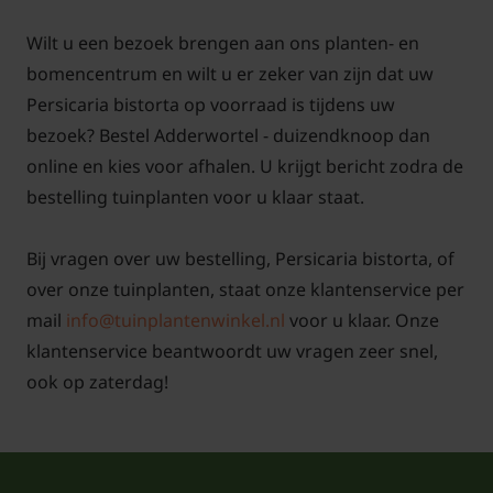
langdurige droogte extra water, zodat de plant zich
goed kan ontwikkelen.
Wilt u een bezoek brengen aan ons planten- en
bomencentrum en wilt u er zeker van zijn dat uw
Persicaria bistorta op voorraad is tijdens uw
Persicaria bistorta snoeien en
bezoek? Bestel Adderwortel - duizendknoop dan
onderhouden
online en kies voor afhalen. U krijgt bericht zodra de
bestelling tuinplanten voor u klaar staat.
Na de bloei uitgebloeide bloemstengels wegknippen
houdt de plant netjes en voorkomt veel zaadzetting.
Bij vragen over uw bestelling, Persicaria bistorta, of
Verwijder in het vroege voorjaar oude, verdroogde
over onze tuinplanten, staat onze klantenservice per
bladeren en stengels, zodat nieuw blad alle ruimte
mail
info@tuinplantenwinkel.nl
voor u klaar. Onze
krijgt. Als Adderwortel zich te ver uitbreidt, kan een
klantenservice beantwoordt uw vragen zeer snel,
deel van de pol met een schop weggestoken worden
ook op zaterdag!
en op een andere vochtige plek in de tuin weer
worden geplant. Persicaria bistorta heeft kruipende
wortelstokken, waardoor de plant zich gemakkelijk
uitbreidt. Deze vaste plant kan eenvoudig worden