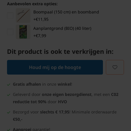
Aanbevolen extra opties:
Boompaal (150 cm) en boomband
+€11,95
Aanplantgrond (BIO) (40 liter)
+€7,99
Dit product is ook te verkrijgen in:
Houd mij op de hoogte
Gratis afhalen
in onze
winkel
!
Geleverd door
onze eigen bezorgdienst
, met een
C02
reductie tot 90%
door
HVO
Bezorgd voor
slechts € 17,95
! Minimale orderwaarde
€50,-
Aangroei
garantie!