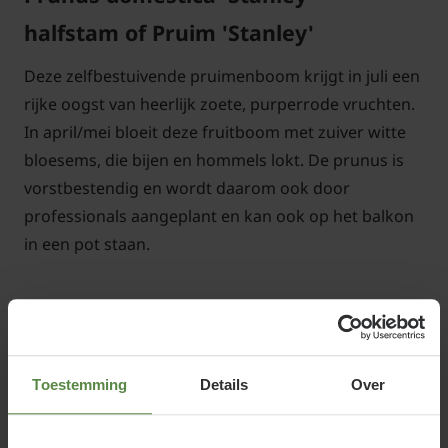
halfstam of Pruim 'Stanley'
Deze zelfbestuivende pruimenboom krijgt in juli een
rijke oogst van heerlijk zoete, purperrode vruchten.
In april/mei bloeit deze fruitboom met zuiver witte
bloesems, die bijen en hommels lokt. De prunus is
vorstbestendig en wordt daarom ook door
professionals aangeplant en kan ook op het balkon
in een pot staan.
Standplaats Prunus domestica
Toestemming
Details
Over
'Stanley'
Geef deze Pruimenboom een standplaats in de zon