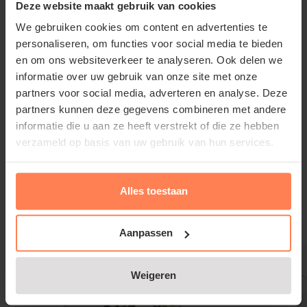
Deze website maakt gebruik van cookies
of half schaduw, in een goed doorlaatbare iets
We gebruiken cookies om content en advertenties te
kalkrijke grond. De prunus domestica 'Stanley' kan
personaliseren, om functies voor social media te bieden
ook aan de kust aangeplant worden.
en om ons websiteverkeer te analyseren. Ook delen we
informatie over uw gebruik van onze site met onze
partners voor social media, adverteren en analyse. Deze
partners kunnen deze gegevens combineren met andere
informatie die u aan ze heeft verstrekt of die ze hebben
Prunus domestica 'Stanley' snoeien
verzameld op basis van uw gebruik van hun services.
en onderhouden
Lees meer
Alles toestaan
De halfstam heeft een hoogte van 1.20 m. Dat heeft
als voordeel dat het plukken van het rijpe fruit
Gerelateerde producten
gemakkelijker gaat. Strooi, indien nodig, elk jaar wat
Aanpassen
kalk rond de voet van de boom. Snoei zo min
mogelijk. Een pruimenboom is gevoelig voor snoei;
Weigeren
er kan schimmel ontstaan. Als u toch wat snoeit, doe