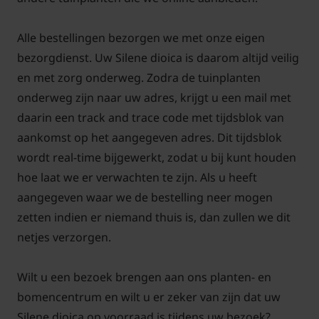
Melandrium dioicum) onderstreept de unieke
eigenschappen van deze plant. Door haar lange
Alle bestellingen bezorgen we met onze eigen
bloeiperiode, van het vroege voorjaar tot in oktober,
bezorgdienst. Uw Silene dioica is daarom altijd veilig
biedt de Dagkoekoeksbloem maandenlang kleur en
en met zorg onderweg. Zodra de tuinplanten
leven in de tuin. Bovendien kan deze vaste plant zich
onderweg zijn naar uw adres, krijgt u een mail met
met de jaren uitbreiden tot een grotere groep,
daarin een track and trace code met tijdsblok van
waardoor ze een blijvende impact heeft op de
aankomst op het aangegeven adres. Dit tijdsblok
natuurlijke uitstraling van de tuin.
wordt real-time bijgewerkt, zodat u bij kunt houden
hoe laat we er verwachten te zijn. Als u heeft
Wie kiest voor de Dagkoekoeksbloem, kiest voor
aangegeven waar we de bestelling neer mogen
een plant die niet alleen mooi is, maar ook een
zetten indien er niemand thuis is, dan zullen we dit
belangrijke rol speelt in het ondersteunen van bijen,
netjes verzorgen.
vlinders en andere nuttige insecten. Daarmee is
Silene dioica een onmisbare schakel in tuinen die
Wilt u een bezoek brengen aan ons planten- en
gericht zijn op het versterken van de lokale flora en
bomencentrum en wilt u er zeker van zijn dat uw
fauna.
Silene dioica op voorraad is tijdens uw bezoek?