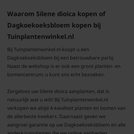
zowel volle zon als halfschaduw, past de
Dagkoekoeksbloem perfect in natuurlijke borders
Waarom Silene dioica kopen of
en tuinen met een wilde uitstraling.
Dagkoekoeksbloem kopen bij
Tuinplantenwinkel.nl
Wat deze plant bijzonder maakt, is dat het een
tweehuizige soort is: de mannelijk bloeiende
Bij Tuinplantenwinkel.nl koopt u een
bloemen en vrouwelijke planten staan op aparte
Dagkoekoeksbloem bij een betrouwbare partij.
exemplaren. Dit zorgt voor een interessante
Naast de webshop is er ook een groot planten- en
dynamiek in de tuin en maakt de plant extra
bomencentrum; u kunt ons echt bezoeken.
aantrekkelijk voor bestuivers zoals bijen en vlinders.
De nectar van de helder roze bloemen is een
Zorgeloos uw Silene dioica aanplanten, dat is
belangrijke voedselbron voor allerlei nuttige
natuurlijk wat u wilt! Bij Tuinplantenwinkel.nl
insecten, waardoor de Dagkoekoeksbloem bijdraagt
verkopen we altijd A-kwaliteit planten en bomen van
aan de biodiversiteit in de tuin.
de allerbeste kwekers. Daarnaast geven we
aangroei garantie op uw Dagkoekoeksbloem en alle
De botanische naam Silene dioica (ook bekend als
andere tuinplanten die we online aanbieden.