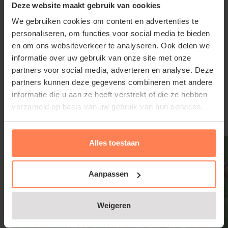
Deze website maakt gebruik van cookies
te heet en met wat vocht in de bodem. Een
We gebruiken cookies om content en advertenties te
standplaats in halfschaduw is ideaal, bijvoorbeeld
personaliseren, om functies voor social media te bieden
langs een haag of vochtige paden, bij struiken of
en om ons websiteverkeer te analyseren. Ook delen we
aan de oever van een sloot of vijver. De grond mag
informatie over uw gebruik van onze site met onze
gelijkmatig vochtig blijven, maar plassen die lang
partners voor social media, adverteren en analyse. Deze
Lees meer
blijven staan zijn niet gewenst.
partners kunnen deze gegevens combineren met andere
informatie die u aan ze heeft verstrekt of die ze hebben
verzameld op basis van uw gebruik van hun services.
Silene dioica snoeien en
Gerelateerde producten
onderhouden
Alles toestaan
Uitgebloeide bloemen van Dagkoekoeksbloem
wegknippen remt sterke uitzaaiing. Wie een
Aanpassen
natuurlijke, wat wilde uitstraling wil, kan een deel
van de bloemstengels laten staan tot er zaad
Weigeren
gevormd is. Silene dioica kan zich op vochtige,