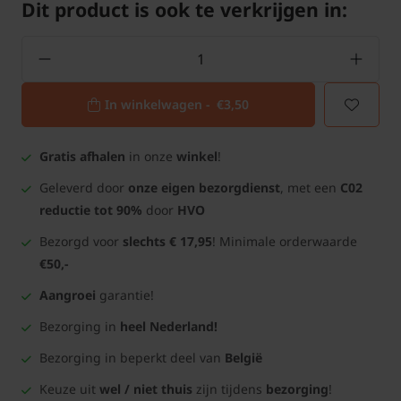
Dit product is ook te verkrijgen in:
In winkelwagen -
€3,50
Gratis afhalen
in onze
winkel
!
Geleverd door
onze eigen bezorgdienst
, met een
C02
reductie tot 90%
door
HVO
Bezorgd voor
slechts € 17,95
! Minimale orderwaarde
€50,-
Aangroei
garantie!
Bezorging in
heel Nederland!
Bezorging in beperkt deel van
België
Keuze uit
wel / niet thuis
zijn tijdens
bezorging
!