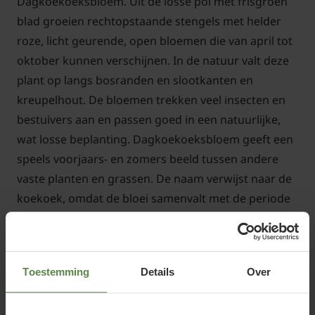
Dagkoekoeksbloem. Uit de losse pol met frisgroen
blad groeien rechtopstaande stengels met helder
roze, licht geurende, open bloemen die van april tot
oktober kunnen verschijnen. In de natuur valt deze
plant op langs bosranden en slootkanten en
kreupelhout. De bloemen trekken veel insecten en
bestuivers aan en passen goed in een natuurlijke,
wat losse beplanting. Dagkoekoeksbloem geeft een
speels voorjaars- en zomers beeld tussen andere
vaste planten en grassen. De naam verwijst naar de
koekoek, omdat de bloei samenvalt met de periode
waarin die vogel zich vaak laat horen.
Standplaats Silene dioica
Toestemming
Details
Over
Dagkoekoeksbloem voelt zich het meest thuis op
plekken die doen denken aan een bosrand: licht, niet