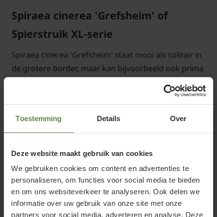
Spiraea cinerea 'Grefsheim' of
Spierstruik
XL-serie
Spiraea cinerea 'Grefsheim' staat mooi als solitair in
de grotere border, maar kan bijvoorbeeld ook prima
als losse haag gebruikt worden. Het is een prachtig
gezicht als tijdens de bloei van eind maart tot in april
de lange pluimen met talrijke, witte bloemetjes aan
Toestemming
Details
Over
de Spierstruik verschijnen. Deze XL-uitvoering wordt
geleverd met een hoogte van 60 tot 100 cm en is
meteen al een wat grotere struik. Uiteindelijk wordt
Deze website maakt gebruik van cookies
de tuinplant 150 cm hoog.
We gebruiken cookies om content en advertenties te
personaliseren, om functies voor social media te bieden
Standplaats Spiraea cinerea
en om ons websiteverkeer te analyseren. Ook delen we
informatie over uw gebruik van onze site met onze
'Grefsheim'
partners voor social media, adverteren en analyse. Deze