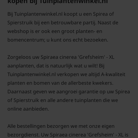
kopen bij Tuinplantenwinkel.nl
Voor alle grote planten in de XL-serie
klik hier
Bij Tuinplantenwinkel.nl koopt u een Spirea of
Spierstruik bij een betrouwbare partij. Naast de
webshop is er ook een groot planten- en
bomencentrum; u kunt ons echt bezoeken.
Zorgeloos uw Spiraea cinerea 'Grefsheim' - XL
aanplanten, dat is natuurlijk wat u wilt! Bij
Tuinplantenwinkel.nl verkopen we altijd A-kwaliteit
planten en bomen van de allerbeste kwekers.
Daarnaast geven we aangroei garantie op uw Spirea
of Spierstruik en alle andere tuinplanten die we
online aanbieden.
Alle bestellingen bezorgen we met onze eigen
bezorgdienst. Uw Spiraea cinerea 'Grefsheim' - XL is