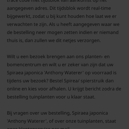
trace code met tijdsblok van aankomst op het
Mag Spiraea japonica 'Anthony
aangegeven adres. Dit tijdsblok wordt real-time
Waterer' in een vochtige bodem
bijgewerkt, zodat u bij kunt houden hoe laat we er
staan?
verwachten te zijn. Als u heeft aangegeven waar we
Spiraea japonica 'Anthony Waterer', oftewel Japanse
de bestelling neer mogen zetten indien er niemand
spirea, wordt ook wel spierstruik of Japanse spirea,
thuis is, dan zullen we dit netjes verzorgen.
Japanse spierstruik genoemd. De Spiraea japonica
'Anthony Waterer' staat graag in een grondsoort die
Wilt u een bezoek brengen aan ons planten- en
humusrijk en wat vocht vasthoudend is. Eén van de
bomencentrum en wilt u er zeker van zijn dat uw
beste eigenschappen van de Spiraea japonica
Spiraea japonica 'Anthony Waterer' op voorraad is
'Anthony Waterer' is dat deze plant goed in de zon
tijdens uw bezoek? Bestel Spirea/ spierstruik dan
en halfschaduw kan staan en toch wel wat droogte
online en kies voor afhalen. U krijgt bericht zodra de
kan verdragen.
bestelling tuinplanten voor u klaar staat.
Wanneer verschijnen de
Bij vragen over uw bestelling, Spiraea japonica
schermvormige bloemen bij de
Japanse spirea?
'Anthony Waterer', of over onze tuinplanten, staat