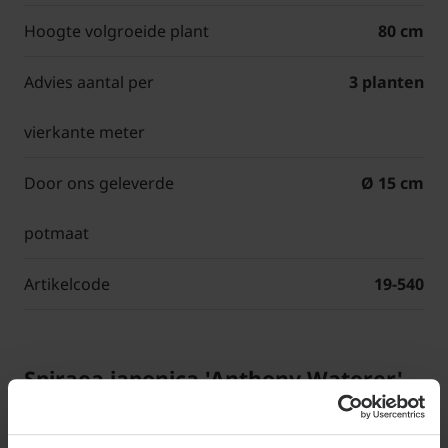
Hoogte volgroeide plant
80 cm
Advies aantal per
3 planten
vierkante meter
Door ons geleverde
Ø 15 cm
potmaat
Artikelcode
19-540
Spiraea japonica 'Anthony Waterer'
of Spirea of Spierstruik