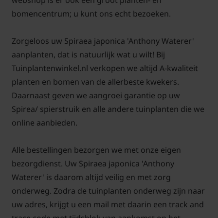
webshop is er ook een groot planten- en
bomencentrum; u kunt ons echt bezoeken.
Zorgeloos uw Spiraea japonica 'Anthony Waterer'
aanplanten, dat is natuurlijk wat u wilt! Bij
Veelgestelde vragen over Spiraea
Tuinplantenwinkel.nl verkopen we altijd A-kwaliteit
japonica 'Anthony Waterer':
planten en bomen van de allerbeste kwekers.
Wanneer mag u oude takken
Daarnaast geven we aangroei garantie op uw
wegsnoeien?
Spirea/ spierstruik en alle andere tuinplanten die we
In het voorjaar mag u de oude takken uit de struik
online aanbieden.
verwijderen. De rest van de takken mag u gerust op
ongeveer 20 cm boven de grond weg snoeien. De
Alle bestellingen bezorgen we met onze eigen
Spirea 'Anthony Waterer' is een makkelijke plant en
bezorgdienst. Uw Spiraea japonica 'Anthony
zal ook meteen in het voorjaar nieuwe scheuten
Waterer' is daarom altijd veilig en met zorg
maken waar ook dat jaar nog bloemen verschijnen.
onderweg. Zodra de tuinplanten onderweg zijn naar
De Japanse spirea krijgt rozerode bloemen.
uw adres, krijgt u een mail met daarin een track and