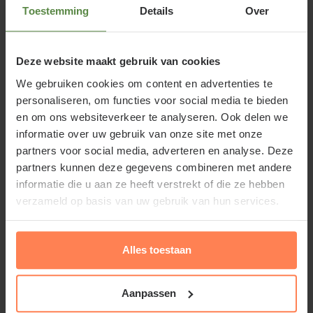
Spiraea japonica 'Anthony Waterer' is met zijn taaie,
Toestemming
Details
Over
buigzame takken erg geschikt om kransen te
vlechten. Spirea komt van het Griekse woord
Deze website maakt gebruik van cookies
speiraira dat gebruikt wordt voor tuinplanten
We gebruiken cookies om content en advertenties te
waarmee dat kan. Spiraea japonica 'Anthony
personaliseren, om functies voor social media te bieden
Waterer' bloeit van juni tot augustus met roze,
en om ons websiteverkeer te analyseren. Ook delen we
schermvormige bloemen op lange stelen. De smalle
informatie over uw gebruik van onze site met onze
bladeren zijn in de lente bronskleurig/rood, in de
partners voor social media, adverteren en analyse. Deze
zomer groen en in het najaar weer verkleurend naar
partners kunnen deze gegevens combineren met andere
rood.
informatie die u aan ze heeft verstrekt of die ze hebben
verzameld op basis van uw gebruik van hun services.
Alles toestaan
Standplaats Spiraea japonica
'Anthony Waterer'
Aanpassen