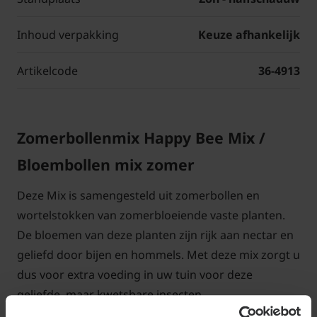
Inhoud verpakking
Keuze afhankelijk
Artikelcode
36-4913
Zomerbollenmix Happy Bee Mix /
Bloembollen mix zomer
Deze Mix is samengesteld uit zomerbollen en
wortelstokken van zomerbloeiende vaste planten.
De bloemen van deze planten zijn rijk aan nectar en
geliefd door bijen en hommels. Met deze mix zorgt u
dus voor extra voeding in uw tuin voor deze
geliefde, maar kwetsbare insecten.