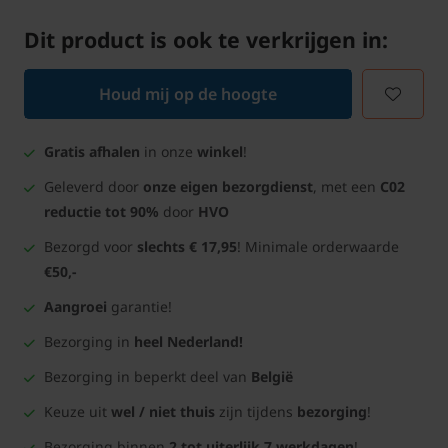
Dit product is ook te verkrijgen in:
Houd mij op de hoogte
Gratis afhalen
in onze
winkel
!
Geleverd door
onze eigen bezorgdienst
, met een
C02
reductie tot 90%
door
HVO
Bezorgd voor
slechts € 17,95
! Minimale orderwaarde
€50,-
Aangroei
garantie!
Bezorging in
heel Nederland!
Bezorging in beperkt deel van
België
Keuze uit
wel / niet thuis
zijn tijdens
bezorging
!
Bezorging binnen
2 tot uiterlijk 7 werkdagen
!