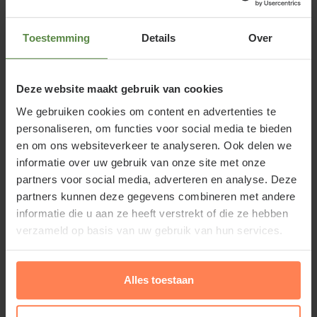
Toestemming
Details
Over
De mix bestaat uit de volgende
planten:
Deze website maakt gebruik van cookies
We gebruiken cookies om content en advertenties te
Coreopsis 'Moonbeam' (vaste plant, winterhard)
personaliseren, om functies voor social media te bieden
en om ons websiteverkeer te analyseren. Ook delen we
Lilium 'Mister Cas' (bol, winterhard)
informatie over uw gebruik van onze site met onze
partners voor social media, adverteren en analyse. Deze
partners kunnen deze gegevens combineren met andere
Dahlia 'Sneezy' (Knol, vorstvrij overwinteren)
informatie die u aan ze heeft verstrekt of die ze hebben
verzameld op basis van uw gebruik van hun services.
Anemone 'Mr Fokker' (bol, winterhard)
Alles toestaan
Liatris spicata (vaste plant, winterhard)