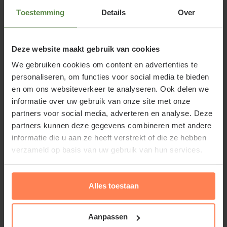
Acer palmatum 'Garnet' of Japanse
Toestemming
Details
Over
esdoorn
Acer palmatum ‘Garnet' staat mooi in de lichte
Deze website maakt gebruik van cookies
schaduw langs bijvoorbeeld een vijverrand vanwege
We gebruiken cookies om content en advertenties te
zijn hangende takken. Het opvallendste kenmerk
personaliseren, om functies voor social media te bieden
van de tuinplant is zijn heel fijne, diep ingesneden
en om ons websiteverkeer te analyseren. Ook delen we
blad dat purperrood van kleur is en in de herfst
informatie over uw gebruik van onze site met onze
verkleurt naar vlammend rood. De Japanse esdoorn
partners voor social media, adverteren en analyse. Deze
partners kunnen deze gegevens combineren met andere
geeft uw tuin een Oosters tintje. Hij heeft een brede,
informatie die u aan ze heeft verstrekt of die ze hebben
paddenstoelachtige groeivorm; niet zozeer in de
verzameld op basis van uw gebruik van hun services.
hoogte maar meer in de breedte. Acer palmatum
‘Garnet' is daarom, behalve in combinatie met
andere struiken en vaste planten in de volle grond in
Alles toestaan
een kleine tuin, ook geschikt als potplant op het
balkon of terras en zelfs als bonsaiboompje.
Aanpassen