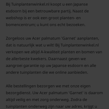
Bij Tuinplantenwinkel.nl koopt u een Japanse
Als u bij
Tuinplantenwinkel.nl
deze kleine boom of
esdoorn bij een betrouwbare partij. Naast de
grote struik koopt, dan wordt deze altijd in pot
webshop is er ook een groot planten- en
geleverd. Dit betekent dat de boom, Acer 'Garnet'
bomencentrum; u kunt ons echt bezoeken.
het hele jaar door (behalve bij vorst) aangeplant kan
worden; dus ook in de zomermaanden. Let er dan
Zorgeloos uw Acer palmatum 'Garnet' aanplanten,
wel op dat de boom bij warme en droge periodes
dat is natuurlijk wat u wilt! Bij Tuinplantenwinkel.nl
voldoende extra water krijgt. De kluit van de boom is
verkopen we altijd A-kwaliteit planten en bomen van
dan nog niet voldoende ontwikkeld om voldoende
de allerbeste kwekers. Daarnaast geven we
vocht uit de grond te zuigen. Wanneer de Acer
aangroei garantie op uw Japanse esdoorn en alle
palmatum 'Garnet' in het najaar of winter wordt
andere tuinplanten die we online aanbieden.
aangeplant, heeft u naar het water geven geen
omkijken. Doorgaans is de grond in die periode
Alle bestellingen bezorgen we met onze eigen
vochtig genoeg. Daarnaast is de boom dan ook in
bezorgdienst. Uw Acer palmatum 'Garnet' is daarom
rust, waardoor hij weinig tot geen vocht en energie
altijd veilig en met zorg onderweg. Zodra de
nodig heeft.
tuinplanten onderweg zijn naar uw adres, krijgt u