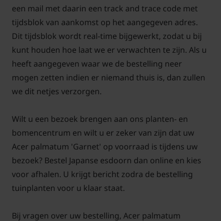
een mail met daarin een track and trace code met
Belangrijk is dat u voor het planten van de struik een
tijdsblok van aankomst op het aangegeven adres.
ruim plantgat maakt, de grond goed los maakt en
Dit tijdsblok wordt real-time bijgewerkt, zodat u bij
zorgt voor een humusrijke bodem door potgrond of
kunt houden hoe laat we er verwachten te zijn. Als u
aanplantgrond te mengen met de bestaande grond.
heeft aangegeven waar we de bestelling neer
Aanplantgrond verrijkt de bodemstructuur en zorgt
mogen zetten indien er niemand thuis is, dan zullen
voor extra voeding voor de boom. Eén of twee
we dit netjes verzorgen.
boompalen met boomband zorgen ervoor dat de
wortels van de boom zich goed kunnen hechten.
Wilt u een bezoek brengen aan ons planten- en
Deze andere producten kunt u gemakkelijk samen
bomencentrum en wilt u er zeker van zijn dat uw
met uw Acer palmatum 'Garnet' laten bezorgen.
Acer palmatum 'Garnet' op voorraad is tijdens uw
bezoek? Bestel Japanse esdoorn dan online en kies
Acer palmatum 'Garnet' snoeien en
voor afhalen. U krijgt bericht zodra de bestelling
tuinplanten voor u klaar staat.
onderhouden
Snoei alleen als de mooie afhangende structuur van
Bij vragen over uw bestelling, Acer palmatum