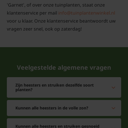
de Acer palmatum 'Garnet' verstoord wordt. In het
'Garnet', of over onze tuinplanten, staat onze
voorjaar mag niet gesnoeid worden, omdat de
klantenservice per mail
info@tuinplantenwinkel.nl
tuinplant dan ernstig kan gaan bloeden. Vormsnoei
voor u klaar. Onze klantenservice beantwoordt uw
en verwijdering van dode takken kan wel in de
vragen zeer snel, ook op zaterdag!
zomer, maar ook dan niet teveel in één keer
wegknippen. Strooi ieder voorjaar een flinke
hoeveelheid tuinturf rond de stam, zodat het zurige
milieu van de bodem gehandhaafd blijft en de
Veelgestelde algemene vragen
Japanse esdoorn optimaal kan groeien. Geef dit
prachtige boompje in een droge zomer wat extra
water.
Zijn heesters en struiken dezelfde soort
planten?
Veelgestelde vragen over Acer
Kunnen alle heesters in de volle zon?
palmatum Garnet of Japanse esdoorn
Hoe hoog wordt een Acer palmatum
Kunnen alle heesters en struiken gesnoeid