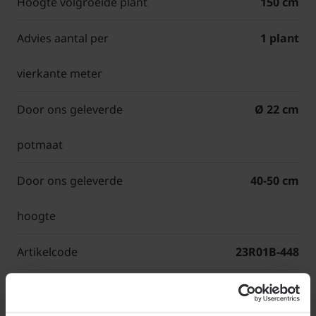
Hoogte volgroeide plant
150 cm
Advies aantal per
1 plant
vierkante meter
Door ons geleverde
Ø 22 cm
potmaat
Door ons geleverde
40-50 cm
hoogte
Artikelcode
23R01B-448