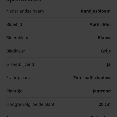
Nederlandse naam
Randjesbloem
Bloeitijd
April - Mei
Bloemkleur
Blauw
Bladkleur
Grijs
Groenblijvend
Ja
Standplaats
Zon - halfschaduw
Planttijd
Jaarrond
Hoogte volgroeide plant
20 cm