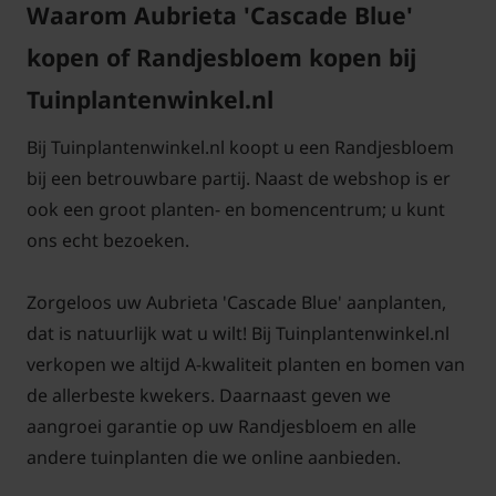
wintergroen?
Waarom Aubrieta 'Cascade Blue'
Zeker blijft deze plant groen in de winter.
kopen of Randjesbloem kopen bij
Tuinplantenwinkel.nl
Bij Tuinplantenwinkel.nl koopt u een Randjesbloem
Is Aubrieta 'Cascade Blue' een vaste
bij een betrouwbare partij. Naast de webshop is er
plant
ook een groot planten- en bomencentrum; u kunt
Ja hoor, deze mooie voorjaarsbloeier blijft elk jaar
ons echt bezoeken.
terugkomen.
Zorgeloos uw Aubrieta 'Cascade Blue' aanplanten,
dat is natuurlijk wat u wilt! Bij Tuinplantenwinkel.nl
verkopen we altijd A-kwaliteit planten en bomen van
Is Aubrieta 'Cascade Blue' een
de allerbeste kwekers. Daarnaast geven we
bodembedekker?
aangroei garantie op uw Randjesbloem en alle
Ja, wij adviseren 7 plantjes per m2 om de
andere tuinplanten die we online aanbieden.
Randjesbloem snel bodembedekkend te krijgen.