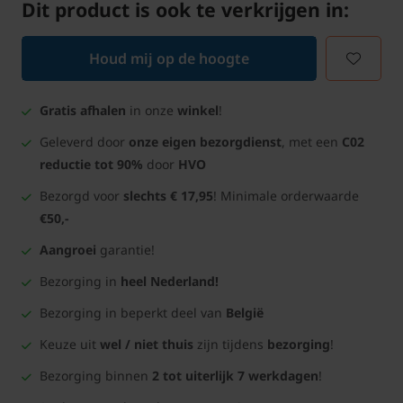
Dit product is ook te verkrijgen in:
Houd mij op de hoogte
Gratis afhalen
in onze
winkel
!
Geleverd door
onze eigen bezorgdienst
, met een
C02
reductie tot 90%
door
HVO
Bezorgd voor
slechts € 17,95
! Minimale orderwaarde
€50,-
Aangroei
garantie!
Bezorging in
heel Nederland!
Bezorging in beperkt deel van
België
Keuze uit
wel / niet thuis
zijn tijdens
bezorging
!
Bezorging binnen
2 tot uiterlijk 7 werkdagen
!