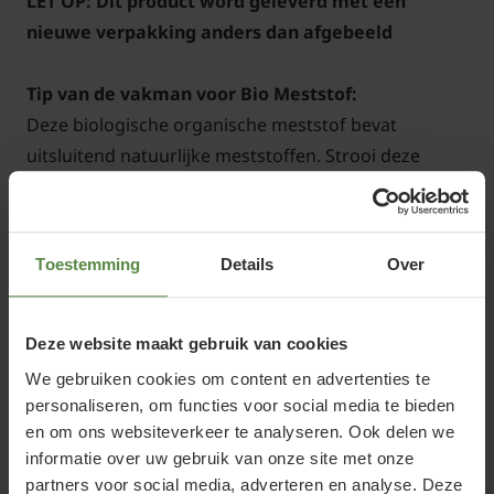
LET OP: Dit product word geleverd met een
nieuwe verpakking anders dan afgebeeld
Tip van de vakman voor Bio Meststof:
Deze biologische organische meststof bevat
uitsluitend natuurlijke meststoffen. Strooi deze
biomest bij voorkeur aan het begin van het voorjaar
uit over de border of het gazon. Na een regenbui
worden de meststoffen opgenomen in de grond.
Toestemming
Details
Over
Sproei na het strooien eventueel na met water zodat
de korrel meteen uiteenvalt. De meststof kan ook
gericht gebruikt worden voor een aantal planten.
Deze website maakt gebruik van cookies
Strooi deze meststof dan uit rondom de plant als
We gebruiken cookies om content en advertenties te
bemesting.
personaliseren, om functies voor social media te bieden
Geef eventueel een extra gift in juni-augustus.
en om ons websiteverkeer te analyseren. Ook delen we
informatie over uw gebruik van onze site met onze
Gebruik dan wel iets minder dan de aanbevolen
partners voor social media, adverteren en analyse. Deze