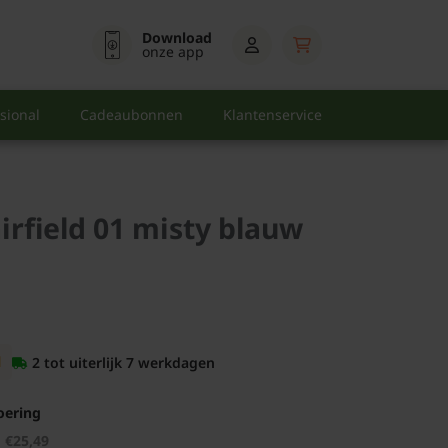
Download
onze app
sional
Cadeaubonnen
Klantenservice
rfield 01 misty blauw
d
2 tot uiterlijk 7 werkdagen
oering
€25,49