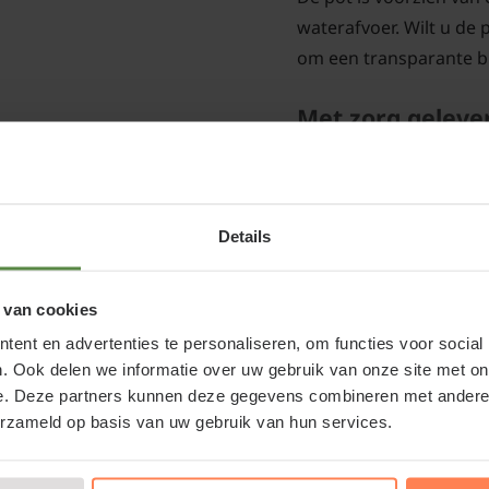
waterafvoer. Wilt u de 
om een transparante b
Met zorg geleve
Wij leveren deze bloemp
degelijke, beschermend
onbeschadigd bij u aan
Details
potgrond
of
hydrokorr
alles gelijktijdig, zoda
sjouwen met zware za
 van cookies
en
ent en advertenties te personaliseren, om functies voor social
. Ook delen we informatie over uw gebruik van onze site met on
e. Deze partners kunnen deze gegevens combineren met andere i
erzameld op basis van uw gebruik van hun services.