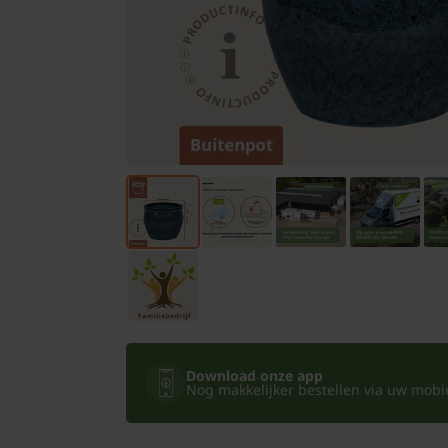
Bomen
Leibomen
Bloembollen
Tuinbenodigdheden
Kamerplanten
Bloempotten
Download onze app
Nog makkelijker bestellen via uw mobiel