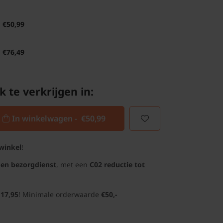
€50,99
€76,49
k te verkrijgen in:
In winkelwagen -
€50,99
winkel
!
gen bezorgdienst
, met een
C02 reductie tot
 17,95
! Minimale orderwaarde
€50,-