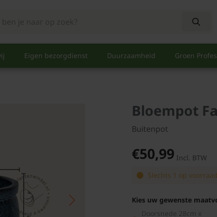
ij
Eigen bezorgdienst
Duurzaamheid
Groen Profes
Bloempot Fai
Buitenpot
€50,99
Incl. BTW
Slechts 1 op voorraa
Kies uw gewenste maatv
Doorsnede 28cm x