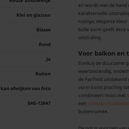
Keuze afhankelijk
en wordt met de hand 
karaktervolle uitstralin
Klei en glazuur
rustige, elegante kleur 
bolle vorm geeft deze 
Blauw
uitstraling.
Rond
Voor balkon en 
Ja
Dankzij de duurzame g
weerbestendig, onderh
Buiten
de Fairfield uitsteken
vorm komt prachtig tot 
 kan afwijken van foto
combineert mooi met
04G-12647
een
compact fruitboo
buitenruimte.
De pot is voorzien van