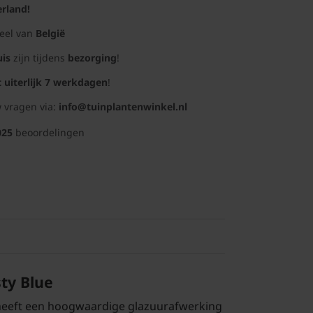
rland!
deel van
België
uis
zijn tijdens
bezorging
!
t uiterlijk 7 werkdagen
!
 vragen via:
info@tuinplantenwinkel.nl
025
beoordelingen
sty Blue
 heeft een hoogwaardige glazuurafwerking