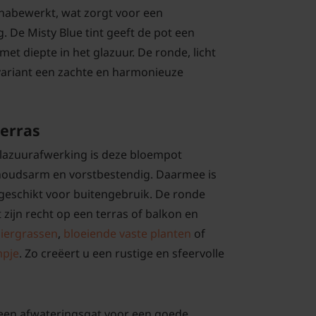
nabewerkt, wat zorgt voor een
g. De Misty Blue tint geeft de pot een
met diepte in het glazuur. De ronde, licht
variant een zachte en harmonieuze
terras
lazuurafwerking is deze bloempot
oudsarm en vorstbestendig. Daarmee is
d geschikt voor buitengebruik. De ronde
zijn recht op een terras of balkon en
siergrassen
,
bloeiende vaste planten
of
mpje
. Zo creëert u een rustige en sfeervolle
 een afwateringsgat voor een goede