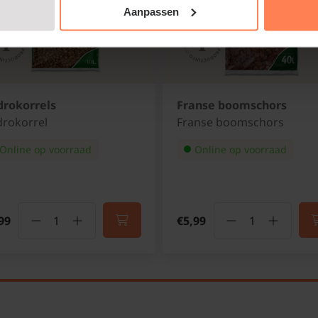
Aanpassen
rokorrels
Franse boomschors
rokorrel
Franse boomschors
Online op voorraad
Online op voorraad
99
€5,99