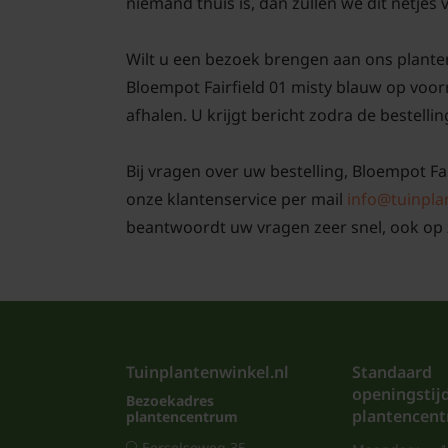
niemand thuis is, dan zullen we dit netjes
Wilt u een bezoek brengen aan ons plante
Bloempot Fairfield 01 misty blauw op voorr
afhalen. U krijgt bericht zodra de bestellin
Bij vragen over uw bestelling, Bloempot Fai
onze klantenservice per mail
info@tuinpla
beantwoordt uw vragen zeer snel, ook op 
Tuinplantenwinkel.nl
Standaard
openingstij
Bezoekadres
plantencen
plantencentrum
Eerselseweg 35