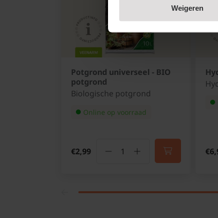
Weigeren
Potgrond universeel - BIO
Hyd
potgrond
Hyd
Biologische potgrond
Online op voorraad
€2,99
€6,