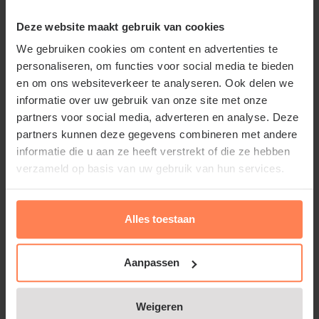
keramiek is bestand tegen verschillende
Deze website maakt gebruik van cookies
weersomstandigheden en behoudt zijn uitstraling
We gebruiken cookies om content en advertenties te
door de beschermende afwerking.
personaliseren, om functies voor social media te bieden
en om ons websiteverkeer te analyseren. Ook delen we
Compact model met uitgesproken
informatie over uw gebruik van onze site met onze
sfeer
partners voor social media, adverteren en analyse. Deze
partners kunnen deze gegevens combineren met andere
Door de ronde vorm is deze Melbourne bijzonder
informatie die u aan ze heeft verstrekt of die ze hebben
geschikt voor
siergrassen
, sterke
bloeiende vaste
verzameld op basis van uw gebruik van hun services.
planten
of een compacte
fruitboom
. Ook een
selectie van
kruiden
zoals oregano of salie komt in
deze pot prachtig tot zijn recht. Zo geeft u uw terras
Alles toestaan
of tuin een warme en eigentijdse uitstraling. De pot
is voorzien van een afwateringsgat voor een goede
Aanpassen
waterafvoer.
Lees meer
Weigeren
Zorgvuldig bij u thuisgebracht