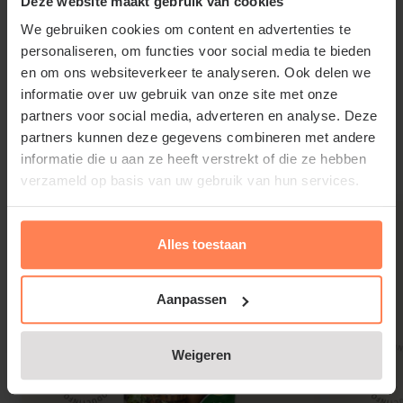
Deze website maakt gebruik van cookies
Wij bezorgen deze terracotta potten zelf en zorgen
We gebruiken cookies om content en advertenties te
voor een stevige, beschermende verpakking. Zo
personaliseren, om functies voor social media te bieden
komt uw bestelling veilig en netjes bij u aan. Wilt u
en om ons websiteverkeer te analyseren. Ook delen we
direct aanplanten? Dan kunt u
potgrond
of
informatie over uw gebruik van onze site met onze
Lees meer
hydrokorrels
eenvoudig meebestellen, zodat u alles
partners voor social media, adverteren en analyse. Deze
in één levering ontvangt.
partners kunnen deze gegevens combineren met andere
informatie die u aan ze heeft verstrekt of die ze hebben
Gerelateerde producten
verzameld op basis van uw gebruik van hun services.
Alles toestaan
Aanpassen
Weigeren