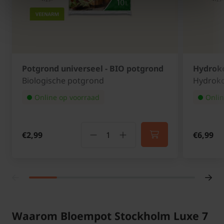
Potgrond universeel - BIO potgrond
Hydroko
Biologische potgrond
Hydroko
Online op voorraad
Onlin
€2,99
€6,99
Waarom Bloempot Stockholm Luxe 7