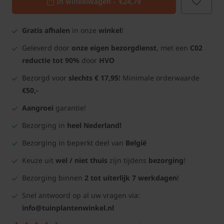
In winkelwagen -
€24,79
Gratis afhalen
in onze
winkel
!
Geleverd door
onze eigen bezorgdienst
, met een
C02
reductie tot 90%
door
HVO
Bezorgd voor
slechts € 17,95
! Minimale orderwaarde
€50,-
Aangroei
garantie!
Bezorging in
heel Nederland!
Bezorging in beperkt deel van
België
Keuze uit
wel / niet thuis
zijn tijdens
bezorging
!
Bezorging binnen
2 tot uiterlijk 7 werkdagen
!
Snel antwoord op al uw vragen via:
info@tuinplantenwinkel.nl