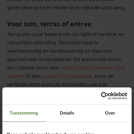
geven deze pot een moderne en stijlvolle uitstraling.
Voor tuin, terras of entree
Terracotta staat bekend om zijn tijdloze karakter en
natuurlijke uitstraling. Deze bloempot is
weerbestendig en vorstbestendig en daarmee
geschikt voor buitengebruik. De warme tint vormt
een stijlvolle basis voor
siergrassen
,
bloeiende vaste
planten
of een
compact fruitboompje
. Door de
verfijnde vorm komt de Stockholm Luxe ook
prachtig tot zijn recht bij een entree of langs een
pad. De pot is voorzien van een afwateringsgat voor
een goede waterafvoer.
Toestemming
Details
Over
Zorgvuldig en persoonlijk geleverd