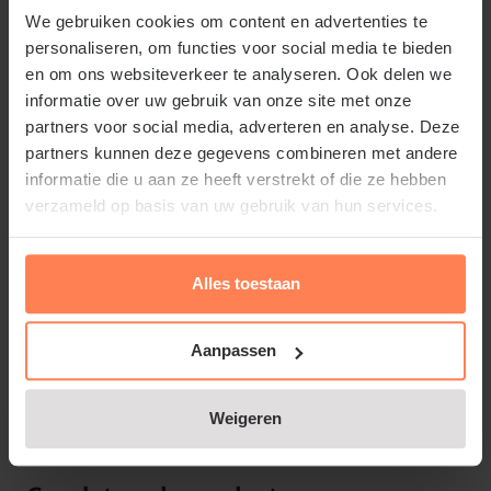
verschillende weersomstandigheden. De Treviso is
We gebruiken cookies om content en advertenties te
onderhoudsarm en vorstbestendig, waardoor u
personaliseren, om functies voor social media te bieden
hem met vertrouwen het hele jaar buiten kunt
en om ons websiteverkeer te analyseren. Ook delen we
plaatsen. De donkergrijze kleur vormt een stijlvolle
informatie over uw gebruik van onze site met onze
partners voor social media, adverteren en analyse. Deze
basis voor
siergrassen
,
bloeiende vaste planten
of
partners kunnen deze gegevens combineren met andere
een
compact fruitboompje
. Zo creëert u een
informatie die u aan ze heeft verstrekt of die ze hebben
moderne en rustige uitstraling op uw terras of in de
verzameld op basis van uw gebruik van hun services.
tuin. Onderaan de pot bevindt zich een
afwateringsgat, zodat overtollig water eenvoudig
Alles toestaan
kan weglopen en uw planten gezond blijven.
Met aandacht bij u bezorgd
Aanpassen
Wij verzorgen de levering zelf en verpakken iedere
Lees meer
pot zorgvuldig om beschadigingen te voorkomen.
Weigeren
Zo bent u verzekerd van een nette ontvangst. Wilt u
het uzelf gemakkelijk maken? Dan kunt u bij ons ook