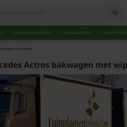
ij
Eigen bezorgdienst
Duurzaamheid
Groen Profes
bakwagen met wipkar
cedes Actros bakwagen met wi