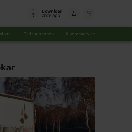
Download
onze app
sional
Cadeaubonnen
Klantenservice
pkar