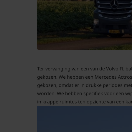
Bomen
Leibomen
Bloembollen
Tuinbenodigdheden
Kamerplanten
Ter vervanging van een van de Volvo FL 
gekozen. We hebben een Mercedes Actros 
Bloempotten
gekozen, omdat er in drukke periodes met
worden. We hebben specifiek voor een wi
in krappe ruimtes ten opzichte van een ka