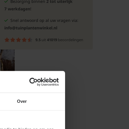
Bezorging binnen
2 tot uiterlijk
7 werkdagen
!
Snel antwoord op al uw vragen via:
info@tuinplantenwinkel.nl
9.5
uit
41019
beoordelingen
Over