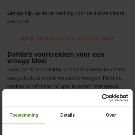
Let op:
kijk op de verpakking voor de exacte diepte
per soort.
Bekijk alle Dahlia knollen en bestel direct
Dahlia’s voortrekken voor een
vroege bloei
Door Dahlia’s voortijdig binnen te planten in potten,
kun je de bloei enkele weken vervroegen. Plant de
knollen vanaf maart of april in potten met goede
potgrond en plaats ze op een warme, lichte plek. Na
half mei mogen ze naar buiten, zodra het risico op
nachtvorst voorbij is.
Toestemming
Details
Over
Omdat Dahlia bollen populair zijn en de verkoop
vaak rond half mei eindigt, is het slim om ze al in het