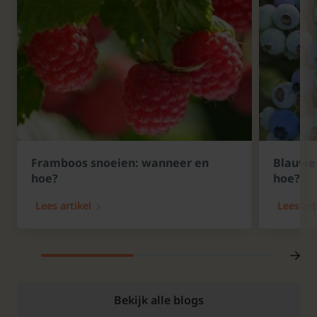
Framboos snoeien: wanneer en
Blauwe 
hoe?
hoe?
Lees artikel
Lees art
Bekijk alle blogs