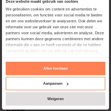
vroege voorjaar in huis te halen. Door ze voortijdig
Deze website maakt gebruik van cookies
in een pot te planten en vorstvrij weg te zetten,
We gebruiken cookies om content en advertenties te
voorkom je teleurstelling en geniet je eerder van
personaliseren, om functies voor social media te bieden
en om ons websiteverkeer te analyseren. Ook delen we
bloeiende Dahlia’s.
informatie over uw gebruik van onze site met onze
partners voor social media, adverteren en analyse. Deze
Verzorging na het planten
partners kunnen deze gegevens combineren met andere
Voor een rijke bloei is de juiste verzorging
informatie die u aan ze heeft verstrekt of die ze hebben
belangrijk. Geef regelmatig water, zeker in droge
verzameld op basis van uw gebruik van hun services.
periodes, maar vermijd natte voeten. Gebruik vanaf
juni een kaliumrijke meststof voor extra bloei. Hoge
Alles toestaan
soorten kun je het beste ondersteunen met een
bamboestok. Door de top van de jonge plant eruit te
Aanpassen
knijpen (toppen), stimuleer je een bossigere groei
met meer bloemen.
Weigeren
Dahlia knollen poten: veelgestelde
vragen