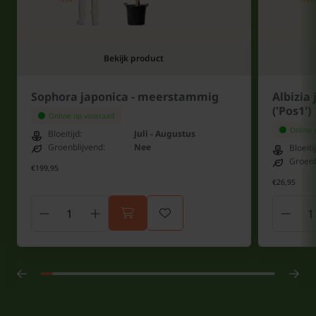
Bekijk product
Sophora japonica - meerstammig
Albizia 
('Pos1')
Online op voorraad
Online 
Bloeitijd:
Juli - Augustus
Groenblijvend:
Nee
Bloeiti
Groenb
€199,95
€26,95