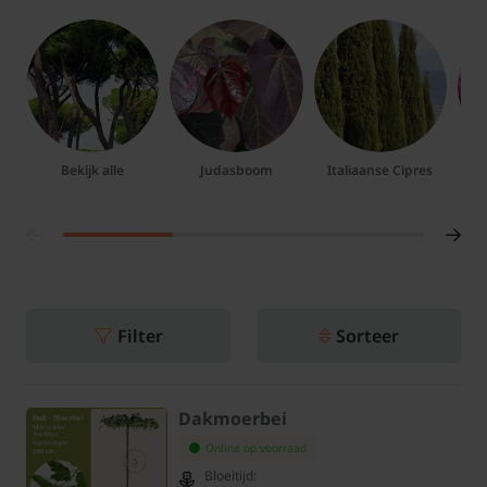
Bekijk alle
Judasboom
Italiaanse Cipres
L
Filter
Sorteer
Dakmoerbei
Online op voorraad
Bloeitijd: