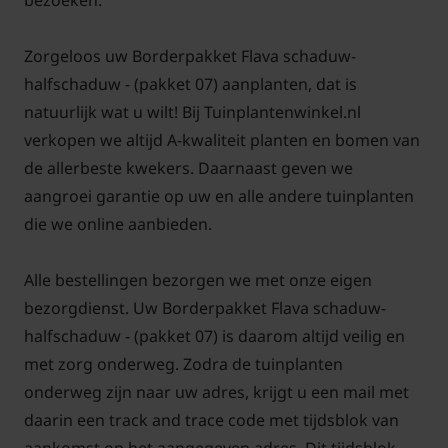
bezoeken.
De planten bloeien in verschillende perioden van
het jaar; van het voorjaar tot in het najaar.
Zorgeloos uw Borderpakket Flava schaduw-
Bij het borderpakket ontvangt u ook een
halfschaduw - (pakket 07) aanplanten, dat is
duidelijke aanplantinstructie met plantschema. Zo
natuurlijk wat u wilt! Bij Tuinplantenwinkel.nl
kan iedereen gemakkelijk de border aanplanten.
verkopen we altijd A-kwaliteit planten en bomen van
de allerbeste kwekers. Daarnaast geven we
aangroei garantie op uw en alle andere tuinplanten
die we online aanbieden.
Let op: de borderpakketten zijn alleen online
Alle bestellingen bezorgen we met onze eigen
bestelbaar en niet te koop op ons planten en
bezorgdienst. Uw Borderpakket Flava schaduw-
bomencentrum.
halfschaduw - (pakket 07) is daarom altijd veilig en
met zorg onderweg. Zodra de tuinplanten
onderweg zijn naar uw adres, krijgt u een mail met
daarin een track and trace code met tijdsblok van