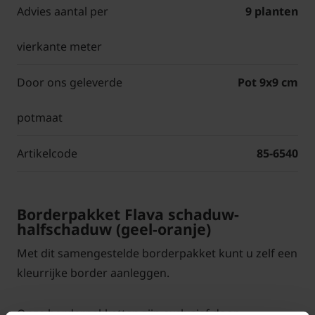
Advies aantal per
9 planten
vierkante meter
Door ons geleverde
Pot 9x9 cm
potmaat
Artikelcode
85-6540
Borderpakket Flava schaduw-
halfschaduw (geel-oranje)
Met dit samengestelde borderpakket kunt u zelf een
kleurrijke border aanleggen.
Onze borderpakketten zijn exclusief door