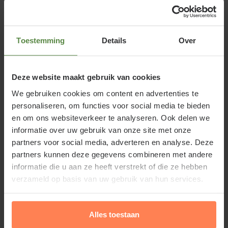
Tuinplantenwinkel.nl zelf samengesteld en bestaan
uit een collectie vaste planten en siergrassen voor
Toestemming
Details
Over
een border van
4 vierkante meter
. Alle planten in
dit pakket worden geleverd met duidelijk foto-
etiket.
Deze website maakt gebruik van cookies
We gebruiken cookies om content en advertenties te
Het Borderpakket Flava schaduw-halfschaduw
personaliseren, om functies voor social media te bieden
bestaat uit geel bloeiende planten in combinatie met
en om ons websiteverkeer te analyseren. Ook delen we
siergrassen en bladplanten zoals varens die hierbij
informatie over uw gebruik van onze site met onze
goed aansluiten. Met dit borderpakket geniet u in
partners voor social media, adverteren en analyse. Deze
partners kunnen deze gegevens combineren met andere
het voorjaar, zomer en najaar van een kleurrijk
informatie die u aan ze heeft verstrekt of die ze hebben
geheel.
verzameld op basis van uw gebruik van hun services.
Bekijk
alle borderpakketten
en vind de ideale
combinatie voor jouw tuin.
Alles toestaan