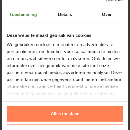
Calycanthus floridus - XL of
Toestemming
Details
Over
Specerijstruik
Deze website maakt gebruik van cookies
Calycanthus floridus bloeit van in mei juni met
We gebruiken cookies om content en advertenties te
roodbruine mooie bloemen met een sterk naar
personaliseren, om functies voor social media te bieden
kaneel geurend aroma, die uitgroeien tot
en om ons websiteverkeer te analyseren. Ook delen we
bruinzwarte zaadbottels: rozenbottels. De schors
informatie over uw gebruik van onze site met onze
van geschilde, oudere takken kan zelfs als vervanger
partners voor social media, adverteren en analyse. Deze
partners kunnen deze gegevens combineren met andere
voor kaneel dienen; vandaar de Nederlandse naam:
informatie die u aan ze heeft verstrekt of die ze hebben
Specerijstruik. De tuinplant is een bladverliezende
verzameld op basis van uw gebruik van hun services.
struik en is goed winterhard. De plant ook wel
Meloenboompje genoemd doet het prima tussen
andere struiken en vaste planten.
Alles toestaan