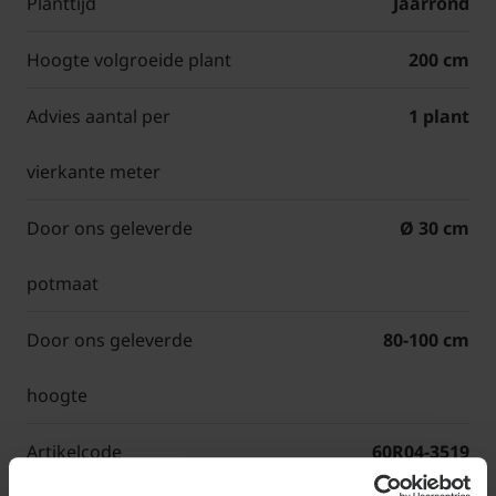
Planttijd
Jaarrond
Hoogte volgroeide plant
200 cm
Advies aantal per
1 plant
vierkante meter
Door ons geleverde
Ø 30 cm
potmaat
Door ons geleverde
80-100 cm
hoogte
Artikelcode
60R04-3519