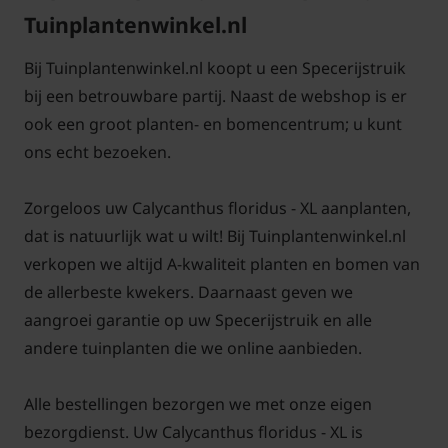
Tuinplantenwinkel.nl
assortiment XL - planten aan. Planten met een
maatje meer dan onze normale heesters,
Bij Tuinplantenwinkel.nl koopt u een Specerijstruik
klimplanten of bomen. Om dat te illustreren vindt u
bij een betrouwbare partij. Naast de webshop is er
bij deze planten een voorbeeldplaatje met daarin het
ook een groot planten- en bomencentrum; u kunt
origineel en de XL - versie naast elkaar. Door de
ons echt bezoeken.
langzame groei is nauwelijks snoei nodig.
Vormsnoei voor behoud van een compactere vorm
Zorgeloos uw Calycanthus floridus - XL aanplanten,
kan eventueel in de winter in een vorstvrije periode.
dat is natuurlijk wat u wilt! Bij Tuinplantenwinkel.nl
verkopen we altijd A-kwaliteit planten en bomen van
de allerbeste kwekers. Daarnaast geven we
aangroei garantie op uw Specerijstruik en alle
Veelgestelde vragen over
andere tuinplanten die we online aanbieden.
Calycanthus floridus:
Alle bestellingen bezorgen we met onze eigen
Is de Calycanthus floridus een
bezorgdienst. Uw Calycanthus floridus - XL is
bladverliezende struik?