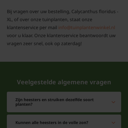
Bij vragen over uw bestelling, Calycanthus floridus -
Als de Calycanthus floridus bloeit,
XL, of over onze tuinplanten, staat onze
geurt deze dan?
klantenservice per mail
info@tuinplantenwinkel.nl
De stuik Calycanthus floridus heeft de Nederlandse
voor u klaar. Onze klantenservice beantwoordt uw
naam Specerijstruik, deze naam doet de plant ook
vragen zeer snel, ook op zaterdag!
echt eer aan. Sommige mensen vinden dat de plant
een sterke meloengeur afgeeft. De bloemen geven
ook een naar kaneel geurende aroma. De bloei is in
de maand mei juni. De bloemen zijn bruinrood van
kleur.
Veelgestelde algemene vragen
Hoe plant ik Calycanthus?
Zijn heesters en struiken dezelfde soort
De Calycanthus floridus kunt u het beste aanplanten
planten?
in de volle zon of halfschaduw. Zorg dat de bodem
goed los is en dat overtollig water goed weg kan.
Kunnen alle heesters in de volle zon?