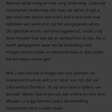
daarom altijd veilig en met zorg onderweg. Zodra de
De Specerijstruik Calycanthus floridus is in de winter
tuinplanten onderweg zijn naar uw adres, krijgt u
inderdaad een kale struik. De bladeren krijgen een
een mail met daarin een track and trace code met
mooie gele herfstkleur en vallen daarna af. In de
tijdsblok van aankomst op het aangegeven adres.
zomer is de bladkleur frisgroen met aan de
Dit tijdsblok wordt real-time bijgewerkt, zodat u bij
onderzijde licht gekleurd. De vruchten van de
kunt houden hoe laat we er verwachten te zijn. Als u
Calycanthus floridus lijken een beetje op
heeft aangegeven waar we de bestelling neer
rozenbottels.
mogen zetten indien er niemand thuis is, dan zullen
we dit netjes verzorgen.
Kan de Calycanthus floridus in de
lichte schaduw staan?
Wilt u een bezoek brengen aan ons planten- en
Calycanthus floridus is een sierheester die graag op
bomencentrum en wilt u er zeker van zijn dat uw
een zonnige standplaats, dus volle zon is eigenlijk
Calycanthus floridus - XL op voorraad is tijdens uw
het beste. Calycanthus floridus heeft een goede
bezoek? Bestel Specerijstruik dan online en kies voor
winterhardheid. De Calycanthus floridus is een
afhalen. U krijgt bericht zodra de bestelling
heester die u goed kunt combineren in een border
tuinplanten voor u klaar staat.
met vaste planten.