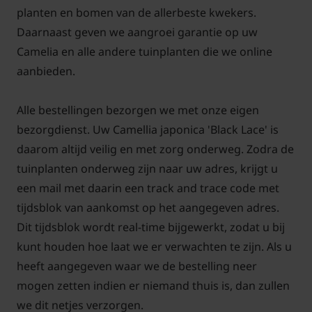
'Black Lace' is een
groenblijvende struik
. De
planten en bomen van de allerbeste kwekers.
bladeren zijn donkergroen van kleur. Mocht snoeien
Daarnaast geven we aangroei garantie op uw
nodig zijn dan kunt u dit het best na de bloei doen.
Camelia en alle andere tuinplanten die we online
Haal dan alleen takken weg die de plant uit het
aanbieden.
model brengen.
Alle bestellingen bezorgen we met onze eigen
Kan een Camelia in de volle zon?
bezorgdienst. Uw Camellia japonica 'Black Lace' is
Een Camelia staat het liefst in de halfschaduw, in de
daarom altijd veilig en met zorg onderweg. Zodra de
volle zon kunnen de bladeren namelijk makkelijk
tuinplanten onderweg zijn naar uw adres, krijgt u
verbranden als het heel erg heet wordt. Geef bij
een mail met daarin een track and trace code met
warm weer voldoende water bij. De plant wordt
tijdsblok van aankomst op het aangegeven adres.
vaak als solitair in tuinen gebruikt. De Camelia 'Black
Dit tijdsblok wordt real-time bijgewerkt, zodat u bij
Lace' kan goed met andere tuinplanten worden
kunt houden hoe laat we er verwachten te zijn. Als u
toegepast. Normaal gesproken is de winterhardheid
heeft aangegeven waar we de bestelling neer
goed.
mogen zetten indien er niemand thuis is, dan zullen
we dit netjes verzorgen.