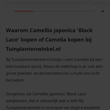
roos genoemd. Zet nieuwe planten in de humusrijke
grond met flink wat tuinturf in het plantgat, de
Camelia's zijn namelijk zuurminnende planten. De
Camelia krijgt opvallende bloemen, deze mogen als
Waarom Camellia japonica 'Black
ze uitgebloeid zijn weggeplukt worden. Elk jaar
Lace' kopen of Camelia kopen bij
snoeien is niet nodig, alleen vormsnoei is voldoende.
Geef in een droge zomer extra water bij. In het
Tuinplantenwinkel.nl
voorjaar mag u de planten van de Camelia gerust
Bij Tuinplantenwinkel.nl koopt u een Camelia bij een
wat voeding bij geven, dit kan een kaliumrijke mest
betrouwbare partij. Naast de webshop is er ook een
zijn.
groot planten- en bomencentrum; u kunt ons echt
bezoeken.
Is de Japanse Camelia winterhard?
De winterhardheid is bij normale winters goed. De
Zorgeloos uw Camellia japonica 'Black Lace'
standplaats moet voldoende beschut zijn. Zet de
aanplanten, dat is natuurlijk wat u wilt! Bij
stuiken in humusrijke grond. De Camellia japonica
Tuinplantenwinkel.nl verkopen we altijd A-kwaliteit