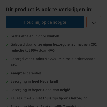
Dit product is ook te verkrijgen in:
Houd mij op de hoogte
Gratis afhalen
in onze
winkel
!
Geleverd door
onze eigen bezorgdienst
, met een
C02
reductie tot 90%
door
HVO
Bezorgd voor
slechts € 17,95
! Minimale orderwaarde
€50,-
Aangroei
garantie!
Bezorging in
heel Nederland!
Bezorging in beperkt deel van
België
Keuze uit
wel / niet thuis
zijn tijdens
bezorging
!
Bezorging binnen
2 tot uiterlijk 7 werkdagen
!