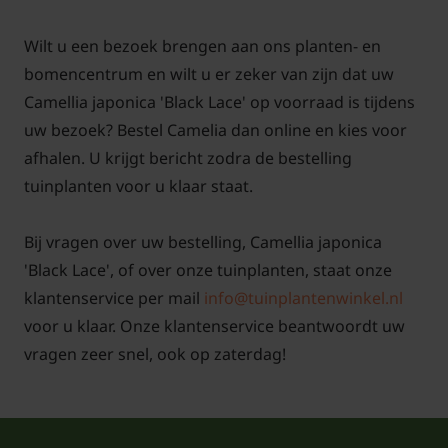
Krijgt Camellia japonica 'Black Lace'
rode bloemen?
Wilt u een bezoek brengen aan ons planten- en
De bloeitijd voor de Camellia japonica 'Black Lace' is
bomencentrum en wilt u er zeker van zijn dat uw
in het vroege voorjaar, al in de maanden maart april.
Camellia japonica 'Black Lace' op voorraad is tijdens
Soms gaan de bloemen ook al wel eerder open als
uw bezoek? Bestel Camelia dan online en kies voor
de winter vrij zacht is. Deze groenblijvende struik
afhalen. U krijgt bericht zodra de bestelling
krijgt opvallende bloemen die rood van kleur zijn.
tuinplanten voor u klaar staat.
Vandaar ook de naam Japanse roos. De
bloemknoppen worden in de loop van de zomer
Bij vragen over uw bestelling, Camellia japonica
gevormd en vallen zeer goed op. De bloemen van de
'Black Lace', of over onze tuinplanten, staat onze
Camelia 'Black Lace' zijn zeer mooi gevuld met
klantenservice per mail
info@tuinplantenwinkel.nl
overlappende bloembladeren.
voor u klaar. Onze klantenservice beantwoordt uw
vragen zeer snel, ook op zaterdag!
Hoe kan een Camellia japonica 'Black
Lace' het beste aangeplant worden?
De heester Japanse roos kunt u het beste planten