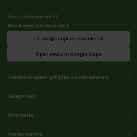
donkergroen van kleur. De Japanse roos Camellia is
winterhard en staat graag in de halfschaduw.
Tuinplantenwinkel.nl
Bezoekadres plantencentrum
Info@tuinplantenwinkel.nl
Open route in Google Maps
Standaard openingstijden plantencentrum
Categorieën
Informatie
Klantenservice