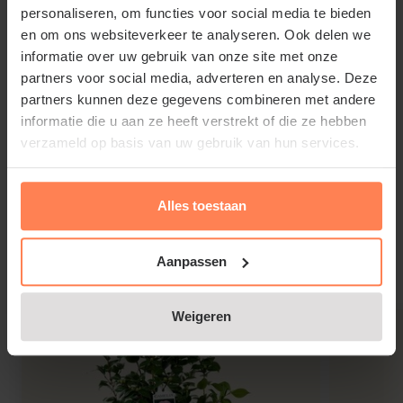
personaliseren, om functies voor social media te bieden
uitdrogende oostenwind en het liefst geen vroege
en om ons websiteverkeer te analyseren. Ook delen we
ochtendzon. Gebruik, om het zure bodemmilieu te
informatie over uw gebruik van onze site met onze
behouden, royaal tuinturf bij het aanplanten.
partners voor social media, adverteren en analyse. Deze
partners kunnen deze gegevens combineren met andere
informatie die u aan ze heeft verstrekt of die ze hebben
verzameld op basis van uw gebruik van hun services.
Camellia japonica 'Black Lace'
snoeien en onderhouden
Alles toestaan
Lees meer
Lichte vormsnoei in de lente na de bloei is mogelijk;
zware snoei verdraagt Camelia slecht.
Aanpassen
Gerelateerde producten
Weigeren
Veelgestelde vragen over Camelia
japonica 'Black Lace'