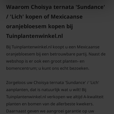
bloei voor een eventuele tweede bloei. Bescherm de
Waarom Choisya ternata 'Sundance'
tuinplant tegen strenge vorst met bijvoorbeeld
/ 'Lich' kopen of Mexicaanse
noppenfolie. Knip na de winter alle oude en
afgestorven takken helemaal weg.
oranjebloesem kopen bij
Tuinplantenwinkel.nl
Bij Tuinplantenwinkel.nl koopt u een Mexicaanse
oranjebloesem bij een betrouwbare partij. Naast de
webshop is er ook een groot planten- en
bomencentrum; u kunt ons echt bezoeken.
Zorgeloos uw Choisya ternata 'Sundance' / 'Lich'
aanplanten, dat is natuurlijk wat u wilt! Bij
Tuinplantenwinkel.nl verkopen we altijd A-kwaliteit
planten en bomen van de allerbeste kwekers.
Daarnaast geven we aangroei garantie op uw