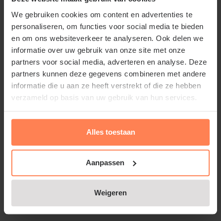
Mexicaanse Oranjebloesem.
We gebruiken cookies om content en advertenties te
personaliseren, om functies voor social media te bieden
en om ons websiteverkeer te analyseren. Ook delen we
informatie over uw gebruik van onze site met onze
Standplaats Choisya ternata
partners voor social media, adverteren en analyse. Deze
'Sundance' / 'Lich'
partners kunnen deze gegevens combineren met andere
informatie die u aan ze heeft verstrekt of die ze hebben
Zet deze tuinplant op een beschutte, warme
verzameld op basis van uw gebruik van hun services.
standplaats liefst in de zon in een voedselrijke, licht
vochtige bodem en stelt weinig eisen aan de
grondsoort.
Alles toestaan
Aanpassen
Choisya ternata 'Sundance' / 'Lich'
Lees meer
Weigeren
snoeien en onderhouden
De Choisya is erg goed te snoeien. Dit kan na de