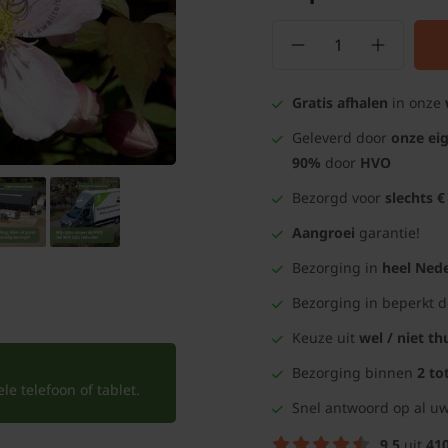
Gratis afhalen
in onze
Geleverd door
onze ei
90%
door
HVO
Bezorgd voor
slechts €
Aangroei
garantie!
Bezorging in
heel Nede
Bezorging in beperkt 
Keuze uit
wel / niet th
Bezorging binnen
2 to
e telefoon of tablet.
Snel antwoord op al uw
9.5
uit
41