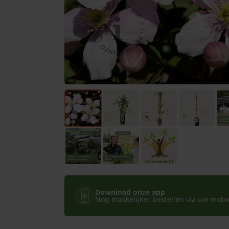
Bomen
Leibomen
Bloembollen
Tuinbenodigdheden
Kamerplanten
Bloempotten
Download onze app
Nog makkelijker bestellen via uw mobiel