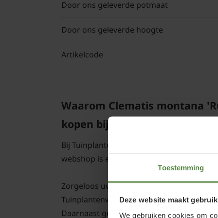
Door ons geleverde potmaat
Door ons geleverde hoogte
Artikelcode
Waarom Clematis montana 'Ru
kopen bij Tuinplantenwinkel.n
Bij Tuinplantenwinkel.nl koopt u een Klei
webshop is er ook een groot planten- en
Toestemming
Zorgeloos uw Clematis montana 'Rubens' aan
Tuinplantenwinkel.nl verkopen we altijd A
Deze website maakt gebruik
Daarnaast geven we aangroei garantie op 
We gebruiken cookies om cont