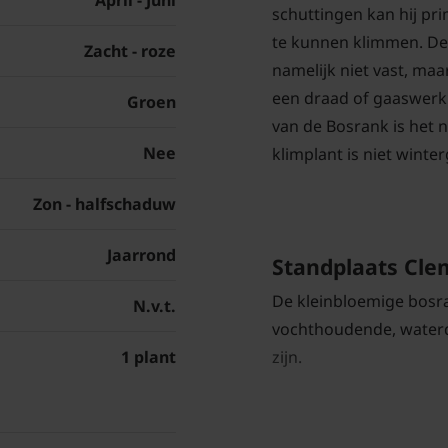
April - Juni
schuttingen kan hij pr
te kunnen klimmen. De
Zacht - roze
namelijk niet vast, maa
een draad of gaaswerk
Groen
van de Bosrank is het 
Nee
klimplant is niet winte
Zon - halfschaduw
Jaarrond
Standplaats Cle
De kleinbloemige bosran
N.v.t.
vochthoudende, water
zijn.
1 plant