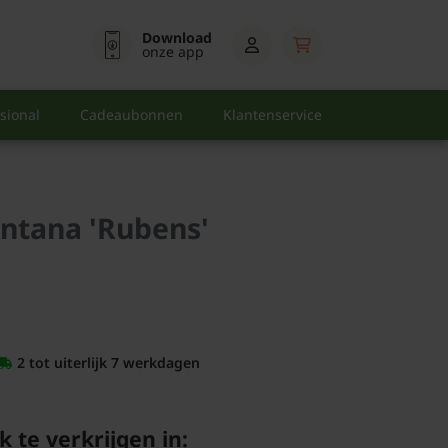
Download
onze app
sional
Cadeaubonnen
Klantenservice
ntana 'Rubens'
2 tot uiterlijk 7 werkdagen
k te verkrijgen in: