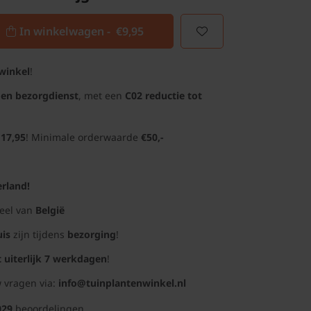
In winkelwagen -
€9,95
winkel
!
gen bezorgdienst
, met een
C02 reductie tot
 17,95
! Minimale orderwaarde
€50,-
rland!
deel van
België
uis
zijn tijdens
bezorging
!
t uiterlijk 7 werkdagen
!
 vragen via:
info@tuinplantenwinkel.nl
029
beoordelingen