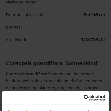
vierkante meter
Door ons geleverde
Pot 9x9 cm
potmaat
Artikelcode
34K070-5431
Coreopsis grandiflora 'Sonnenkind'
Coreopsis grandiflora 'Sonnenkind' met mooie,
heldere geel-rode kleuren, die goed afsteken tegen
de heldergroene bladeren, bloeit een hele zomer
lang, zelfs tot in de herfst. De compacte plant met
de Nederlandse naam Meisjesogen komt
oorspronkelijk uit Noord-Amerika. De volwassen