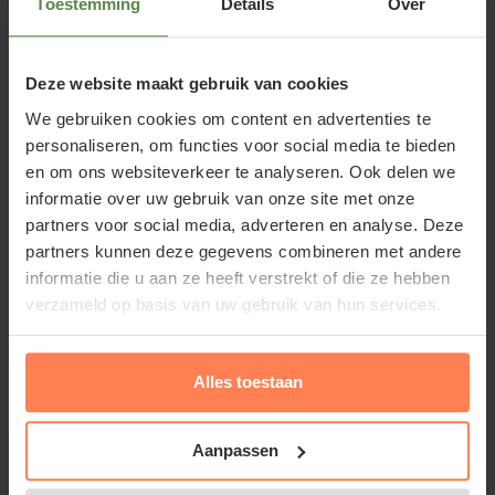
Toestemming
Details
Over
plant wordt ongeveer 40 cm hoog. Coreopsis
grandiflora 'Sonnenkind' is goed winterhard maar
verliest in de late herfst zijn bladeren. De
Deze website maakt gebruik van cookies
wortelstokken kunnen zich onder de grond redelijk
We gebruiken cookies om content en advertenties te
snel verspreiden.
personaliseren, om functies voor social media te bieden
en om ons websiteverkeer te analyseren. Ook delen we
informatie over uw gebruik van onze site met onze
partners voor social media, adverteren en analyse. Deze
partners kunnen deze gegevens combineren met andere
Standplaats
Coreopsis grandiflora
informatie die u aan ze heeft verstrekt of die ze hebben
verzameld op basis van uw gebruik van hun services.
'Sonnenkind'
Coreopsis grandiflora 'Sonnenkind' staat het liefst in
Alles toestaan
de zon of halfschaduw in een humusrijke, goed
waterdoorlatende bodem; beter iets te droog dan te
Aanpassen
nat. Meisjesogen kunnen in de winter slecht tegen
een te natte bodem.