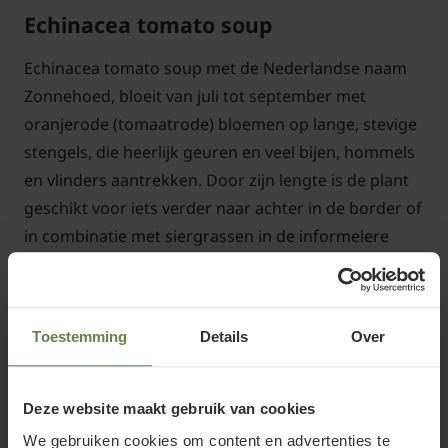
Echinacea tomato soup
Echinacea tomato soup met de Nederlandse naam
Zonnehoed, bloeit van juli tot september met
oranjerode (tomaatrode) bloemen op lange, stevige
stengels, die heerlijk geuren en veel bijen, hommels
en vlinders aantrekken. Door zijn lengte is de plant
geschikt voor iets verder naar achter in de border of
in combinatie met siergrassen in de informelere
tuin. Echinacea tomato soup verliest in de herfst zijn
bladeren en is redelijk winterhard.
Toestemming
Details
Over
Standplaats Echinacea tomato soup
Deze website maakt gebruik van cookies
We gebruiken cookies om content en advertenties te