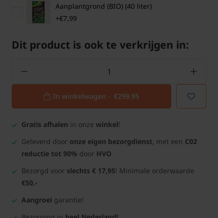
Aanplantgrond (BIO) (40 liter)
+€7,99
Dit product is ook te verkrijgen in:
In winkelwagen -
€299,95
Gratis afhalen
in onze
winkel
!
Geleverd door
onze eigen bezorgdienst
, met een
C02
reductie tot 90%
door
HVO
Bezorgd voor
slechts € 17,95
! Minimale orderwaarde
€50,-
Aangroei
garantie!
Bezorging in
heel Nederland!