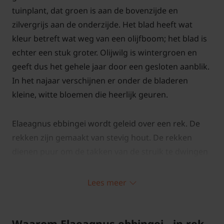
tuinplant, dat groen is aan de bovenzijde en
zilvergrijs aan de onderzijde. Het blad heeft wat
kleur betreft wat weg van een olijfboom; het blad is
echter een stuk groter. Olijwilg is wintergroen en
geeft dus het gehele jaar door een gesloten aanblik.
In het najaar verschijnen er onder de bladeren
kleine, witte bloemen die heerlijk geuren.
Elaeagnus ebbingei wordt geleid over een rek. De
rekken zijn gemaakt van stevig hout. De rekken
dienen puur om de takken van de struik te dwingen
een houding aan te nemen. Als de tuinplant is
uitgegroeid, is het rek niet meer nodig en blijft de
Lees meer
plant op zichzelf staan.
Waarom Elaeagnus ebbingei - in rek