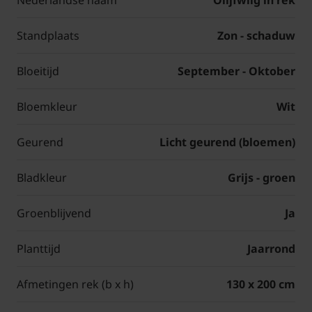
Nederlandse naam
Olijfwilg in rek
Standplaats
Zon - schaduw
Bloeitijd
September - Oktober
Bloemkleur
Wit
Geurend
Licht geurend (bloemen)
Bladkleur
Grijs - groen
Groenblijvend
Ja
Planttijd
Jaarrond
Afmetingen rek (b x h)
130 x 200 cm