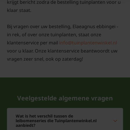
Let op!
krijgt bericht zodra de bestelling tuinplanten voor u
klaar staat.
Bij een bestelling van 3-5 stuks of meer van dit
product, kan het zijn dat de aangegeven levertijd
Bij vragen over uw bestelling, Elaeagnus ebbingei -
overschreden wordt. Dit omdat het een
in rek, of over onze tuinplanten, staat onze
importproduct betreft. Mocht dit gebeuren, dan
klantenservice per mail
info@tuinplantenwinkel.nl
laten we het u weten.
voor u klaar. Onze klantenservice beantwoordt uw
vragen zeer snel, ook op zaterdag!
Veelgestelde algemene vragen
Wat is het verschil tussen de
leibomenseries die Tuinplantenwinkel.nl
aanbiedt?