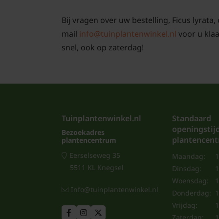
Bij vragen over uw bestelling, Ficus lyrata
mail
info@tuinplantenwinkel.nl
voor u kla
snel, ook op zaterdag!
Tuinplantenwinkel.nl
Standaard
openingstij
Bezoekadres
plantencen
plantencentrum
Eerselseweg 35
Maandag:
1
5511 KL Knegsel
Dinsdag:
1
Woensdag:
1
Info@tuinplantenwinkel.nl
Donderdag:
1
Vrijdag:
1
Zaterdag:
1