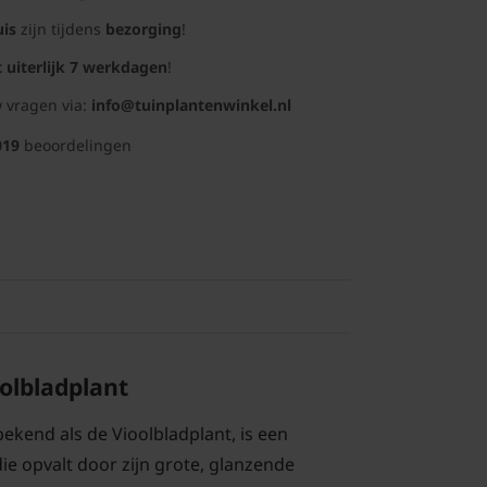
uis
zijn tijdens
bezorging
!
t uiterlijk 7 werkdagen
!
 vragen via:
info@tuinplantenwinkel.nl
019
beoordelingen
oolbladplant
bekend als de Vioolbladplant, is een
ie opvalt door zijn grote, glanzende