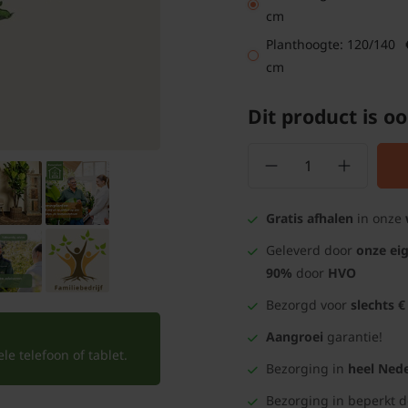
cm
Planthoogte: 120/140
cm
Dit product is oo
Gratis afhalen
in onze
Geleverd door
onze ei
90%
door
HVO
Bezorgd voor
slechts €
Aangroei
garantie!
e telefoon of tablet.
Bezorging in
heel Nede
Bezorging in beperkt 