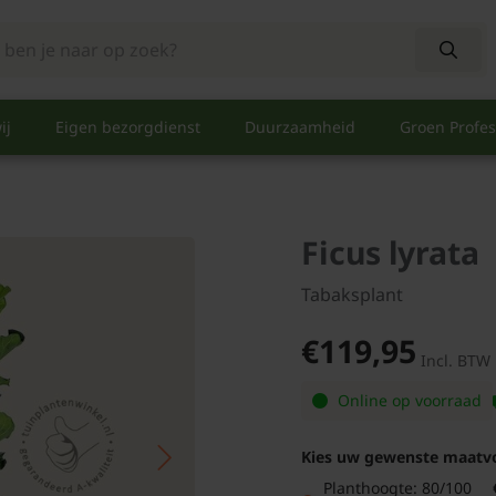
ij
Eigen bezorgdienst
Duurzaamheid
Groen Profes
Ficus lyrata
Tabaksplant
€119,95
Incl. BTW
Online op voorraad
Kies uw gewenste maatv
Planthoogte: 80/100