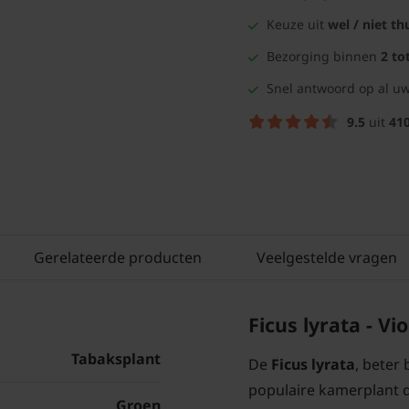
Keuze uit
wel / niet th
Bezorging binnen
2 to
Snel antwoord op al uw
9.5
uit
41
Gerelateerde producten
Veelgestelde vragen
Ficus lyrata - Vi
Tabaksplant
De
Ficus lyrata
, beter 
populaire kamerplant d
Groen