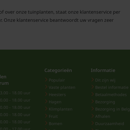
Voeding
, of over onze tuinplanten, staat onze klantenservice per
ar. Onze klantenservice beantwoordt uw vragen zeer
Om de groei en bladont
raden de plant tijdens 
maand te voeden met e
Gebruik geen te sterk
veroorzaken.
Categorieën
Informatie
den
Populair
Dit zijn wij
trum
Vaste planten
Bestel informatie
Verpotten
3.00 - 18.00 uur
Heesters
Betaalmethodes
0.00 - 18.00 uur
Hagen
Bezorging
De Ficus lyrata groeit 
0.00 - 18.00 uur
Klimplanten
Bezorging in Belg
worden. Jonge planten 
0.00 - 18.00 uur
Fruit
Afhalen
terwijl oudere exempla
0.00 - 18.00 uur
Bomen
Duurzaamheid
met verse potgrond ge
0.00 - 17.00 uur