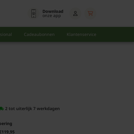
Download
onze app
sional
Cadeaubonnen
Klantenservice
2 tot uiterlijk 7 werkdagen
oering
€119,95