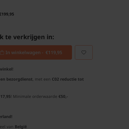
€199,95
k te verkrijgen in:
In winkelwagen -
€119,95
winkel
!
gen bezorgdienst
, met een
C02 reductie tot
 17,95
! Minimale orderwaarde
€50,-
rland!
deel van
België