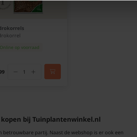
frisser en gezonder bi
plant maakt voor woon
rokorrels
rokorrel
Online op voorraad
Giftig voor katt
De Ficus lyrata is gift
melksap dat vrijkomt b
99
irriterend werken. Het
bereik van huisdieren t
kopen bij Tuinplantenwinkel.nl
Ficus lyrata ver
en betrouwbare partij. Naast de webshop is er ook een