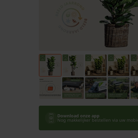
Bomen
Leibomen
Bloembollen
Tuinbenodigdheden
Kamerplanten
Bloempotten
Download onze app
Nog makkelijker bestellen via uw mobiel