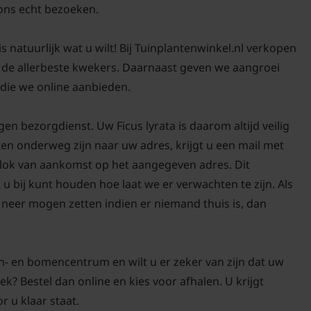
Deze plant heeft wat a
ons echt bezoeken.
verzorging blijft hij j
waterbalans, voldoende 
s natuurlijk wat u wilt! Bij Tuinplantenwinkel.nl verkopen
essentieel voor een ge
n de allerbeste kwekers. Daarnaast geven we aangroei
 die we online aanbieden.
en bezorgdienst. Uw Ficus lyrata is daarom altijd veilig
Waterbehoefte
en onderweg zijn naar uw adres, krijgt u een mail met
blok van aankomst op het aangegeven adres. Dit
De Ficus lyrata houdt 
 u bij kunt houden hoe laat we er verwachten te zijn. Als
niet goed tegen natte 
neer mogen zetten indien er niemand thuis is, dan
laag van de grond droo
water goed weg kan lop
dan in de zomer, wannee
n- en bomencentrum en wilt u er zeker van zijn dat uw
ek? Bestel dan online en kies voor afhalen. U krijgt
r u klaar staat.