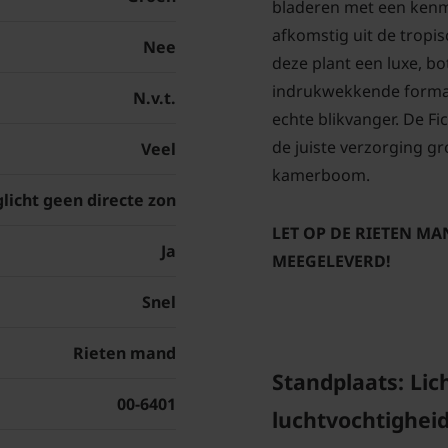
bladeren met een kenm
afkomstig uit de tropi
Nee
deze plant een luxe, bot
indrukwekkende formaat
N.v.t.
echte blikvanger. De F
de juiste verzorging gro
Veel
kamerboom.
licht geen directe zon
LET OP DE RIETEN M
Ja
MEEGELEVERD!
Snel
Rieten mand
Standplaats: Lic
00-6401
luchtvochtighei