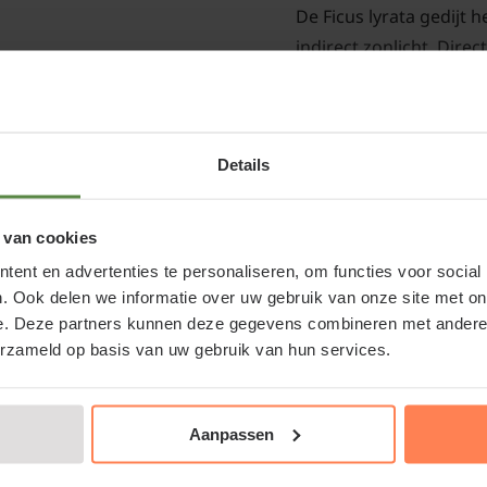
De Ficus lyrata gedijt h
indirect zonlicht. Dire
gunstig zijn, maar verm
bladeren kan verbrand
18 en 26°C is ideaal. T
Details
kunnen stress veroorzak
deuren of ramen die v
niet te laag zijn; af en
 van cookies
optimale conditie te h
en
ent en advertenties te personaliseren, om functies voor social
. Ook delen we informatie over uw gebruik van onze site met on
e. Deze partners kunnen deze gegevens combineren met andere i
erzameld op basis van uw gebruik van hun services.
Luchtzuiverend
Aanpassen
De Ficus lyrata helpt bi
stoffen te filteren en z