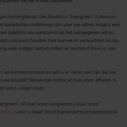
inplanten die we online aanbieden.
igen bezorgdienst. Uw Gladiolus 'Evergreen' is daarom
de tuinplanten onderweg zijn naar uw adres, krijgt u een
De bol van deze zomerbl
 met tijdsblok van aankomst op het aangegeven adres.
geheel uit de grond. Kn
odat u bij kunt houden hoe laat we er verwachten te zijn.
ongeveer 10 centimeter
ing neer mogen zetten indien er niemand thuis is, dan
dat aan de bol kleeft v
n- en bomencentrum en wilt u er zeker van zijn dat uw
ns uw bezoek? Bestel dan online en kies voor afhalen. U
Daarna kunt u de bol vo
en voor u klaar staat.
open doos of luchtige k
koele en donkere ruimt
vergreen', of over onze tuinplanten, staat onze
onverwarmde schuur o
inkel.nl
voor u klaar. Onze klantenservice beantwoordt