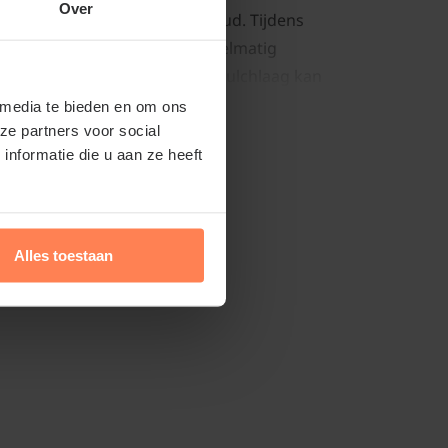
Over
ereist relatief weinig onderhoud. Tijdens
t belangrijk om de planten regelmatig
 tijdens droge perioden. Een mulchlaag kan
eid van de grond te behouden en
 media te bieden en om ons
ze partners voor social
deren. Wat betreft het snoeien, het is aan
Lees meer
nformatie die u aan ze heeft
de bloemen te verwijderen om de plant
energie in de ontwikkeling van nieuwe
de bloei kan het blad worden gelaten om
. Dit helpt de bol energie op te slaan voor
Alles toestaan
oen.
green' overwinteren
winterhard knolgewas. U kunt de gladiolen
stvrij bewaren en deze in het volgende
anten.