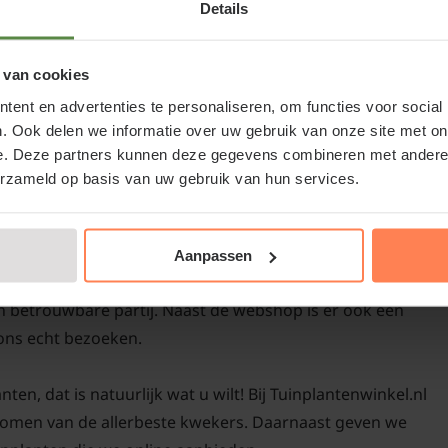
Details
Gladiolus 'Evergreen' v
het groeiseizoen is he
water te geven, vooral
 van cookies
helpen om de vochtigh
ent en advertenties te personaliseren, om functies voor social
. Ook delen we informatie over uw gebruik van onze site met on
onkruidgroei te vermin
e. Deze partners kunnen deze gegevens combineren met andere i
te raden om uitgebloei
erzameld op basis van uw gebruik van hun services.
aan te moedigen meer 
bloemen te steken. Na 
 kopen of kopen bij
natuurlijk af te sterven
Aanpassen
het volgende groeiseiz
en betrouwbare partij. Naast de webshop is er ook een
Gladiolus 'Ever
ons echt bezoeken.
Deze gladiool is geen 
en, dat is natuurlijk wat u wilt! Bij Tuinplantenwinkel.nl
echter gemakkelijk vor
 bomen van de allerbeste kwekers. Daarnaast geven we
voorjaar weer terug pl