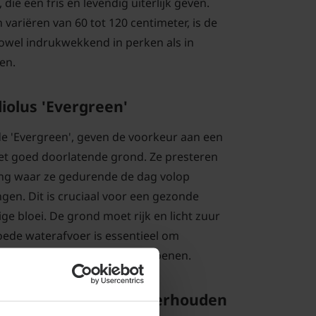
ie een fris en levendig uiterlijk geven.
variëren van 60 tot 120 centimeter, is de
zowel indrukwekkend in perken als in
en.
iolus 'Evergreen'
e 'Evergreen', geven de voorkeur aan een
et goed doorlatende grond. Ze presteren
ing waar ze gedurende de dag volop
gen. Dit is cruciaal voor een gezonde
ge bloei. De grond moet rijk en licht zuur
goede waterafvoer is essentieel om
, vooral in regenachtige seizoenen.
green' snoeien en onderhouden