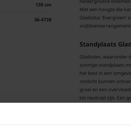
heldergroene bloemen, d
130 cm
Met een hoogte die kan 
Gladiolus 'Evergreen' 
36-4728
snijbloemarrangement
Standplaats Glad
Gladiolen, waaronder d
zonnige standplaats m
het best in een omgev
zonlicht kunnen ontvan
groei en een overvloedi
tot neutraal zijn. Een 
wortelrot te voorkomen
Gladiolus 'Ever