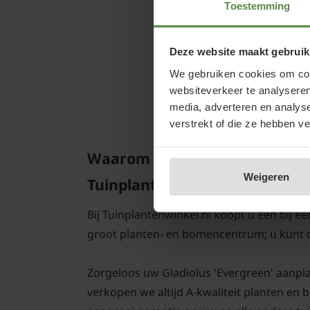
Toestemming
Deze website maakt gebruik
We gebruiken cookies om cont
websiteverkeer te analyseren
media, adverteren en analys
verstrekt of die ze hebben v
Waarom Gladiolus 'Evergreen'
Weigeren
Tuinplantenwinkel.nl
Bij Tuinplantenwinkel.nl koopt u een bij e
groot planten- en bomencentrum; u kunt 
Zorgeloos uw Gladiolus 'Evergreen' aanplant
verkopen we altijd A-kwaliteit planten en