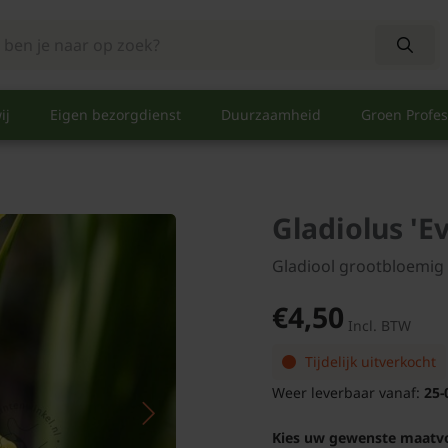
ij
Eigen bezorgdienst
Duurzaamheid
Groen Profes
Gladiolus 'E
Gladiool grootbloemig
€4,50
Incl. BTW
Tijdelijk uitverkocht
Weer leverbaar vanaf:
25-
Kies uw gewenste maatv