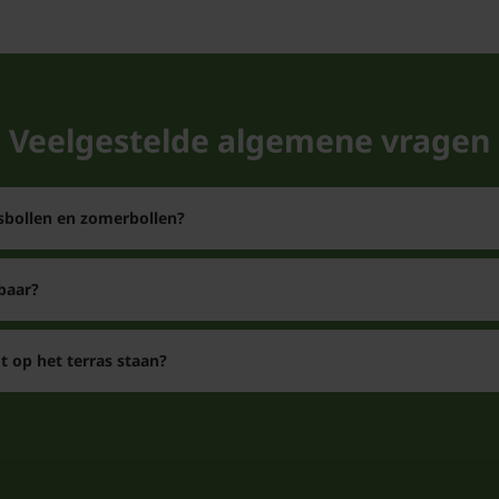
In het voorjaar kunt u 
in een pot zoals u wens
Veelgestelde algemene vragen
rsbollen en zomerbollen?
baar?
 op het terras staan?