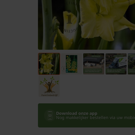
Bomen
Leibomen
Bloembollen
Tuinbenodigdheden
Kamerplanten
Bloempotten
Download onze app
Nog makkelijker bestellen via uw mobiel