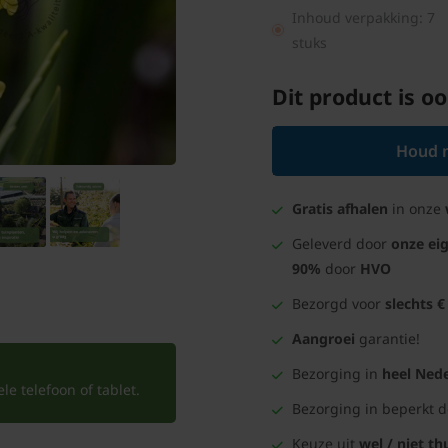
Inhoud verpakking: 7
stuks
Dit product is oo
Houd m
Gratis afhalen
in onze
Geleverd door
onze ei
90%
door
HVO
Bezorgd voor
slechts €
Aangroei
garantie!
Bezorging in
heel Nede
e telefoon of tablet.
Bezorging in beperkt 
Keuze uit
wel / niet th