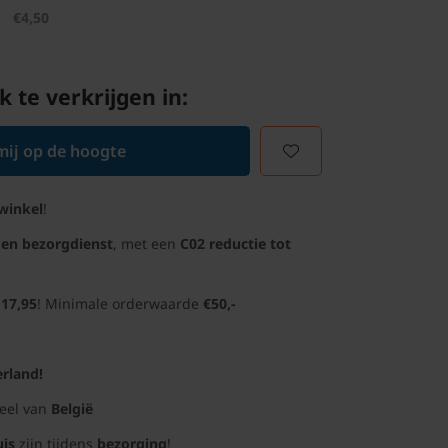
€4,50
k te verkrijgen in:
ij op de hoogte
winkel
!
gen bezorgdienst
, met een
C02 reductie tot
 17,95
! Minimale orderwaarde
€50,-
rland!
deel van
België
uis
zijn tijdens
bezorging
!