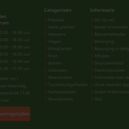
Categorieën
Informatie
den
Populair
Dit zijn wij
trum
Vaste planten
Bestel informatie
3.00 - 18.00 uur
Heesters
Betaalmethodes
0.00 - 18.00 uur
Hagen
Bezorging
0.00 - 18.00 uur
Klimplanten
Bezorging in Belg
0.00 - 18.00 uur
Fruit
Afhalen
0.00 - 18.00 uur
Bomen
Duurzaamheid
0.00 - 17.00 uur
Leibomen
Plantinstructies
Bloembollen
Informatie over de
mber tot 1
Tuinbenodigdheden
Onze mobiele ap
j van maandag
Kamerplanten
Groen Profession
eopend tot 17:00
Bloempotten
Skal
0 uur.
peningstijden