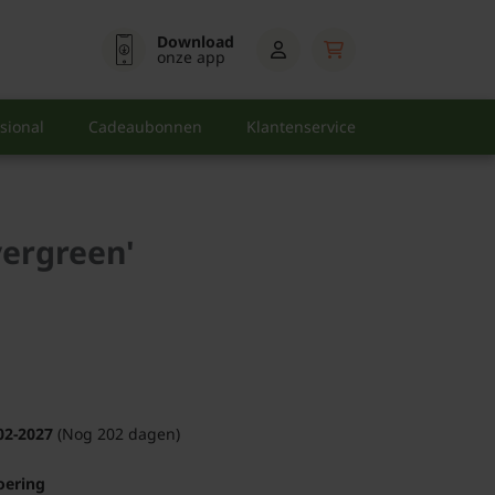
Download
onze app
sional
Cadeaubonnen
Klantenservice
vergreen'
02-2027
(Nog 202 dagen)
oering