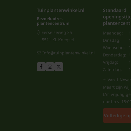
Tuinplantenwinkel.nl
Standaard
openingstij
Bezoekadres
plantencen
plantencentrum
Eerselseweg 35
Maandag:
1
5511 KL Knegsel
Dinsdag:
1
Woensdag:
1
Info@tuinplantenwinkel.nl
Donderdag:
1
Vrijdag:
1
Zaterdag:
1
*: Van 1 Nove
Maart zijn wi
t/m vrijdag g
uur i.p.v. 18:0
Volledige o