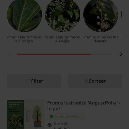
Prunus laurocerasus
Prunus laurocerasus
Prunus laurocerasus
Prun
'Caucasica'
'Genolia'
'Novita'
Filter
Sorteer
Prunus lusitanica 'Angustifolia' -
in pot
Online op voorraad
Bloeitijd:
Juni - Juli