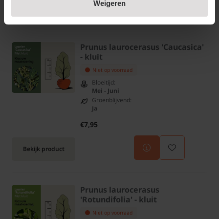
Weigeren
Bekijk product
Prunus laurocerasus 'Caucasica'
- kluit
Niet op voorraad
Bloeitijd:
Mei - Juni
Groenblijvend:
Ja
€7,95
Bekijk product
Prunus laurocerasus
'Rotundifolia' - kluit
Niet op voorraad