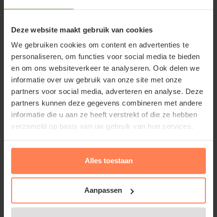
Slechts 8 op voorraad
Bloeitijd:
Juni - Juli
Deze website maakt gebruik van cookies
Groenblijvend:
Ja
We gebruiken cookies om content en advertenties te
personaliseren, om functies voor social media te bieden
€249,95
en om ons websiteverkeer te analyseren. Ook delen we
informatie over uw gebruik van onze site met onze
Bekijk product
partners voor social media, adverteren en analyse. Deze
partners kunnen deze gegevens combineren met andere
informatie die u aan ze heeft verstrekt of die ze hebben
Prunus laurocerasus 'Genolia' -
verzameld op basis van uw gebruik van hun services.
in pot
Online op voorraad
Bloeitijd:
Alles toestaan
Mei - Juni
Groenblijvend:
Ja
Aanpassen
€24,95