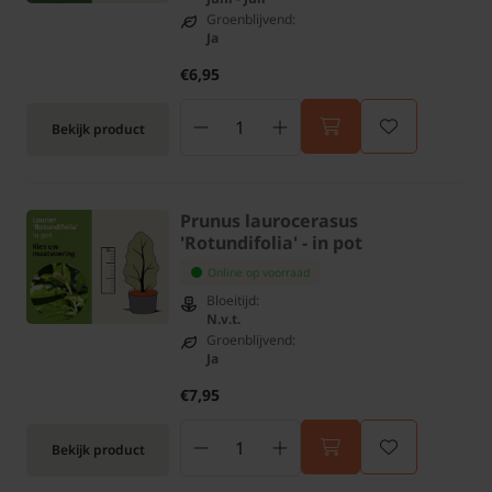
Groenblijvend:
Ja
€6,95
Bekijk product
Prunus laurocerasus
'Rotundifolia' - in pot
Online op voorraad
Bloeitijd:
N.v.t.
Groenblijvend:
Ja
€7,95
Bekijk product