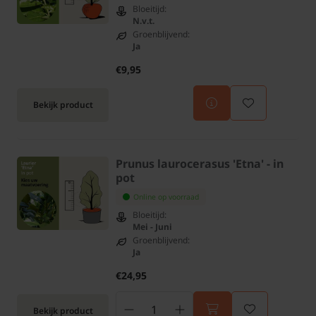
Bloeitijd:
N.v.t.
Groenblijvend:
Ja
€9,95
Bekijk product
Prunus laurocerasus 'Etna' - in
pot
Online op voorraad
Bloeitijd:
Mei - Juni
Groenblijvend:
Ja
€24,95
Bekijk product