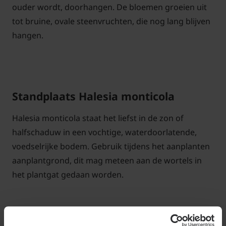
ouder wordt, doorhangen. De bloemen groeien uit
tot bruine, ovale steenvruchten, die nog lang blijven
hangen.
Standplaats Halesia monticola
Halesia monticola staat het liefst in de zon of
halfschaduw in een vochtige, waterdoorlatende,
voedselrijke bodem. Gebruik tijdens het aanplanten
aanplantgrond, dit mag meteen aan de wortels in
het plantgat gedaan worden.