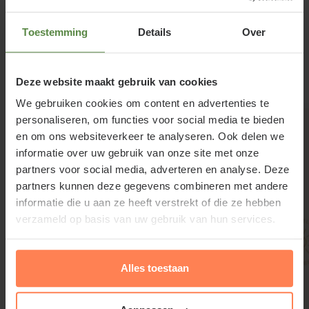
Halesia monticola snoeien en
Toestemming
Details
Over
Lees meer
onderhouden
Halesia monticola heeft weinig onderhoud nodig.
Deze website maakt gebruik van cookies
Gerelateerde producten
Snoei kan zich beperken tot het weghalen van dode
We gebruiken cookies om content en advertenties te
en vorm verstorende takken. Snoei in de winter op
personaliseren, om functies voor social media te bieden
een vorstvrije dag.
en om ons websiteverkeer te analyseren. Ook delen we
informatie over uw gebruik van onze site met onze
partners voor social media, adverteren en analyse. Deze
partners kunnen deze gegevens combineren met andere
informatie die u aan ze heeft verstrekt of die ze hebben
verzameld op basis van uw gebruik van hun services.
Alles toestaan