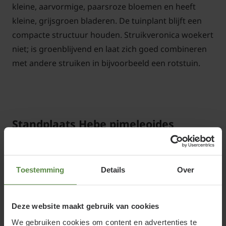
kleine, aarvormige, paarsroze bloemen en heeft
kleine, grijsgroen bladeren. De tuinplant blijft een
compacte structuur houden. Struikveronica woekert
niet; is groenblijvend en laat zich goed combineren
met andere struiken in bijvoorbeeld een rotstuin.
Standplaats Hebe pimeleoides
'Quicksilver'
Zet Hebe pimeleoides 'Quicksilver' op een beschut
Toestemming
Details
Over
plekje in de zon of halfschaduw in een humusrijke,
vochtige, maar waterdoorlatende bodem.
Deze website maakt gebruik van cookies
We gebruiken cookies om content en advertenties te