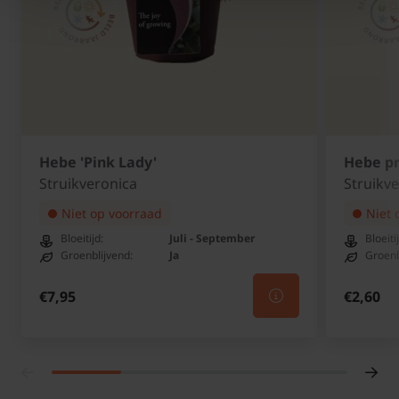
Hebe 'Pink Lady'
Hebe pr
Struikveronica
Struikv
Niet op voorraad
Niet 
Bloeitijd:
Juli - September
Bloeiti
Groenblijvend:
Ja
Groenb
€7,95
€2,60