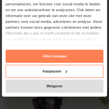
personaliseren, om functies voor social media te bieden
en om ons websiteverkeer te analyseren. Ook delen we
Hebe pimeleoides 'Quicksilver'
informatie over uw gebruik van onze site met onze
snoeien en onderhouden
partners voor social media, adverteren en analyse. Deze
partners kunnen deze gegevens combineren met andere
Bescherm Struikveronica bij strenge vorst tegen de
informatie die u aan ze heeft verstrekt of die ze hebben
verzameld op basis van uw gebruik van hun services.
Lees meer
koude door er bijvoorbeeld een oude deken
overheen te leggen. Knip afgevroren en oude takjes
van de tuinplant in het voorjaar weg, zodat zich
Alles toestaan
Gerelateerde producten
nieuwe, frisse scheuten kunnen vormen. Geef wat
compost in het voorjaar en zorg dat de plant niet
Aanpassen
uitdroogt; op tijd water geven.
Weigeren