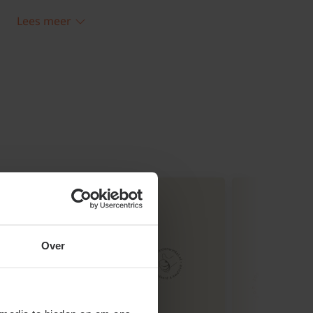
Pudding' snoeien en
Lees meer
lle lange stengels en uitgedroogde, oude
a Plum Pudding heeft de neiging wat
rnieuw daarom na 3 á 4 jaar de
it en plant het beste deel opnieuw, zodat
sse Heuchera Plum Pudding verschijnt.
Over