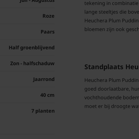
Juli - Augustus
tekening in combinatie 
lange steeltjes die bov
Roze
Heuchera Plum Pudding
bloemen zijn ook geschi
Paars
Half groenblijvend
Zon - halfschaduw
Standplaats Heu
Jaarrond
Heuchera Plum Pudding
goed doorlaatbare, hum
40 cm
vochthoudende bodem. A
moet er bij droogte wa
7 planten