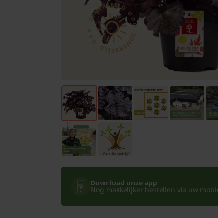
Bomen
Leibomen
Bloembollen
Tuinbenodigdheden
Kamerplanten
Bloempotten
Download onze app
Nog makkelijker bestellen via uw mobiel