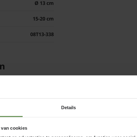
Ø 13 cm
Heuchera 'Plum 
onderhouden
15-20 cm
Snoei in het voorjaar a
08T13-338
bladeren weg. Heucher
omhoog te kruipen. Ve
tuinplanten. Steek ze u
er weer een jonge, fri
en
Details
 van cookies