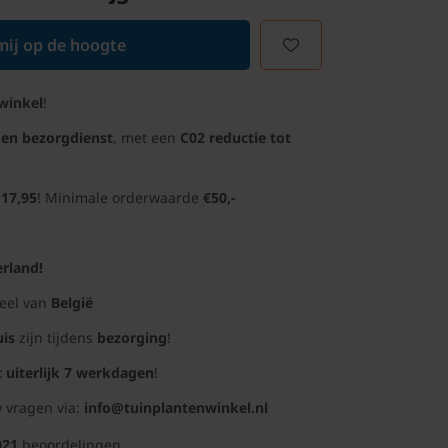
ij op de hoogte
winkel
!
gen bezorgdienst
, met een
C02 reductie tot
 17,95
! Minimale orderwaarde
€50,-
rland!
deel van
België
uis
zijn tijdens
bezorging
!
t uiterlijk 7 werkdagen
!
 vragen via:
info@tuinplantenwinkel.nl
021
beoordelingen