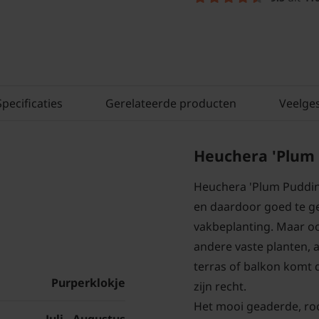
Specificaties
Gerelateerde producten
Veelge
Heuchera 'Plum 
Heuchera 'Plum Puddin
en daardoor goed te g
vakbeplanting. Maar oo
andere vaste planten, a
terras of balkon komt 
Purperklokje
zijn recht.
Het mooi geaderde, roo