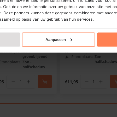
ent en advertenties te personaliseren, om functies voor social
. Ook delen we informatie over uw gebruik van onze site met on
uchera 'Lime
Clematis patens 'Multi B
e. Deze partners kunnen deze gegevens combineren met andere i
rmalade'
Bosrank
erzameld op basis van uw gebruik van hun services.
perklokje
Online op voorraad
Online op voorraad
Aanpassen
Bloeitijd:
Juni -
September
Bloeitijd:
Juli - Augustus
Groenblijvend:
Nee
Groenblijvend:
Half
groenblijvend
Standplaats:
Zon -
halfschadu
Standplaats:
Zon -
halfschaduw
95
€11,95