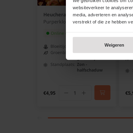
We gebruiken cookies om cont
websiteverkeer te analyseren
Heuchera 'Marmalade'
He
media, adverteren en analys
Ma
Purperklokje
verstrekt of die ze hebben v
Pur
Online op voorraad
Weigeren
Bloeitijd:
Juli - Augustus
Groenblijvend:
Half
groenblijvend
Standplaats:
Zon -
halfschaduw
€4,95
€5,