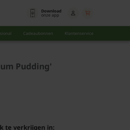
Download
onze app
sional
Cadeaubonnen
Klantenservice
lum Pudding'
k te verkrijgen in: