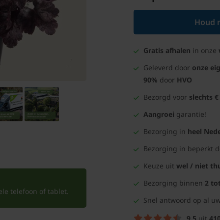
Houd m
Gratis afhalen
in onze
Geleverd door
onze ei
90%
door
HVO
Bezorgd voor
slechts €
Aangroei
garantie!
Bezorging in
heel Nede
Bezorging in beperkt 
Keuze uit
wel / niet th
Bezorging binnen
2 to
e telefoon of tablet.
Snel antwoord op al uw
9.5
uit
41