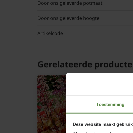
Door ons geleverde potmaat
Door ons geleverde hoogte
Artikelcode
Gerelateerde product
Toestemming
Deze website maakt gebruik