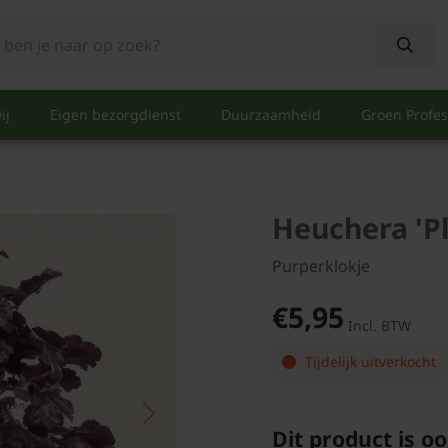
ij
Eigen bezorgdienst
Duurzaamheid
Groen Profes
Heuchera 'P
Purperklokje
€5,95
Incl. BTW
Tijdelijk uitverkocht
Dit product is oo