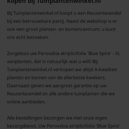
kopen bij Tuinplantenwinkel.nl
Bij Tuinplantenwinkel.nl koopt u een Reuzenlavendel
bij een betrouwbare partij. Naast de webshop is er
Voor alle grote planten in de XL-serie
klik hier
ook een groot planten- en bomencentrum; u kunt
ons echt bezoeken.
Zorgeloos uw Perovskia atriplicifolia 'Blue Spire' - XL
aanplanten, dat is natuurlijk wat u wilt! Bij
Tuinplantenwinkel.nl verkopen we altijd A-kwaliteit
planten en bomen van de allerbeste kwekers.
Daarnaast geven we aangroei garantie op uw
Reuzenlavendel en alle andere tuinplanten die we
online aanbieden.
Alle bestellingen bezorgen we met onze eigen
bezorgdienst. Uw Perovskia atriplicifolia 'Blue Spire'