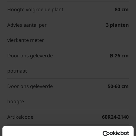
Hoogte volgroeide plant
80 cm
Advies aantal per
3 planten
vierkante meter
Door ons geleverde
Ø 26 cm
potmaat
Door ons geleverde
50-60 cm
hoogte
Artikelcode
60R24-2140