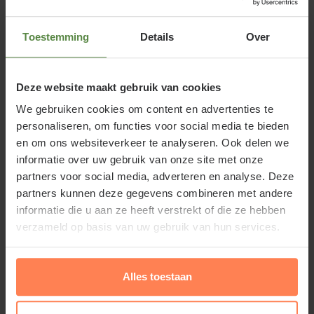
Perovskia atriplicifolia 'Blue Spire' of
Toestemming
Details
Over
Reuzenlavendel
XL-serie
Oorspronkelijk komt Perovskia atriplicifolia 'Blue
Deze website maakt gebruik van cookies
Spire' - XL uit Afghanistan en Tibet. In 1904 beschrijft
We gebruiken cookies om content en advertenties te
de Engelse botanicus Bantham hem voor het eerst.
personaliseren, om functies voor social media te bieden
Russische salie of Reuzenlavendel lijkt op lavendel,
en om ons websiteverkeer te analyseren. Ook delen we
heeft opgaande, grijswitte stelen en blad en
informatie over uw gebruik van onze site met onze
paarsblauwe bloemetjes. Zowel de stelen als de
partners voor social media, adverteren en analyse. Deze
partners kunnen deze gegevens combineren met andere
bloemen geven een aromatische geur af; het grijze
informatie die u aan ze heeft verstrekt of die ze hebben
blad vormt een mooi contrast met andere groene
verzameld op basis van uw gebruik van hun services.
planten. De tuinplant is geschikt als solitair; zet hem
dan achter in de border en combineer bijvoorbeeld
met roze, witte, gele en paarsblauw bloeiende, vaste
Alles toestaan
planten. Perovskia atriplicifolia 'Blue Spire' is zeker