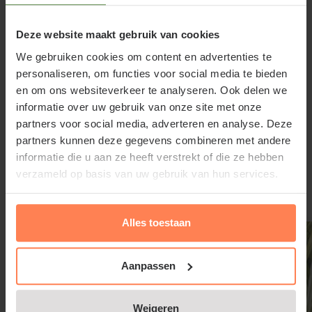
Bijzonderheden van deze plant zijn onder andere de
Deze website maakt gebruik van cookies
winterhardheid, de insectvriendelijkheid (trekt bijen
We gebruiken cookies om content en advertenties te
en vlinders aan) en het behoud van het groene blad.
personaliseren, om functies voor social media te bieden
Heuchera villosa 'Chantilly' kan uitstekend worden
en om ons websiteverkeer te analyseren. Ook delen we
toegepast als bodembedekker, in borders, maar ook
informatie over uw gebruik van onze site met onze
in potten en bloembakken. Siergrassen, hosta's of
partners voor social media, adverteren en analyse. Deze
varens contrasteren mooi met het groene blad van
partners kunnen deze gegevens combineren met andere
Lees meer
het chantilly purperklokje. Oorspronkelijk komen
informatie die u aan ze heeft verstrekt of die ze hebben
verzameld op basis van uw gebruik van hun services.
Heuchera-soorten uit bosrijke gebieden en
rotsachtige hellingen in Noord-Amerika, waar ze al
Gerelateerde producten
lang als sterke bladplanten worden gewaardeerd.
Alles toestaan
Heuchera villosa 'Chantilly' is eenvoudig te bestellen
Aanpassen
via tuinplantenwinkel.nl.
Weigeren