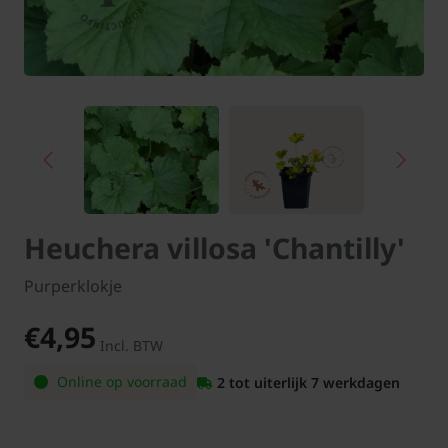
Heuchera villosa 'Chantilly'
Purperklokje
€4,95
Incl. BTW
Online op voorraad
2 tot uiterlijk 7 werkdagen