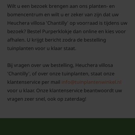
als halfschaduw. Kies een standplaats waar geen
Wilt u een bezoek brengen aan ons planten- en
volle zon is en waar de voeten niet te nat worden. De
bomencentrum en wilt u er zeker van zijn dat uw
plant groeit het beste in goed doorlatende, kalkrijke
Heuchera villosa 'Chantilly' op voorraad is tijdens uw
grond en is ook geschikt voor droge grond, mits er
bezoek? Bestel Purperklokje dan online en kies voor
voldoende vocht beschikbaar is. Goede drainage is
afhalen. U krijgt bericht zodra de bestelling
cruciaal voor een gezonde groei. Het planten kan
tuinplanten voor u klaar staat.
het beste gebeuren in het voorjaar of vroege herfst
op een bewolkte dag. Zorg ervoor dat de wortelkluit
Bij vragen over uw bestelling, Heuchera villosa
iets dieper dan de kroon wordt geplant. Voor een
'Chantilly', of over onze tuinplanten, staat onze
volle border wordt een aanbevolen aantal van 7-9
klantenservice per mail
info@tuinplantenwinkel.nl
planten per vierkante meter gehanteerd; plant
voor u klaar. Onze klantenservice beantwoordt uw
voldoende ruimte tussen de planten zodat ze zich
vragen zeer snel, ook op zaterdag!
goed kunnen ontwikkelen.
Meng bij het planten de aarde rond de kluit met een
goede aanplantgrond, zodat de wortels zich