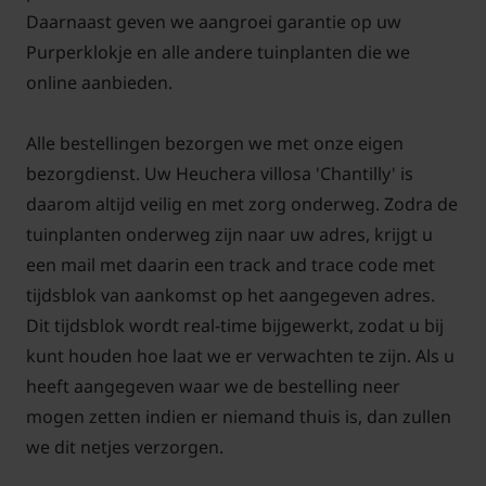
nu kiest voor een plek in de border of een mooie pot
Daarnaast geven we aangroei garantie op uw
op het terras, deze heuchera past zich gemakkelijk
Purperklokje en alle andere tuinplanten die we
aan en blijft jarenlang een betrouwbare blikvanger.
online aanbieden.
Met het onderhoudsvriendelijke karakter, prachtige
Alle bestellingen bezorgen we met onze eigen
bladkleur en lange bloeitijd van Heuchera villosa
bezorgdienst. Uw Heuchera villosa 'Chantilly' is
‘Chantilly’ is deze plant een uitstekende keuze voor
daarom altijd veilig en met zorg onderweg. Zodra de
iedere tuinliefhebber die op zoek is naar een sterke,
tuinplanten onderweg zijn naar uw adres, krijgt u
mooie en veelzijdige plant.
een mail met daarin een track and trace code met
tijdsblok van aankomst op het aangegeven adres.
Standplaats Heuchera villosa
Dit tijdsblok wordt real-time bijgewerkt, zodat u bij
kunt houden hoe laat we er verwachten te zijn. Als u
‘Chantilly’
heeft aangegeven waar we de bestelling neer
Heuchera villosa 'Chantilly' heeft een voorkeur voor
mogen zetten indien er niemand thuis is, dan zullen
halfschaduw, bij voorkeur met ochtendzon of
we dit netjes verzorgen.
gefilterd licht, maar is ook geschikt voor zowel zon