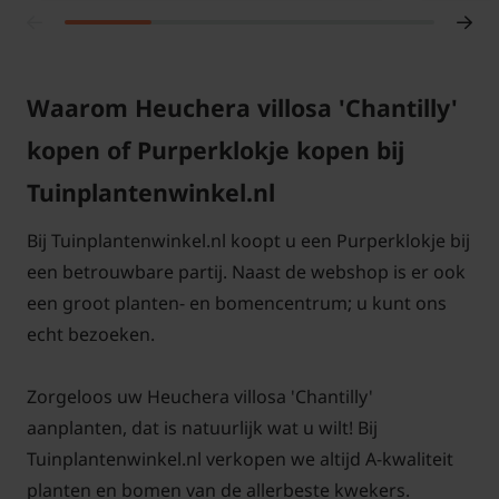
is het belangrijk om Heuchera villosa ‘Chantilly’
voldoende ruimte te geven en te zorgen voor een
goed doorlatende grond. Zo voorkom je dat de
wortels te nat blijven en stimuleer je een gezonde
Waarom Heuchera villosa 'Chantilly'
ontwikkeling. Regelmatig water geven, vooral
kopen of Purperklokje kopen bij
tijdens droge periodes, helpt om de plant in
Tuinplantenwinkel.nl
topconditie te houden, maar zorg ervoor dat de
grond niet te nat wordt.
Bij Tuinplantenwinkel.nl koopt u een Purperklokje bij
een betrouwbare partij. Naast de webshop is er ook
Heuchera villosa ‘Chantilly’ is winterhard en behoudt
een groot planten- en bomencentrum; u kunt ons
zijn mooie groene blad het hele jaar door. In de
echt bezoeken.
maanden juni, juli en augustus bloeit de plant met
roomwitte bloemen die niet alleen zorgen voor extra
Zorgeloos uw Heuchera villosa 'Chantilly'
kleur in de tuin, maar ook bijen en vlinders
aanplanten, dat is natuurlijk wat u wilt! Bij
aantrekken. Dit maakt de plant tot een waardevolle
Tuinplantenwinkel.nl verkopen we altijd A-kwaliteit
keuze voor wie een biodiverse tuin wil creëren. Of je
planten en bomen van de allerbeste kwekers.