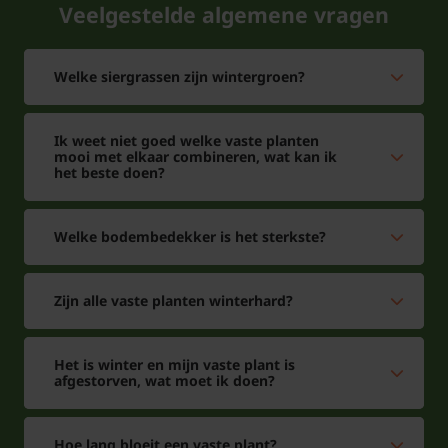
Veelgestelde algemene vragen
makkelijk in de omgeving kunnen uitbreiden. Zet de
plant iets dieper dan in de pot, druk de grond licht
aan en geef royaal water – een beetje water is niet
Welke siergrassen zijn wintergroen?
voldoende. In het eerste jaar na aanplant is het
belangrijk om tijdens droge en warme periodes
Ik weet niet goed welke vaste planten
extra te gieten, zodat Heuchera villosa ‘Chantilly’ een
mooi met elkaar combineren, wat kan ik
het beste doen?
sterk wortelgestel kan vormen.
Welke bodembedekker is het sterkste?
Heuchera villosa ‘Chantilly’ snoeien
en onderhouden
Zijn alle vaste planten winterhard?
Verzorging is eenvoudig. Voor het beste resultaat
snoei je in maart oude, beschadigde bladeren en
Het is winter en mijn vaste plant is
afgestorven, wat moet ik doen?
uitgebloeide bloemstengels weg. Dit bevordert het
behoud van een gezonde plant en stimuleert in de
lente de nieuwe groei. Heuchera villosa 'Chantilly' is
Hoe lang bloeit een vaste plant?