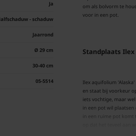
Ja
om als bolvorm te hou
voor in een pot.
alfschaduw - schaduw
Jaarrond
Ø 29 cm
Standplaats Ilex
30-40 cm
05-5514
Ilex aquifolium 'Alaska
en staat bij voorkeur o
iets vochtige, maar we
in een pot wil plaatsen 
in een ruime pot komt 
op dat het teveel aan wa