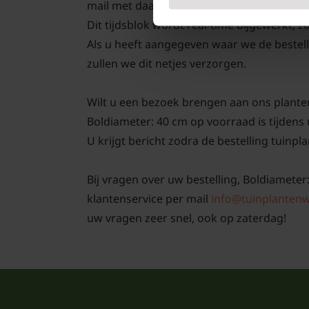
mail met daarin een track and trace code
Dit tijdsblok wordt real-time bijgewerkt, z
Als u heeft aangegeven waar we de bestell
zullen we dit netjes verzorgen.
Wilt u een bezoek brengen aan ons plante
Boldiameter: 40 cm op voorraad is tijdens 
U krijgt bericht zodra de bestelling tuinpla
Bij vragen over uw bestelling, Boldiameter
klantenservice per mail
info@tuinplantenw
uw vragen zeer snel, ook op zaterdag!