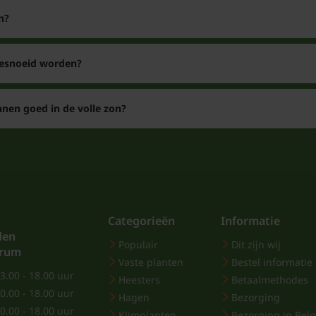
n?
gesnoeid worden?
nen goed in de volle zon?
Categorieën
Informatie
den
Populair
Dit zijn wij
trum
Vaste planten
Bestel informatie
3.00 - 18.00 uur
Heesters
Betaalmethodes
0.00 - 18.00 uur
Hagen
Bezorging
0.00 - 18.00 uur
Klimplanten
Bezorging in Belg