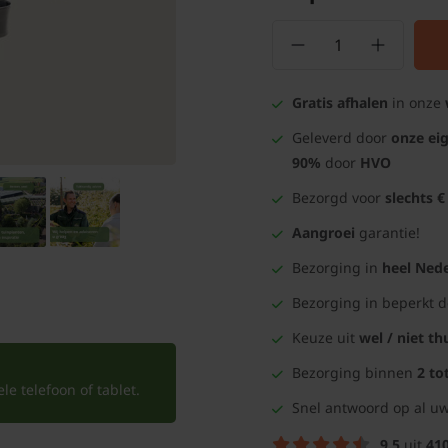
Gratis afhalen
in onze
Geleverd door
onze ei
90%
door
HVO
Bezorgd voor
slechts €
Aangroei
garantie!
Bezorging in
heel Nede
Bezorging in beperkt 
Keuze uit
wel / niet th
Bezorging binnen
2 to
e telefoon of tablet.
Snel antwoord op al uw
9.5
uit
41