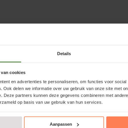
Ilex aquifolium 
onderhouden
pen of Hulst kopen bij
Snoei Ilex aquifolium '
Details
en eventueel voor vorm
 bij een betrouwbare partij. Naast de webshop is er ook
unt ons echt bezoeken.
 van cookies
ent en advertenties te personaliseren, om functies voor social
, dat is natuurlijk wat u wilt! Bij Tuinplantenwinkel.nl
. Ook delen we informatie over uw gebruik van onze site met on
 bomen van de allerbeste kwekers. Daarnaast geven we
e. Deze partners kunnen deze gegevens combineren met andere i
ere tuinplanten die we online aanbieden.
erzameld op basis van uw gebruik van hun services.
igen bezorgdienst. Uw Boldiameter: 40 cm is daarom
de tuinplanten onderweg zijn naar uw adres, krijgt u een
Aanpassen