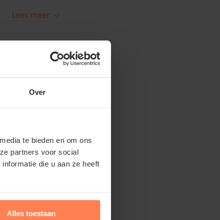
Lees meer
'Alaska' - bolvorm snoeien en
Alaska' met handschoenen! in het voorjaar
Over
behoud nog een keer in het najaar.
 media te bieden en om ons
ze partners voor social
nformatie die u aan ze heeft
Alles toestaan