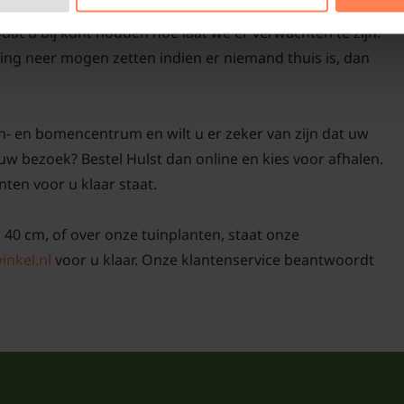
 met tijdsblok van aankomst op het aangegeven adres.
odat u bij kunt houden hoe laat we er verwachten te zijn.
ing neer mogen zetten indien er niemand thuis is, dan
n- en bomencentrum en wilt u er zeker van zijn dat uw
uw bezoek? Bestel Hulst dan online en kies voor afhalen.
nten voor u klaar staat.
: 40 cm, of over onze tuinplanten, staat onze
inkel.nl
voor u klaar. Onze klantenservice beantwoordt