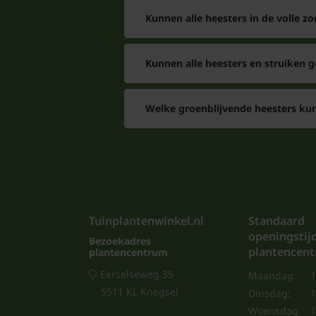
Kunnen alle heesters in de volle zo
Kunnen alle heesters en struiken 
Welke groenblijvende heesters kun
Tuinplantenwinkel.nl
Standaard
openingstij
Bezoekadres
plantencen
plantencentrum
Eerselseweg 35
Maandag:
1
5511 KL Knegsel
Dinsdag:
1
Woensdag:
1