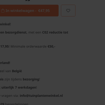
In winkelwagen -
€47,95
winkel
!
gen bezorgdienst
, met een
C02 reductie tot
 17,95
! Minimale orderwaarde
€50,-
rland!
deel van
België
uis
zijn tijdens
bezorging
!
t uiterlijk 7 werkdagen
!
 vragen via:
info@tuinplantenwinkel.nl
029
beoordelingen