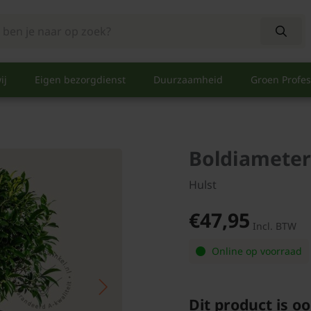
ij
Eigen bezorgdienst
Duurzaamheid
Groen Profes
Boldiameter
Hulst
€47,95
Incl. BTW
Online op voorraad
Dit product is oo