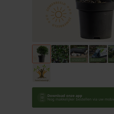
Bomen
Leibomen
Bloembollen
Tuinbenodigdheden
Kamerplanten
Bloempotten
Download onze app
Nog makkelijker bestellen via uw mobiel