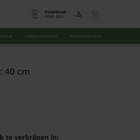
Download
onze app
sional
Cadeaubonnen
Klantenservice
: 40 cm
k te verkrijgen in: