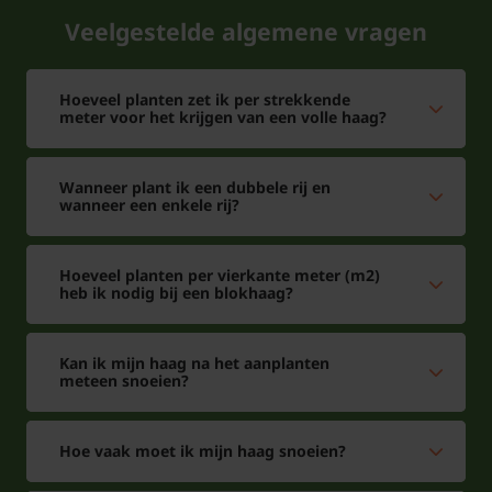
Veelgestelde algemene vragen
Let op!
De kluit is NIET meegerekend bij de hoogtemaat
Hoeveel planten zet ik per strekkende
van de plant. Het is de daadwerkelijke hoogte die
meter voor het krijgen van een volle haag?
boven de grond uitkomt!
Wanneer plant ik een dubbele rij en
wanneer een enkele rij?
Aanplanten planten met kluit
Hoeveel planten per vierkante meter (m2)
heb ik nodig bij een blokhaag?
Maak voordat u gaat planten een ruim plantgat.
Graaf het gat ongeveer anderhalf tot twee maal zo
Kan ik mijn haag na het aanplanten
meteen snoeien?
diep uit als de kluit van de plant groot is. Dit geldt
ook voor de breedte. Voeg daarna wat
aanplantgrond toe aan de bestaande aarde en
Hoe vaak moet ik mijn haag snoeien?
vermeng deze met elkaar.