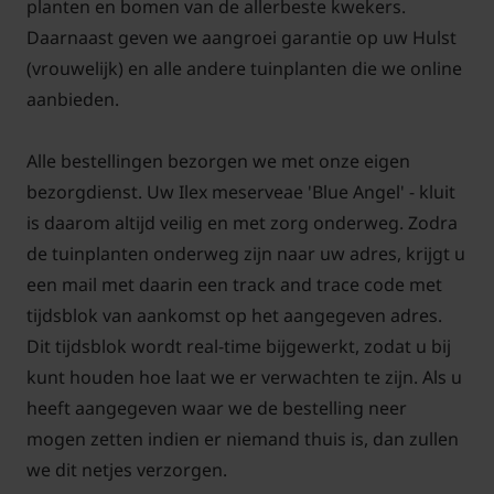
planten en bomen van de allerbeste kwekers.
Zodra u een product kunt toevoegen aan uw
Daarnaast geven we aangroei garantie op uw Hulst
winkelwagen, is deze te bestellen en kunt u de plant
(vrouwelijk) en alle andere tuinplanten die we online
ook aanplanten. Reservering vooraf is niet nodig.
aanbieden.
Alle bestellingen bezorgen we met onze eigen
bezorgdienst. Uw Ilex meserveae 'Blue Angel' - kluit
Bij planten met kluit geldt een minimale
is daarom altijd veilig en met zorg onderweg. Zodra
besteleenheid. Dit betreft het minimale aantal
de tuinplanten onderweg zijn naar uw adres, krijgt u
planten dat u dient af te nemen. In de tabel
een mail met daarin een track and trace code met
hieronder vindt u de minimale eenheid per
tijdsblok van aankomst op het aangegeven adres.
maatvoering aangegeven.
Dit tijdsblok wordt real-time bijgewerkt, zodat u bij
kunt houden hoe laat we er verwachten te zijn. Als u
heeft aangegeven waar we de bestelling neer
mogen zetten indien er niemand thuis is, dan zullen
Advies aantal per strekkende meter
we dit netjes verzorgen.