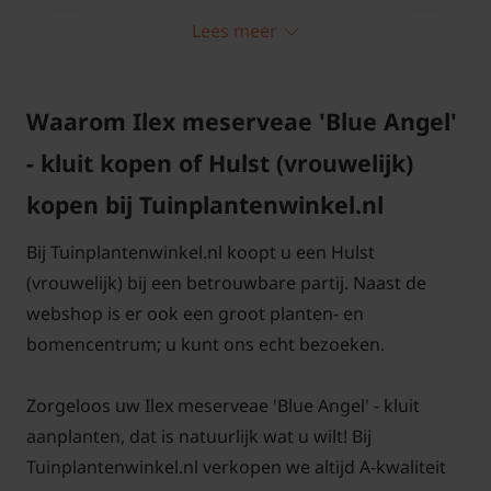
Deze tuinplant is een sterke soort en verdraagt
Lees meer
snoei goed en is daarom ook prima geschikt voor
vormgroei. Hulst staat het liefst in de zon of
halfschaduw in een iets vochtige, maar goed
Waarom Ilex meserveae 'Blue Angel'
waterdoorlatende bodem.
- kluit kopen of Hulst (vrouwelijk)
kopen bij Tuinplantenwinkel.nl
Bij Tuinplantenwinkel.nl koopt u een Hulst
Blue Angel hulst met kluit kopen bij
(vrouwelijk) bij een betrouwbare partij. Naast de
Tuinplantenwinkel.nl
webshop is er ook een groot planten- en
bomencentrum; u kunt ons echt bezoeken.
Planten uit de volle grond met kluit kunt u planten
tussen oktober en medio maart. De exacte periode
Zorgeloos uw Ilex meserveae 'Blue Angel' - kluit
is afhankelijk van de weersomstandigheden. Bij
aanplanten, dat is natuurlijk wat u wilt! Bij
Tuinplantenwinkel.nl kunt u de planten alleen tijdens
Tuinplantenwinkel.nl verkopen we altijd A-kwaliteit
deze periode kopen. Houdt de site hiervoor in gaten.