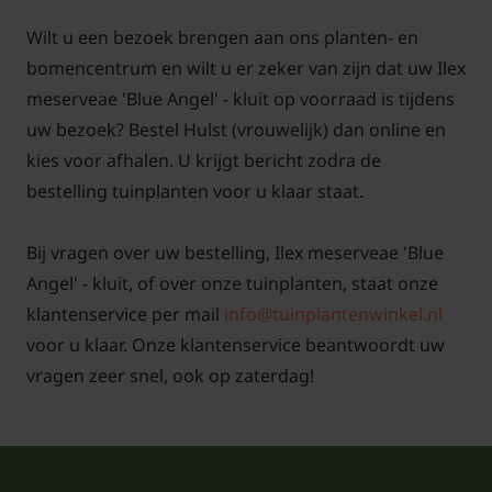
Wilt u een bezoek brengen aan ons planten- en
bomencentrum en wilt u er zeker van zijn dat uw Ilex
meserveae 'Blue Angel' - kluit op voorraad is tijdens
Aantal per
Aantal per
uw bezoek? Bestel Hulst (vrouwelijk) dan online en
strekkende
Maatvoering
strekkende
Minima
kies voor afhalen. U krijgt bericht zodra de
meter
(in cm.)
meter
bestele
bestelling tuinplanten voor u klaar staat.
(dubbele
(enkele rij)
rij)
Bij vragen over uw bestelling, Ilex meserveae 'Blue
40/60
3 planten
5-6 planten
25 stuks
Angel' - kluit, of over onze tuinplanten, staat onze
klantenservice per mail
info@tuinplantenwinkel.nl
60/80
3 planten
5 planten
25 stuks
voor u klaar. Onze klantenservice beantwoordt uw
vragen zeer snel, ook op zaterdag!
U kunt de gewenste maatvoering selecteren en
vervolgens het aantal bepalen. Dit aantal kunt u
eventueel nog wijzigen in uw winkelmand. Houd
rekening met de minimale besteleenheid.