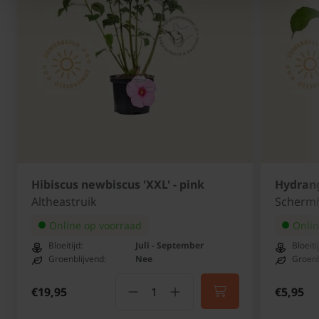
Hibiscus newbiscus 'XXL' - pink
Hydrang
Altheastruik
Schermh
Online op voorraad
Onlin
Bloeitijd:
Juli - September
Bloeiti
Groenblijvend:
Nee
Groenb
€19,95
€5,95