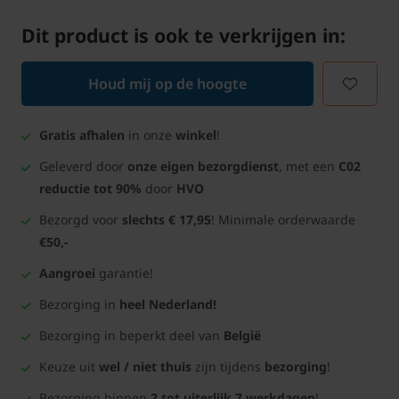
Dit product is ook te verkrijgen in:
Houd mij op de hoogte
Gratis afhalen
in onze
winkel
!
Geleverd door
onze eigen bezorgdienst
, met een
C02
reductie tot 90%
door
HVO
Bezorgd voor
slechts € 17,95
! Minimale orderwaarde
€50,-
Aangroei
garantie!
Bezorging in
heel Nederland!
Bezorging in beperkt deel van
België
Keuze uit
wel / niet thuis
zijn tijdens
bezorging
!
Bezorging binnen
2 tot uiterlijk 7 werkdagen
!