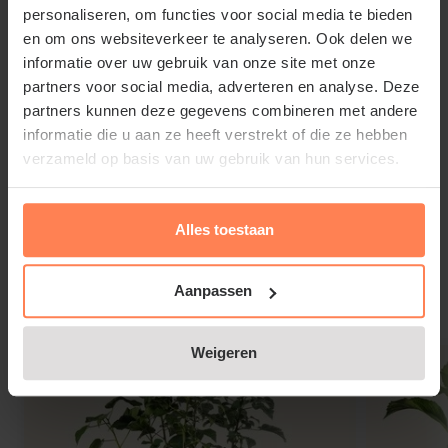
personaliseren, om functies voor social media te bieden
vochtige grond is geschikt, ook op arme gronden zal
en om ons websiteverkeer te analyseren. Ook delen we
hij het goed doen. Kan aan zee of in stedelijk gebied
informatie over uw gebruik van onze site met onze
prima dienst doen.
partners voor social media, adverteren en analyse. Deze
partners kunnen deze gegevens combineren met andere
informatie die u aan ze heeft verstrekt of die ze hebben
verzameld op basis van uw gebruik van hun services.
Juniperus horizontalis 'Icee Blue'
snoeien en onderhouden
Alles toestaan
Lees meer
Liefst niet snoeien en zeker niet tot op het kale hout,
dat herstelt namelijk niet meer.
Aanpassen
Gerelateerde producten
Weigeren