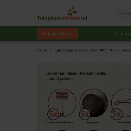
Categorieën
Dit zijn w
Categorieën
Populair
Home
Leiconifeer 'Excelsa' - Rek 180x110 cm - pakket
Vaste planten
Heesters
Hagen
Klimplanten
Fruit