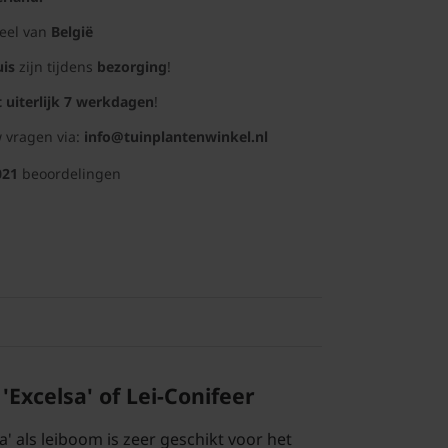
deel van
België
uis
zijn tijdens
bezorging
!
t uiterlijk 7 werkdagen
!
 vragen via:
info@tuinplantenwinkel.nl
021
beoordelingen
 'Excelsa' of Lei-Conifeer
a' als leiboom is zeer geschikt voor het