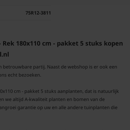
aangroeigarantie!
75R12-3811
Een keuzehulp voor h
Tuinplantenwinkel.nl 
- Rek 180x110 cm - pakket 5 stuks kopen
Voor snoei- en onderh
.nl
en betrouwbare partij. Naast de webshop is er ook een
ons echt bezoeken.
0x110 cm - pakket 5 stuks aanplanten, dat is natuurlijk
pen we altijd A-kwaliteit planten en bomen van de
ngroei garantie op uw en alle andere tuinplanten die