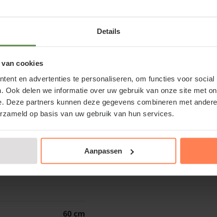
Basic
Lei-Conifeer 'E
Details
Keuze afhankelijk
Voor een strakke uitstr
tweemaal per jaar snoei
 van cookies
180 x 110 cm
tweede keer in septemb
ent en advertenties te personaliseren, om functies voor social
deze tuinplant voldoend
. Ook delen we informatie over uw gebruik van onze site met on
ogte + 110 cm (Basic)
Bij voorkeur op een be
e. Deze partners kunnen deze gegevens combineren met andere i
blad niet kan verbrande
erzameld op basis van uw gebruik van hun services.
900 cm
dichte takkenstructuur
Aanpassen
1140 cm
Bomen van tuinplanten
kan omdat we al onze
herfst, winter, lente 
60 cm