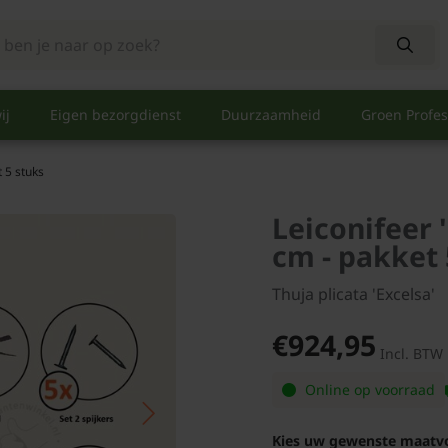
ij
Eigen bezorgdienst
Duurzaamheid
Groen Profes
 5 stuks
Leiconifeer 
cm - pakket 
Thuja plicata 'Excelsa'
€924,95
Incl. BTW
Online op voorraad
Kies uw gewenste maatv