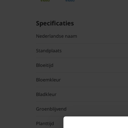
Specificaties
Nederlandse naam
Standplaats
Bloeitijd
Bloemkleur
Bladkleur
Groenblijvend
Planttijd