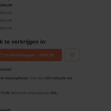
€924,95
€924,95
€924,95
€924,95
k te verkrijgen in:
In winkelwagen -
€924,95
winkel
!
gen bezorgdienst
, met een
C02 reductie tot
 17,95
! Minimale orderwaarde
€50,-
rland!