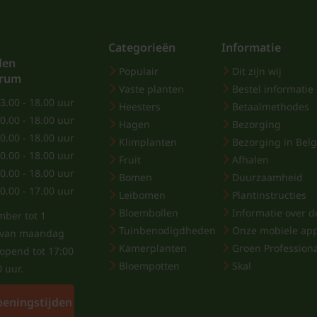
Categorieën
Informatie
den
Populair
Dit zijn wij
trum
Vaste planten
Bestel informatie
3.00 - 18.00 uur
Heesters
Betaalmethodes
0.00 - 18.00 uur
Hagen
Bezorging
0.00 - 18.00 uur
Klimplanten
Bezorging in Belg
0.00 - 18.00 uur
Fruit
Afhalen
0.00 - 18.00 uur
Bomen
Duurzaamheid
0.00 - 17.00 uur
Leibomen
Plantinstructies
Bloembollen
Informatie over de
mber tot 1
Tuinbenodigdheden
Onze mobiele ap
j van maandag
Kamerplanten
Groen Profession
eopend tot 17:00
Bloempotten
Skal
0 uur.
peningstijden