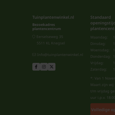
Tuinplantenwinkel.nl
Standaard
openingstij
Bezoekadres
plantencen
plantencentrum
Eerselseweg 35
Maandag:
1
5511 KL Knegsel
Dinsdag:
1
Woensdag:
1
Info@tuinplantenwinkel.nl
Donderdag:
1
Vrijdag:
1
Zaterdag:
1
*: Van 1 Nove
Maart zijn wi
t/m vrijdag g
uur i.p.v. 18:0
Volledige o