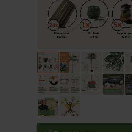
Bomen
Leibomen
Bloembollen
Tuinbenodigdheden
Kamerplanten
Bloempotten