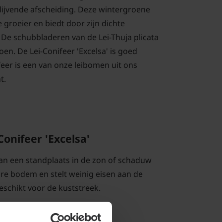
ijvende afscheiding. Deze wintergroene
e groeier en biedt door zijn dichte
y. De schubbladeren van de Lei-Thuja plicata
oen. De Lei-Conifeer 'Excelsa' is goed
feer is een van onze leibomen uit ons
t.
Conifeer 'Excelsa'
an een standplaats in de zon of schaduw
re bodem en stelt weinig eisen aan de
eschikt voor de kuststreek.