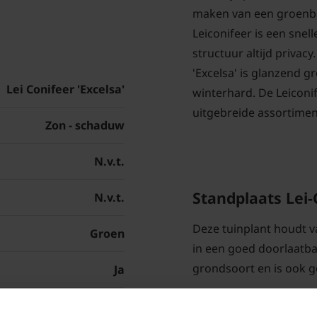
maken van een groenbl
Leiconifeer is een snell
structuur altijd privac
'Excelsa' is glanzend gr
Lei Conifeer 'Excelsa'
winterhard. De Leiconi
uitgebreide assortimen
Zon - schaduw
N.v.t.
Standplaats Lei-
N.v.t.
Deze tuinplant houdt v
Groen
in een goed doorlaatba
grondsoort en is ook g
Ja
Jaarrond