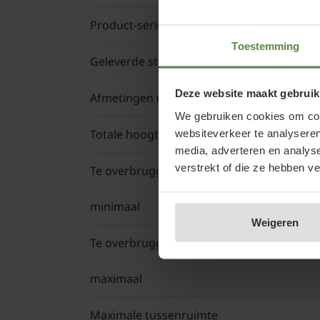
Product-serie
Toestemming
Geleverde stam hoogte
Deze website maakt gebruik
Afmetingen rek (b x h)
We gebruiken cookies om cont
websiteverkeer te analyseren
Totale hoogte leiboom
Stamho
media, adverteren en analys
verstrekt of die ze hebben v
Te overbruggen afstand
minimaal
Weigeren
Te overbruggen afstand
maximaal
Maximale tussenruimte