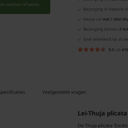
e telefoon of tablet.
Bezorging in beperkt 
Keuze uit
wel / niet th
Bezorging binnen
2 to
Snel antwoord op al uw
9.5
uit
41
Specificaties
Veelgestelde vragen
Lei-Thuja plicata
De Thuja plicata 'Excels