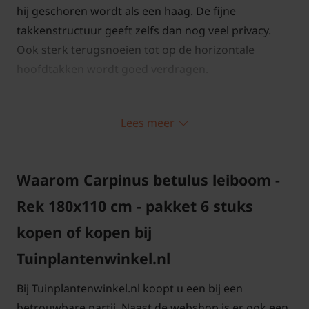
hij geschoren wordt als een haag. De fijne
takkenstructuur geeft zelfs dan nog veel privacy.
Ook sterk terugsnoeien tot op de horizontale
hoofdtakken wordt goed verdragen.
De Lei-Haagbeuk is zeer gezond en heeft snel blad in
Lees meer
het voorjaar. Een goed alternatief voor de
Leihaagbeuk is de Lei esdoorn. De Lei Haagbeuk is
een van de leibomen uit ons uitgebreide
Waarom Carpinus betulus leiboom -
assortiment.
Rek 180x110 cm - pakket 6 stuks
Bomen van tuinplantenwinkel.nl kunt u jaarrond
kopen of kopen bij
planten. Dit kan omdat we al onze bomen in pot
Tuinplantenwinkel.nl
leveren. Aanplanten in de herfst, winter, lente én
zomer is dus altijd mogelijk, met
Bij Tuinplantenwinkel.nl koopt u een bij een
aangroeigarantie!
betrouwbare partij. Naast de webshop is er ook een