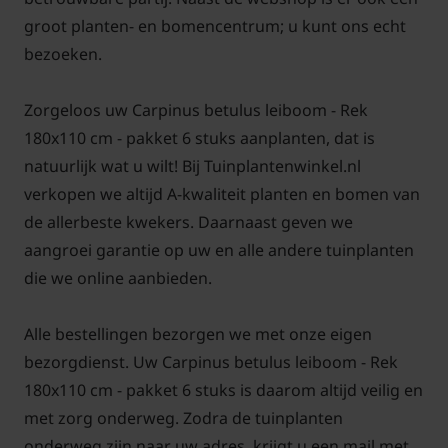
groot planten- en bomencentrum; u kunt ons echt
Een keuzehulp voor het kopen van leibomen op
bezoeken.
Tuinplantenwinkel.nl vindt u
hier!
Zorgeloos uw Carpinus betulus leiboom - Rek
Voor snoei- en onderhoudstips voor de Lei-
180x110 cm - pakket 6 stuks aanplanten, dat is
Haagbeuk
klik hier!
natuurlijk wat u wilt! Bij Tuinplantenwinkel.nl
verkopen we altijd A-kwaliteit planten en bomen van
de allerbeste kwekers. Daarnaast geven we
aangroei garantie op uw en alle andere tuinplanten
die we online aanbieden.
Alle bestellingen bezorgen we met onze eigen
bezorgdienst. Uw Carpinus betulus leiboom - Rek
180x110 cm - pakket 6 stuks is daarom altijd veilig en
met zorg onderweg. Zodra de tuinplanten
onderweg zijn naar uw adres, krijgt u een mail met