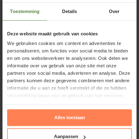
Te overbruggen afstand
1080 cm
Toestemming
Details
Over
minimaal
Deze website maakt gebruik van cookies
Te overbruggen afstand
1530 cm
We gebruiken cookies om content en advertenties te
personaliseren, om functies voor social media te bieden
maximaal
en om ons websiteverkeer te analyseren. Ook delen we
informatie over uw gebruik van onze site met onze
Maximale tussenruimte
90 cm
partners voor social media, adverteren en analyse. Deze
partners kunnen deze gegevens combineren met andere
Artikelcode
75R15-2032
informatie die u aan ze heeft verstrekt of die ze hebben
verzameld op basis van uw gebruik van hun services.
Lei-Carpinus betulus of Lei-Haagbeuk
Alles toestaan
De Lei-Haagbeuk is een klassieke leiboomsoort en
komt als vrije vorm in de Nederlandse natuur voor.
Aanpassen