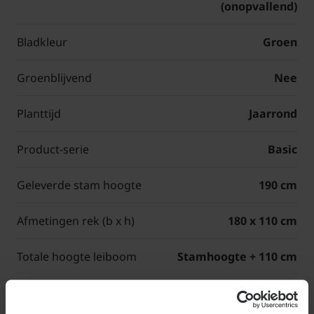
(onopvallend)
Bladkleur
Groen
Groenblijvend
Nee
Planttijd
Jaarrond
Product-serie
Basic
Geleverde stam hoogte
190 cm
Afmetingen rek (b x h)
180 x 110 cm
Totale hoogte leiboom
Stamhoogte + 110 cm
(Basic)