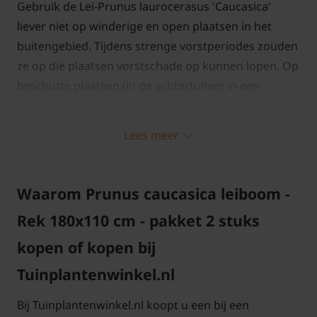
Gebruik de Lei-Prunus laurocerasus 'Caucasica'
liever niet op winderige en open plaatsen in het
buitengebied. Tijdens strenge vorstperiodes zouden
ze op die plaatsen vorstschade op kunnen lopen. Op
beschutte plaatsen (in de achtertuinen in een
woonwijk) kan deze leiboom behoorlijke winters
prima aan, zonder schade op te lopen. Na de winter
Lees meer
kan er wat bladval plaatsvinden (rui). Dit is geheel
normaal. De Lei-Laurier 'Caucasica' krijgt al snel
daarna weer vele nieuwe mooi donkergroene
Waarom Prunus caucasica leiboom -
bladeren. Een alternatief voor de Lei Laurier zou de
Rek 180x110 cm - pakket 2 stuks
leivorm van de Photinia (of Glansmispel) kunnen
zijn.
kopen of kopen bij
Tuinplantenwinkel.nl
Bij Tuinplantenwinkel.nl koopt u een bij een