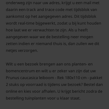
onderweg zijn naar uw adres, krijgt u een mail met
zomer is dus altijd mogelijk, met
daarin een track and trace code met tijdsblok van
aangroeigarantie!
aankomst op het aangegeven adres. Dit tijdsblok
wordt real-time bijgewerkt, zodat u bij kunt houden
Een keuzehulp voor het kopen van leibomen op
hoe laat we er verwachten te zijn. Als u heeft
Tuinplantenwinkel.nl vindt u
hier!
aangegeven waar we de bestelling neer mogen
zetten indien er niemand thuis is, dan zullen we dit
Voor snoei- en onderhoudstips voor de Lei-Laurier
netjes verzorgen.
klik hier!
Wilt u een bezoek brengen aan ons planten- en
bomencentrum en wilt u er zeker van zijn dat uw
Prunus caucasica leiboom - Rek 180x110 cm - pakket
2 stuks op voorraad is tijdens uw bezoek? Bestel dan
online en kies voor afhalen. U krijgt bericht zodra de
bestelling tuinplanten voor u klaar staat.