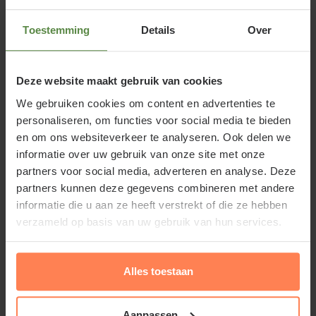
Te overbruggen afstand
360 cm
Toestemming
Details
Over
minimaal
Deze website maakt gebruik van cookies
Te overbruggen afstand
420 cm
We gebruiken cookies om content en advertenties te
personaliseren, om functies voor social media te bieden
maximaal
en om ons websiteverkeer te analyseren. Ook delen we
informatie over uw gebruik van onze site met onze
Maximale tussenruimte
60 cm
partners voor social media, adverteren en analyse. Deze
partners kunnen deze gegevens combineren met andere
Artikelcode
75R11-4120
informatie die u aan ze heeft verstrekt of die ze hebben
verzameld op basis van uw gebruik van hun services.
Lei-Prunus laurocerasus 'Caucasica'
Alles toestaan
of Lei-Laurier
Aanpassen