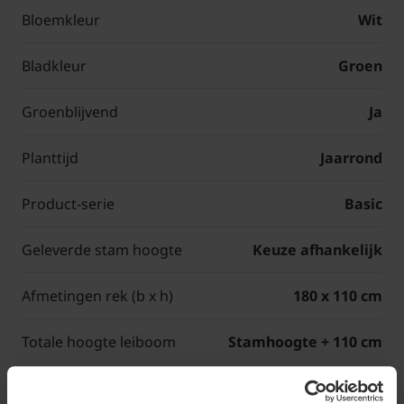
Bloemkleur
Wit
Bladkleur
Groen
Groenblijvend
Ja
Planttijd
Jaarrond
Product-serie
Basic
Geleverde stam hoogte
Keuze afhankelijk
Afmetingen rek (b x h)
180 x 110 cm
Totale hoogte leiboom
Stamhoogte + 110 cm
(Basic)