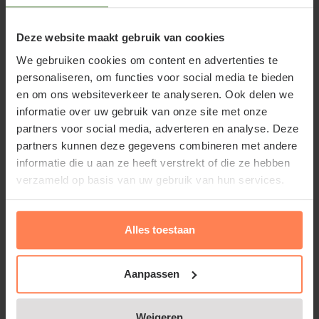
(Small)
Deze website maakt gebruik van cookies
Maximale tussenruimte
60 cm
We gebruiken cookies om content en advertenties te
personaliseren, om functies voor social media te bieden
Artikelcode
87-4671
en om ons websiteverkeer te analyseren. Ook delen we
informatie over uw gebruik van onze site met onze
partners voor social media, adverteren en analyse. Deze
partners kunnen deze gegevens combineren met andere
Lei-Prunus lusitanica 'Angustifolia' of
informatie die u aan ze heeft verstrekt of die ze hebben
verzameld op basis van uw gebruik van hun services.
Lei-Portugese laurier
Dit is de groenblijvende leiboom in onze Small-serie.
Alles toestaan
De Prunus lusitanica 'Angustifolia' is een fijnbladige
variant in de uitgebreide Laurier-familie. Hij groeit
Aanpassen
stukken minder hard en ruig dan de alom bekende
grootbladige Laurieren. Vandaar dat we deze soort
Weigeren