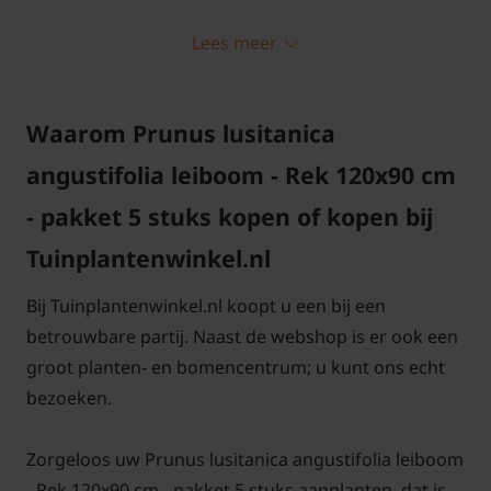
Standplaats Lei-Prunus lusitanica
Lees meer
'Angustifolia'
Waarom Prunus lusitanica
Plant de Lei-Prunus lusitanica 'Angustifolia' op een
zonnige of halfschaduwrijke plaats. Zorg dat de
angustifolia leiboom - Rek 120x90 cm
grond vochtig en goed doorlaatbaar is. Hoewel de
- pakket 5 stuks kopen of kopen bij
tuinplant winterhard is, raden we een beschutte
standplaats aan.
Tuinplantenwinkel.nl
Bij Tuinplantenwinkel.nl koopt u een bij een
betrouwbare partij. Naast de webshop is er ook een
groot planten- en bomencentrum; u kunt ons echt
Lei-Prunus lusitanica 'Angustifolia'
bezoeken.
snoeien en onderhouden
Zorgeloos uw Prunus lusitanica angustifolia leiboom
Het scheren van de Lei-Laurier kan het makkelijkst
- Rek 120x90 cm - pakket 5 stuks aanplanten, dat is