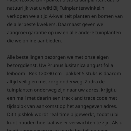
worden vergeleken met het knippen van een haag.
natuurlijk wat u wilt! Bij Tuinplantenwinkel.nl
Met een snoeischaar of heggenschaar knipt u langs
verkopen we altijd A-kwaliteit planten en bomen van
het scherm af. De Lei-Portugese laurier brengt u zo
de allerbeste kwekers. Daarnaast geven we
weer terug in model. Bij deze methode knipt u delen
aangroei garantie op uw en alle andere tuinplanten
van de zijscheuten af. In het vervolg zullen er vanaf
die we online aanbieden.
de zijscheuten nieuwe scheuten ontwikkelen. Het
resultaat is een scherm met steeds meer fijne
Alle bestellingen bezorgen we met onze eigen
vertakkingen en dus meer blad, een dichtere
bezorgdienst. Uw Prunus lusitanica angustifolia
leiboom dus.
leiboom - Rek 120x90 cm - pakket 5 stuks is daarom
altijd veilig en met zorg onderweg. Zodra de
tuinplanten onderweg zijn naar uw adres, krijgt u
een mail met daarin een track and trace code met
Het scheren van een leiboom kan het beste in de
tijdsblok van aankomst op het aangegeven adres.
maanden juni en juli, snoei bij voorkeur op een
Dit tijdsblok wordt real-time bijgewerkt, zodat u bij
bewolkte en koele dag. Dit voorkomt brandschade
kunt houden hoe laat we er verwachten te zijn. Als u
aan het blad. Met een snoeischaar kunt u gericht
heeft aangegeven waar we de bestelling neer