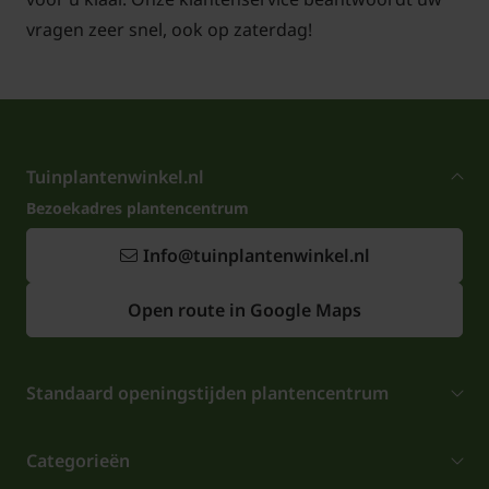
Voor snoei- en onderhoudstips voor de Lei-
vragen zeer snel, ook op zaterdag!
Portugese laurier
klik hier!
Tuinplantenwinkel.nl
Bezoekadres plantencentrum
Info@tuinplantenwinkel.nl
Open route in Google Maps
Standaard openingstijden plantencentrum
Categorieën