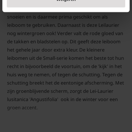
gekozen hebben om te gebruiken als leiboom in
onze Small-serie. De Portugese laurier laat zich goed
snoeien en is daarmee prima geschikt om als
leiboom te gebruiken. Daarnaast is deze Leilaurier
nog wintergroen ook! Verder valt de rode gloed van
de takken en bladstelen op. Dit geeft deze leiboom
het gehele jaar door extra kleur. De kleinere
leibomen uit de Small-serie komen het beste tot hun
recht in bijvoorbeeld de voortuin, om de 'kijk' in het
huis weg te nemen, of tegen de schutting. Tegen de
schutting breekt het de eentonige afscherming. Met
zijn groenblijvende scherm, zorgt de Lei-Laurier
lusitanica 'Angustifolia' ook in de winter voor een
groen accent.