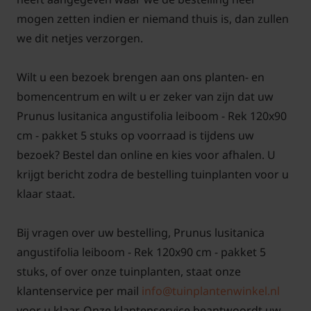
snoeien zodat er geen blad- en of vruchtschade
mogen zetten indien er niemand thuis is, dan zullen
optreedt.
we dit netjes verzorgen.
Wilt u een bezoek brengen aan ons planten- en
bomencentrum en wilt u er zeker van zijn dat uw
Bomen van tuinplantenwinkel.nl kunt u jaarrond
Prunus lusitanica angustifolia leiboom - Rek 120x90
planten. Dit kan omdat we al onze bomen in
cm - pakket 5 stuks op voorraad is tijdens uw
pot
leveren. Aanplanten in de herfst, winter, lente
bezoek? Bestel dan online en kies voor afhalen. U
én zomer is dus altijd mogelijk, met
krijgt bericht zodra de bestelling tuinplanten voor u
aangroeigarantie!
klaar staat.
Bij vragen over uw bestelling, Prunus lusitanica
angustifolia leiboom - Rek 120x90 cm - pakket 5
Een keuzehulp voor het kopen van leibomen op
stuks, of over onze tuinplanten, staat onze
Tuinplantenwinkel.nl vindt u
hier!
klantenservice per mail
info@tuinplantenwinkel.nl
voor u klaar. Onze klantenservice beantwoordt uw