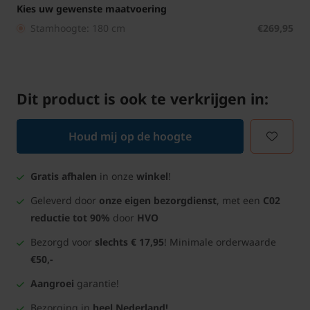
Kies uw gewenste maatvoering
Stamhoogte: 180 cm
€269,95
Dit product is ook te verkrijgen in:
Houd mij op de hoogte
Gratis afhalen
in onze
winkel
!
Geleverd door
onze eigen bezorgdienst
, met een
C02
reductie tot 90%
door
HVO
Bezorgd voor
slechts € 17,95
! Minimale orderwaarde
€50,-
Aangroei
garantie!
Bezorging in
heel Nederland!