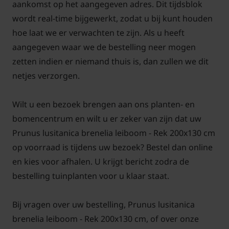
(tussen april en september) wat extra mest geven in
aankomst op het aangegeven adres. Dit tijdsblok
de vorm van een organische mestkorrel. Dit kunt u
wordt real-time bijgewerkt, zodat u bij kunt houden
doen met een koemest of bijvoorbeeld Culterra.
hoe laat we er verwachten te zijn. Als u heeft
aangegeven waar we de bestelling neer mogen
zetten indien er niemand thuis is, dan zullen we dit
netjes verzorgen.
Bomen van tuinplantenwinkel.nl kunt u jaarrond
planten. Dit kan omdat we al onze bomen in pot
Wilt u een bezoek brengen aan ons planten- en
leveren. Aanplanten in de herfst, winter, lente én
bomencentrum en wilt u er zeker van zijn dat uw
zomer is dus altijd mogelijk, met
Prunus lusitanica brenelia leiboom - Rek 200x130 cm
aangroeigarantie!
op voorraad is tijdens uw bezoek? Bestel dan online
en kies voor afhalen. U krijgt bericht zodra de
Een keuzehulp voor het kopen van leibomen op
bestelling tuinplanten voor u klaar staat.
Tuinplantenwinkel.nl vindt u
hier!
Bij vragen over uw bestelling, Prunus lusitanica
Voor snoei- en onderhoudstips voor de Lei-
brenelia leiboom - Rek 200x130 cm, of over onze