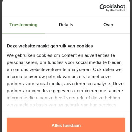
Standplaats Lei-laurier l. 'Brenelia'
Toestemming
Details
Over
De Portugese laurier staat het liefst in de zon of
Deze website maakt gebruik van cookies
halfschaduw in een humusrijke bodem en stelt
Lees meer
weinig eisen aan de grondsoort. Teveel kalk in de
We gebruiken cookies om content en advertenties te
personaliseren, om functies voor social media te bieden
bodem verdraagt deze tuinplant slecht. Op
en om ons websiteverkeer te analyseren. Ook delen we
kleigrond kunt u beter kiezen voor een van onze
Waarom Prunus lusitanica brenelia
informatie over uw gebruik van onze site met onze
andere leiboomsoorten.
partners voor social media, adverteren en analyse. Deze
leiboom - Rek 200x130 cm kopen of
partners kunnen deze gegevens combineren met andere
kopen bij Tuinplantenwinkel.nl
informatie die u aan ze heeft verstrekt of die ze hebben
verzameld op basis van uw gebruik van hun services.
Bij Tuinplantenwinkel.nl koopt u een bij een
Lei-laurier l. 'Brenelia' snoeien en
betrouwbare partij. Naast de webshop is er ook een
onderhouden
Alles toestaan
groot planten- en bomencentrum; u kunt ons echt