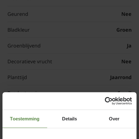
Geurend
Nee
Bladkleur
Groen
Groenblijvend
Ja
Decoratieve vrucht
Nee
Planttijd
Jaarrond
Product-serie
Small
Geleverde stam hoogte
Keuze afhankelijk
Toestemming
Details
Over
Afmetingen rek (b x h)
120 x 90 cm