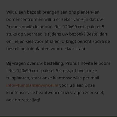
Een keuzehulp voor het kopen van leibomen op
Tuinplantenwinkel.nl vindt u
hier!
Wilt u een bezoek brengen aan ons planten- en
bomencentrum en wilt u er zeker van zijn dat uw
Voor snoei- en onderhoudstips voor de Lei-Laurier
Prunus novita leiboom - Rek 120x90 cm - pakket 5
'Novita'
klik hier!
stuks op voorraad is tijdens uw bezoek? Bestel dan
online en kies voor afhalen. U krijgt bericht zodra de
bestelling tuinplanten voor u klaar staat.
Bij vragen over uw bestelling, Prunus novita leiboom
- Rek 120x90 cm - pakket 5 stuks, of over onze
tuinplanten, staat onze klantenservice per mail
info@tuinplantenwinkel.nl
voor u klaar. Onze
klantenservice beantwoordt uw vragen zeer snel,
ook op zaterdag!