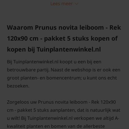
Lees meer
te nemen. En zoals gezegd is deze boom jaarrond
groen. U kunt de bomen als losse schermen
aanplanten of meerdere bomen aan elkaar
Waarom Prunus novita leiboom - Rek
koppelen zodat u een groter scherm krijgt, om de
120x90 cm - pakket 5 stuks kopen of
bomen te koppelen zitten er in dit pakket alle
benodigdheden om de bomen te planten en aan
kopen bij Tuinplantenwinkel.nl
elkaar te koppelen.
Bij Tuinplantenwinkel.nl koopt u een bij een
betrouwbare partij. Naast de webshop is er ook een
groot planten- en bomencentrum; u kunt ons echt
bezoeken.
Lei-Laurier 'Novita' snoeien en
onderhouden
Zorgeloos uw Prunus novita leiboom - Rek 120x90
cm - pakket 5 stuks aanplanten, dat is natuurlijk wat
Het snoeien van een Lei-Laurier kan het beste in de
u wilt! Bij Tuinplantenwinkel.nl verkopen we altijd A-
maanden juni en juli. Snoei bij voorkeur op een
kwaliteit planten en bomen van de allerbeste