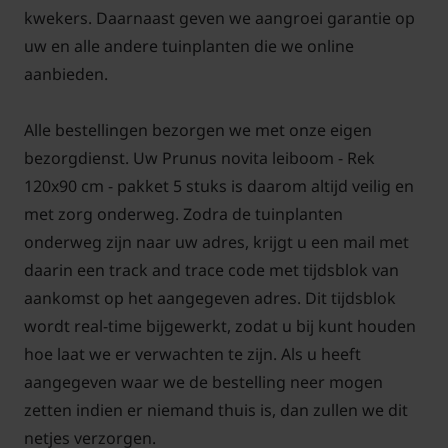
bewolkte en koele dag. Dit voorkomt brandschade
kwekers. Daarnaast geven we aangroei garantie op
aan het blad. Met een snoeischaar kunt u gericht
uw en alle andere tuinplanten die we online
snoeien zodat er geen bladschade optreedt. We
aanbieden.
bevelen dit vooral aan bij de tuinplanten met een
groot blad omdat dit daar vaak goed zichtbaar is.
Alle bestellingen bezorgen we met onze eigen
bezorgdienst. Uw Prunus novita leiboom - Rek
120x90 cm - pakket 5 stuks is daarom altijd veilig en
met zorg onderweg. Zodra de tuinplanten
Bomen van tuinplantenwinkel.nl kunt u jaarrond
onderweg zijn naar uw adres, krijgt u een mail met
planten. Dit kan omdat we al onze bomen in pot
daarin een track and trace code met tijdsblok van
leveren. Aanplanten in de herfst, winter, lente én
aankomst op het aangegeven adres. Dit tijdsblok
zomer is dus altijd mogelijk, met
wordt real-time bijgewerkt, zodat u bij kunt houden
aangroeigarantie!
hoe laat we er verwachten te zijn. Als u heeft
aangegeven waar we de bestelling neer mogen
zetten indien er niemand thuis is, dan zullen we dit
netjes verzorgen.