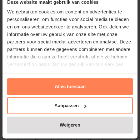
Totale hoogte leiboom
Stamhoogte + 90 cm
Deze website maakt gebruik van cookies
We gebruiken cookies om content en advertenties te
(Small)
personaliseren, om functies voor social media te bieden
en om ons websiteverkeer te analyseren. Ook delen we
Artikelcode
53-4661
informatie over uw gebruik van onze site met onze
partners voor social media, adverteren en analyse. Deze
partners kunnen deze gegevens combineren met andere
informatie die u aan ze heeft verstrekt of die ze hebben
Lei-Laurier 'Novita' of Prunus
verzameld op basis van uw gebruik van hun services.
laurocerasus 'Novita'
Alles toestaan
De Lei-laurier 'Novita' is een groenblijvende leiboom;
deze variant in de small-serie heeft een wat lagere
stamhoogte. In het voorjaar bloeit Prunus
Aanpassen
laurocerasus 'Novita' met witte, kaarsachtige
bloemen. Het hele jaar door verkrijg je met deze
Weigeren
leiboom een dicht scherm. Plaats de leiboom op een