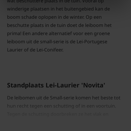
wat beschuttere plaats in de tuin. Vooral op
winderige plaatsen in het buitengebied kan de
boom schade oplopen in de winter. Op een
beschutte plaats in de tuin doet de leiboom het
prima! Een andere alternatief voor een groene
leiboom uit de small-serie is de Lei-Portugese
Laurier of de Lei-Conifeer.
Standplaats Lei-Laurier 'Novita'
De leibomen uit de Small-serie komen het beste tot
hun recht tegen een schutting of in een voortuin.
Tegen de schutting doorbreken ze het vlak en
fleuren de schutting helemaal op. in de voortuin
kunt u de bomen gebruiken om de inkijk in huis weg