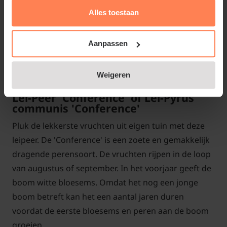
maximaal
Alles toestaan
Maximale tussenruimte
60 cm
Aanpassen
Artikelcode
77R13-5071
Weigeren
Lei-Peer 'Conference' of Lei-Pyrus
communis 'Conference'
Pluk de lekkerste vruchten uit eigen tuin met deze
leipeer. De 'Conference' is een zoete en gemakkelijk
dragende perensoort. De vruchten rijpen in de loop
van augustus of september. In het voorjaar geeft de
boom witte bloesems. Omdat het nog een jonge
boom betreft kan het een aantal jaren duren
voordat de eerste bloesems en peren aan de boom
groeien.