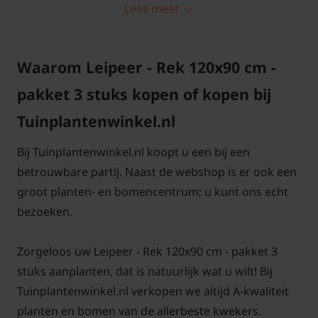
hoogte
Lees meer
potmaat
diameter
leiboom
Stamhoogte
Waarom Leipeer - Rek 120x90 cm -
140-150 cm.
Ø 26 cm
50/60 cm.
pakket 3 stuks kopen of kopen bij
Stamhoogte
Tuinplantenwinkel.nl
190-210 cm.
Ø 28 cm
100/120 cm.
Bij Tuinplantenwinkel.nl koopt u een bij een
betrouwbare partij. Naast de webshop is er ook een
groot planten- en bomencentrum; u kunt ons echt
bezoeken.
De kleinere leibomen uit de Small-serie komen het
Zorgeloos uw Leipeer - Rek 120x90 cm - pakket 3
beste tot hun recht in bijvoorbeeld de voortuin, om
stuks aanplanten, dat is natuurlijk wat u wilt! Bij
de 'kijk' in het huis weg te nemen, of tegen de
Tuinplantenwinkel.nl verkopen we altijd A-kwaliteit
schutting. Deze Lei-Peer blijft enigszins open van
planten en bomen van de allerbeste kwekers.
structuur. De vertakkingen zorgen er in de winter