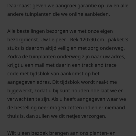
Daarnaast geven we aangroei garantie op uw en alle
voor, dat het vrije zicht enigszins wordt gebroken.
andere tuinplanten die we online aanbieden.
Alle bestellingen bezorgen we met onze eigen
Lei-Pyrus communis 'Conference'
bezorgdienst. Uw Leipeer - Rek 120x90 cm - pakket 3
snoeien en onderhouden
stuks is daarom altijd veilig en met zorg onderweg.
Zodra de tuinplanten onderweg zijn naar uw adres,
Bind in de eerste jaren onvolledig gevulde etages
krijgt u een mail met daarin een track and trace
verder vol. Wacht hiermee tot de loop van de zomer
code met tijdsblok van aankomst op het
en kies dan de meest geschikte takken. In de zomer
aangegeven adres. Dit tijdsblok wordt real-time
zijn de takken beter te buigen en kunt u ze
bijgewerkt, zodat u bij kunt houden hoe laat we er
aanbinden. Snoei het overige hout terug tot een
verwachten te zijn. Als u heeft aangegeven waar we
paar knoppen.
de bestelling neer mogen zetten indien er niemand
thuis is, dan zullen we dit netjes verzorgen.
Wilt u een bezoek brengen aan ons planten- en
Bomen van tuinplantenwinkel.nl kunt u jaarrond