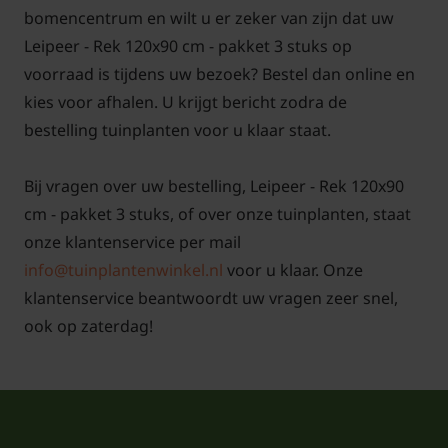
bomencentrum en wilt u er zeker van zijn dat uw
planten. Dit kan omdat we al onze bomen in pot
Leipeer - Rek 120x90 cm - pakket 3 stuks op
leveren. Aanplanten in de herfst, winter, lente én
voorraad is tijdens uw bezoek? Bestel dan online en
zomer is dus altijd mogelijk, met
kies voor afhalen. U krijgt bericht zodra de
aangroeigarantie!
bestelling tuinplanten voor u klaar staat.
Bij vragen over uw bestelling, Leipeer - Rek 120x90
cm - pakket 3 stuks, of over onze tuinplanten, staat
Een keuzehulp voor het kopen van leibomen op
onze klantenservice per mail
Tuinplantenwinkel.nl vindt u
hier!
info@tuinplantenwinkel.nl
voor u klaar. Onze
klantenservice beantwoordt uw vragen zeer snel,
Voor snoei- en onderhoudstips voor de Lei-Peer
ook op zaterdag!
klik hier!