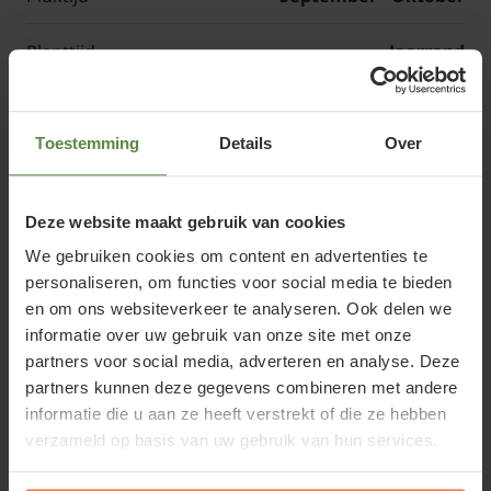
Planttijd
Jaarrond
Product-serie
Small
Toestemming
Details
Over
Geleverde stam hoogte
Keuze afhankelijk
Totale hoogte leiboom
Stamhoogte + 90 cm
Deze website maakt gebruik van cookies
We gebruiken cookies om content en advertenties te
(Small)
personaliseren, om functies voor social media te bieden
en om ons websiteverkeer te analyseren. Ook delen we
Te overbruggen afstand
360 cm
informatie over uw gebruik van onze site met onze
partners voor social media, adverteren en analyse. Deze
minimaal
partners kunnen deze gegevens combineren met andere
informatie die u aan ze heeft verstrekt of die ze hebben
Te overbruggen afstand
480 cm
verzameld op basis van uw gebruik van hun services.