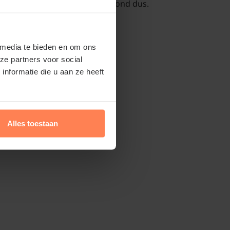
jn. Geen harde lagen in de grond dus.
k voor iedere leiboom.
 media te bieden en om ons
eien en onderhouden
ze partners voor social
nformatie die u aan ze heeft
een stevige snoei in de winter. Het hout is
Lees meer
ebruik scherp gereedschap. Knip of zaag
 de horizontale hoofdtakken. Zo ontstaan
 en karakteristieke knotten. In de zomer
Alles toestaan
n door te lange takken in te korten.
winkel.nl kunt u jaarrond planten. Dit
 bomen in pot leveren. Aanplanten in de
én zomer is dus altijd mogelijk, met