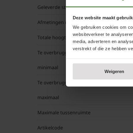
Geleverde stam hoogte
Deze website maakt gebruik
Afmetingen rek (b x h)
We gebruiken cookies om cont
websiteverkeer te analyseren
Totale hoogte leiboom
Stamhoo
media, adverteren en analys
verstrekt of die ze hebben v
Te overbruggen afstand
minimaal
Weigeren
Te overbruggen afstand
maximaal
Maximale tussenruimte
Artikelcode