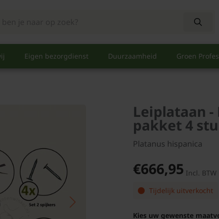
ij
Eigen bezorgdienst
Duurzaamheid
Groen Profes
Leiplataan -
pakket 4 st
Platanus hispanica
€666,95
Incl. BTW
Tijdelijk uitverkocht
Kies uw gewenste maatv