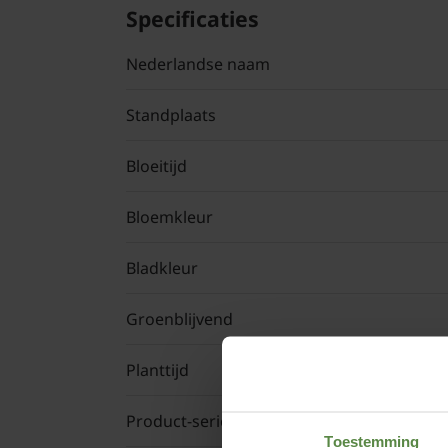
Specificaties
Nederlandse naam
Standplaats
Bloeitijd
Bloemkleur
Bladkleur
Groenblijvend
Planttijd
Product-serie
Toestemming