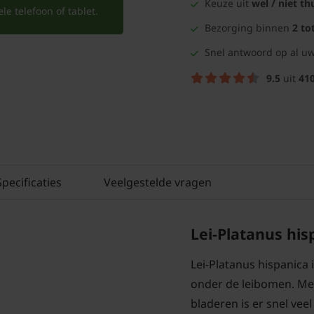
Keuze uit
wel / niet th
e telefoon of tablet.
Bezorging binnen
2 to
Snel antwoord op al uw
9.5
uit
41
Specificaties
Veelgestelde vragen
Lei-Platanus his
Lei-Platanus hispanica 
onder de leibomen. Met
bladeren is er snel vee