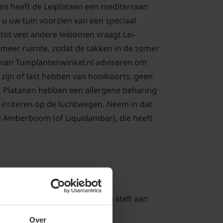
en heeft de Leiplataan een mediterraan
 u uw tuin voorzien van een speciaal
g tot veel andere leibomen vraagt Lei-
s meer ruimte, zodat de takken in de zomer
 van Tuinplantenwinkel.nl adviseren om
zijn of last hebben van hooikoorts, geen
n. Platanen hebben een allergene beharing
 irriteren op de luchtwegen. Neem in dat
e Amberboom (of Liquidambar), die heeft
Plataan
gezonde boom, die amper eisen stelt aan
ige eis is dat de bodem goed
Over