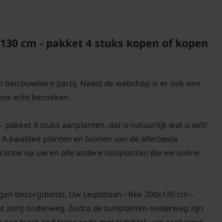
Een keuzehulp voor h
Tuinplantenwinkel.nl 
130 cm - pakket 4 stuks kopen of kopen
Voor snoei- en onderh
en betrouwbare partij. Naast de webshop is er ook een
ons echt bezoeken.
pakket 4 stuks aanplanten, dat is natuurlijk wat u wilt!
d A-kwaliteit planten en bomen van de allerbeste
antie op uw en alle andere tuinplanten die we online
gen bezorgdienst. Uw Leiplataan - Rek 200x130 cm -
 met zorg onderweg. Zodra de tuinplanten onderweg zijn