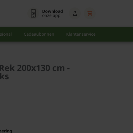
Download
onze app
sional
Cadeaubonnen
Klantenservice
 Rek 200x130 cm -
uks
oering