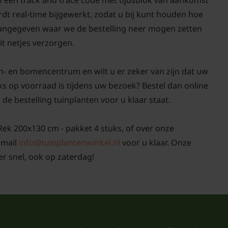
in een track and trace code met tijdsblok van aankomst
rdt real-time bijgewerkt, zodat u bij kunt houden hoe
t aangegeven waar we de bestelling neer mogen zetten
it netjes verzorgen.
n- en bomencentrum en wilt u er zeker van zijn dat uw
ks op voorraad is tijdens uw bezoek? Bestel dan online
 de bestelling tuinplanten voor u klaar staat.
 Rek 200x130 cm - pakket 4 stuks, of over onze
 mail
info@tuinplantenwinkel.nl
voor u klaar. Onze
r snel, ook op zaterdag!