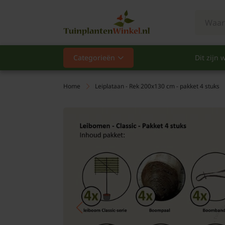
Categorieën
Dit zijn w
Categorieën
Populair
Home
Leiplataan - Rek 200x130 cm - pakket 4 stuks
Vaste planten
Heesters
Hagen
Klimplanten
Fruit