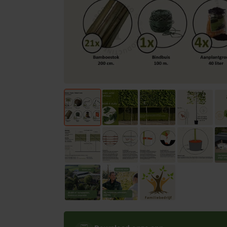
Bomen
Leibomen
Bloembollen
Tuinbenodigdheden
Kamerplanten
Bloempotten