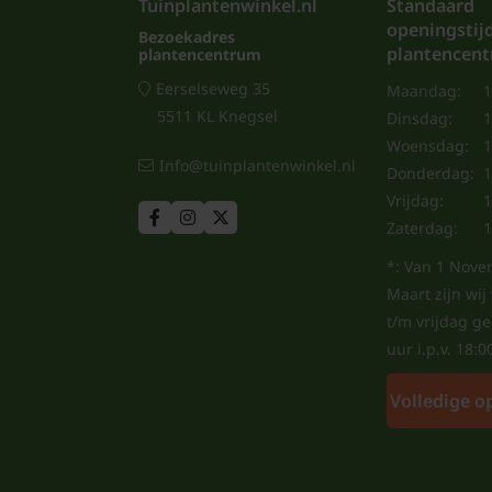
Tuinplantenwinkel.nl
Standaard
openingstij
Bezoekadres
plantencen
plantencentrum
Eerselseweg 35
Maandag:
1
5511 KL Knegsel
Dinsdag:
1
Woensdag:
1
Info@tuinplantenwinkel.nl
Donderdag:
1
Vrijdag:
1
Zaterdag:
1
*: Van 1 Nove
Maart zijn wi
t/m vrijdag g
uur i.p.v. 18:0
Volledige o