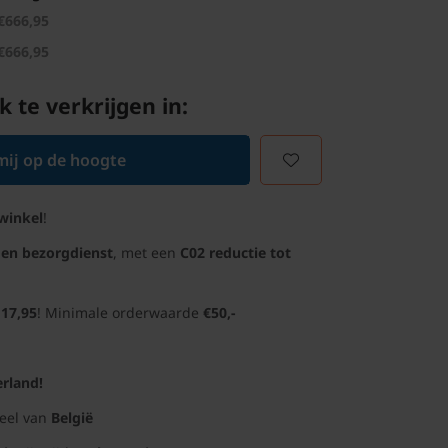
€666,95
€666,95
k te verkrijgen in:
ij op de hoogte
winkel
!
gen bezorgdienst
, met een
C02 reductie tot
 17,95
! Minimale orderwaarde
€50,-
rland!
deel van
België