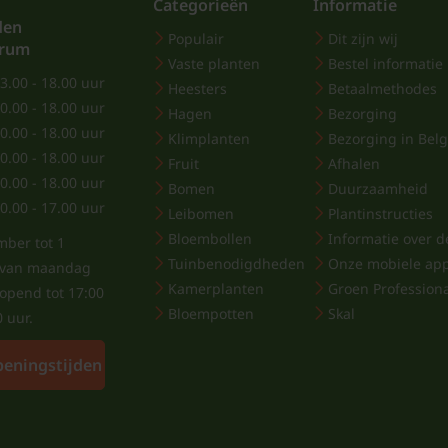
Categorieën
Informatie
den
Populair
Dit zijn wij
trum
Vaste planten
Bestel informatie
3.00 - 18.00 uur
Heesters
Betaalmethodes
0.00 - 18.00 uur
Hagen
Bezorging
0.00 - 18.00 uur
Klimplanten
Bezorging in Belg
0.00 - 18.00 uur
Fruit
Afhalen
0.00 - 18.00 uur
Bomen
Duurzaamheid
0.00 - 17.00 uur
Leibomen
Plantinstructies
Bloembollen
Informatie over de
mber tot 1
Tuinbenodigdheden
Onze mobiele ap
j van maandag
Kamerplanten
Groen Profession
eopend tot 17:00
Bloempotten
Skal
0 uur.
peningstijden