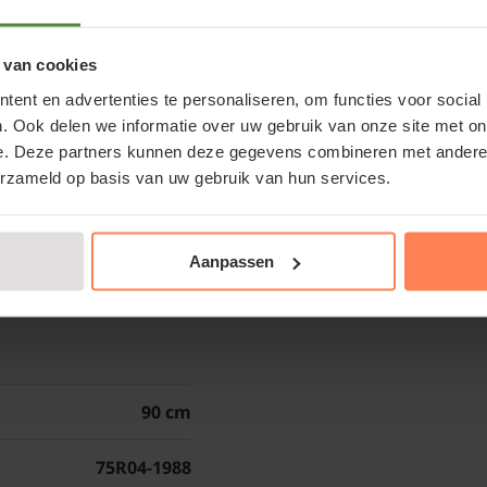
doorwortelbaar moet zi
Keuze afhankelijk
Maar dat geldt eigenlij
 van cookies
200 x 130 cm
ent en advertenties te personaliseren, om functies voor social
Lei-Plataan sno
. Ook delen we informatie over uw gebruik van onze site met on
gte + 130 cm (Classic)
e. Deze partners kunnen deze gegevens combineren met andere i
Lei-Platanen verlangen 
erzameld op basis van uw gebruik van hun services.
behoorlijk hard, dus g
800 cm
de takken terug tot op
er op termijn de mooie
Aanpassen
ook een snoei toepasse
1070 cm
Bomen van tuinplanten
kan omdat we al onze
herfst, winter, lente 
90 cm
aangroeigarantie!
75R04-1988