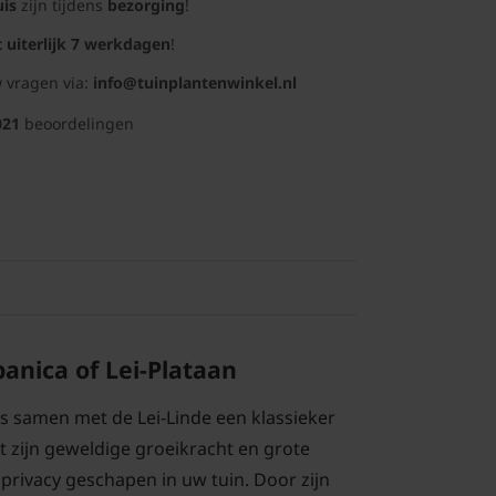
uis
zijn tijdens
bezorging
!
t uiterlijk 7 werkdagen
!
 vragen via:
info@tuinplantenwinkel.nl
021
beoordelingen
panica of Lei-Plataan
is samen met de Lei-Linde een klassieker
 zijn geweldige groeikracht en grote
l privacy geschapen in uw tuin. Door zijn