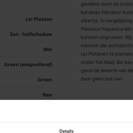
gevlekte stam en knott
karakter, hierdoor kunt
Lei Plataan
sfeertje. In vergelijkin
Platanus hispanica iet
Zon - halfschaduw
kunnen uitgroeien. Wij
mensen die astmatisch 
Mei
Lei-Platanen te plante
onder het blad, die kan
Groen (onopvallend)
geval de leivorm van d
daar geen last van.
Groen
Nee
Standplaats Lei-
Jaarrond
De Lei-Plataan is een 
Classic
zijn standplaats. De en
Details