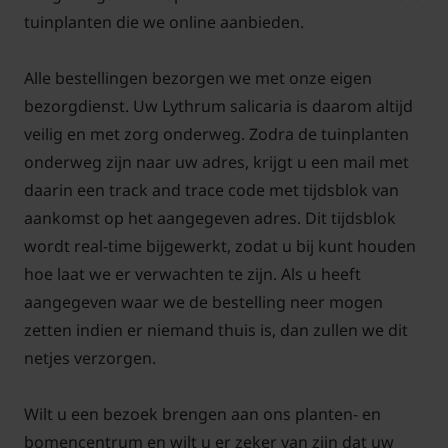
andere vaste planten
tuinplanten die we online aanbieden.
Als u bij
Tuinplantenwinkel.nl
deze oeverplant koopt,
dan wordt deze altijd in pot geleverd. Dit betekent
Alle bestellingen bezorgen we met onze eigen
dat de Grote Kattenstaart al een goed wortelgestel
bezorgdienst. Uw Lythrum salicaria is daarom altijd
ontwikkeld heeft en het beste aangeplant kan
veilig en met zorg onderweg. Zodra de tuinplanten
worden in het voorjaar en in de zomermaanden. Let
onderweg zijn naar uw adres, krijgt u een mail met
er dan wel op dat de planten bij warme en droge
daarin een track and trace code met tijdsblok van
periodes voldoende extra water krijgen. De wortels
aankomst op het aangegeven adres. Dit tijdsblok
van de Grote Kattenstaart zijn dan nog niet
wordt real-time bijgewerkt, zodat u bij kunt houden
voldoende ontwikkeld om voldoende vocht uit de
hoe laat we er verwachten te zijn. Als u heeft
bodem te zuigen.
aangegeven waar we de bestelling neer mogen
zetten indien er niemand thuis is, dan zullen we dit
netjes verzorgen.
Wilt u een bezoek brengen aan ons planten- en
Veelgestelde vragen over Lythrum
bomencentrum en wilt u er zeker van zijn dat uw