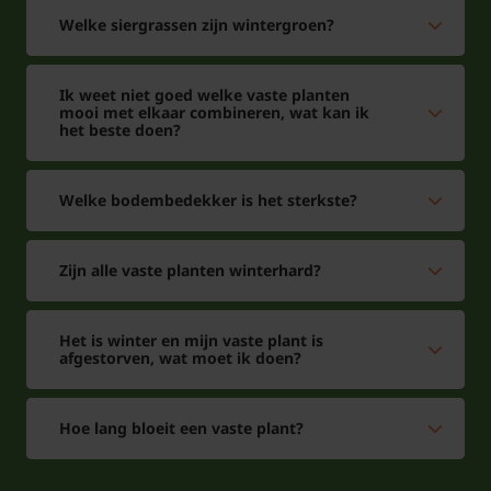
Welke siergrassen zijn wintergroen?
Hoe lang bloeit Kattenstaart?
Lythrum salicaria heeft een lange bloeiperiode:
Ik weet niet goed welke vaste planten
afhankelijk van het weer kunt u van de bloem
mooi met elkaar combineren, wat kan ik
het beste doen?
genieten van april tot september.
Is Grote kattenstaart meerjarig?
Welke bodembedekker is het sterkste?
Jazeker,
vaste planten
komen elk voorjaar weer
opnieuw boven de grond.
Zijn alle vaste planten winterhard?
Waar vind je de Grote kattenstaart?
Het is winter en mijn vaste plant is
afgestorven, wat moet ik doen?
Het zijn zeer sterke oeverplanten die in het moeras
of oevergedeelte van de vijver groeien. Ook op natte
of vochtige grond doet deze vaste plant het goed.
Hoe lang bloeit een vaste plant?