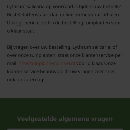
salicaria:
Lythrum salicaria op voorraad is tijdens uw bezoek?
Is Lythrum vaste plant?
Bestel Kattenstaart dan online en kies voor afhalen.
U krijgt bericht zodra de bestelling tuinplanten voor
Lythrum salicaria is inderdaad een vaste plant. Dat
u klaar staat.
betekent dat het een meerjarige, kruidachtige plant
is die meestal in het najaar bovengronds afsterft. Elk
Bij vragen over uw bestelling, Lythrum salicaria, of
jaar vormen ze boven de grond opnieuw stengels,
over onze tuinplanten, staat onze klantenservice per
bladeren en bloemen.
mail
info@tuinplantenwinkel.nl
voor u klaar. Onze
klantenservice beantwoordt uw vragen zeer snel,
Is Grote kattenstaart winterhard?
ook op zaterdag!
Deze mooie
oeverplant
is goed winterhard maar
niet wintergroen.
Hoe hoog wordt Lythrum?
Afhankelijk van de standplaats wordt de Grote
Veelgestelde algemene vragen
kattenstaart ca. 60 - 100 cm hoog.