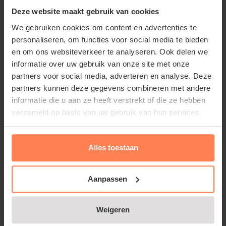
kattenstaart (ook wel Grote Pimpernel) in de border
Deze website maakt gebruik van cookies
aangeplant waar hij prima combineert met heesters,
We gebruiken cookies om content en advertenties te
struiken en vaste planten. De Lythrum salicaria
personaliseren, om functies voor social media te bieden
verliest in het najaar zijn blad maar is goed
en om ons websiteverkeer te analyseren. Ook delen we
winterhard.
informatie over uw gebruik van onze site met onze
partners voor social media, adverteren en analyse. Deze
Zoekt u een rijkbloeiende tuinvariant? Bekijk dan
partners kunnen deze gegevens combineren met andere
informatie die u aan ze heeft verstrekt of die ze hebben
ook
Lythrum salicaria ‘Robert’
, een veredelde
verzameld op basis van uw gebruik van hun services.
selectie die bekendstaat om zijn extra uitbundige
bloei en compacte groei in de tuin.
Alles toestaan
Standplaats Lythrum salicaria in de
Aanpassen
volle grond of vochtige grond
Lythrum salicaria staat in de volle grond bij voorkeur
Weigeren
in de zon of halfschaduw in een voedzame, vochtige
Lees meer