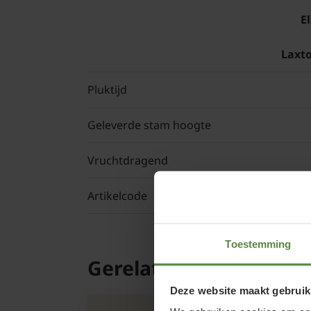
E
Laxt
Pluktijd
Geleverde stam hoogte
Vruchtdragend
Artikelcode
Toestemming
Gerelateerde product
Deze website maakt gebruik