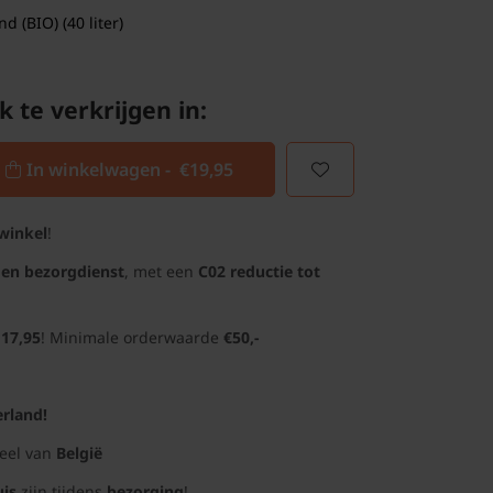
 (BIO) (40 liter)
k te verkrijgen in:
In winkelwagen -
€19,95
winkel
!
gen bezorgdienst
, met een
C02 reductie tot
 17,95
! Minimale orderwaarde
€50,-
rland!
deel van
België
uis
zijn tijdens
bezorging
!