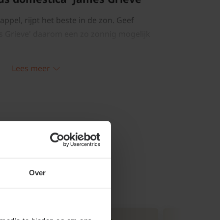
 appel, rijpt het beste in de zon. Geef
s Grieve' daarom een zo zonnig mogelijk
Lees meer
 'James Grieve' snoeien en
 kan het beste in de winter gebeuren.
 een open boom met een aantal
Over
t de zijtakken komen. Snoei elk jaar in de
 scheuten van Handappel 'James Grieve'
een dikkere, houtige tak. De korte takjes
ven worden dikker. Hieraan vormen zich in