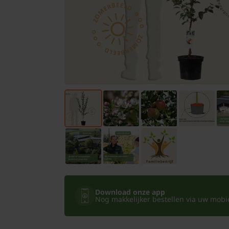
Bomen
Leibomen
Bloembollen
Tuinbenodigdheden
Kamerplanten
Bloempotten
Download onze app
Nog makkelijker bestellen via uw mobiel