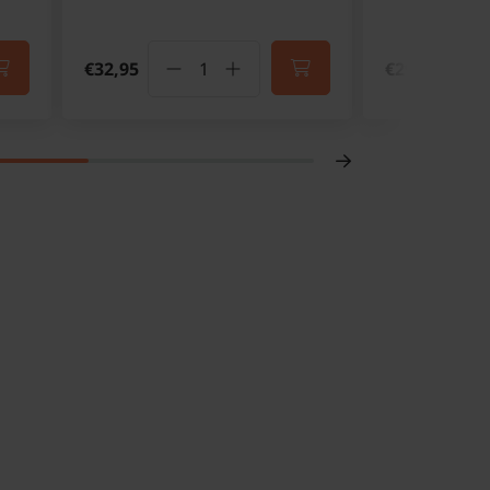
€32,95
€29,95