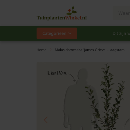
Categorieën
Dit zijn w
Categorieën
Populair
Home
Malus domestica 'James Grieve' - laagstam
Vaste planten
Heesters
Hagen
Klimplanten
Fruit