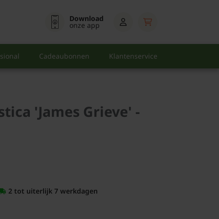
Download
onze app
sional
Cadeaubonnen
Klantenservice
ica 'James Grieve' -
2 tot uiterlijk 7 werkdagen