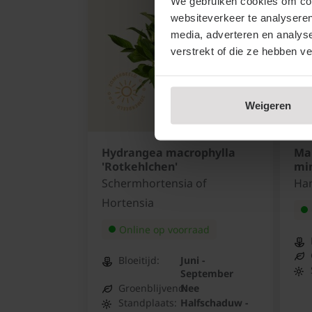
We gebruiken cookies om cont
websiteverkeer te analyseren
media, adverteren en analys
verstrekt of die ze hebben v
Weigeren
Hydrangea macrophylla
Mal
'Rotkehlchen'
mi
Schermhortensia of
Ha
Hortensia
Online op voorraad
Bloeitijd:
Juni -
September
Groenblijvend:
Nee
Standplaats:
Halfschaduw -