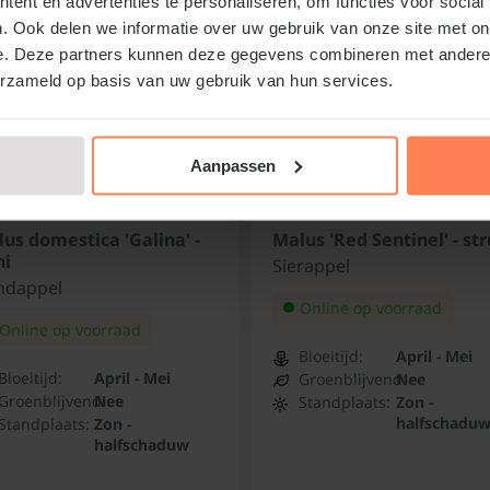
ent en advertenties te personaliseren, om functies voor social
de loop van de jaren d
. Ook delen we informatie over uw gebruik van onze site met on
vruchten.
e. Deze partners kunnen deze gegevens combineren met andere i
erzameld op basis van uw gebruik van hun services.
Aanpassen
Bomen van tuinplanten
kan omdat we al onze
us domestica 'Galina' -
Malus 'Red Sentinel' - str
herfst, winter, lente 
ni
Sierappel
aangroeigarantie!
ndappel
Online op voorraad
Online op voorraad
Bloeitijd:
April - Mei
Bloeitijd:
April - Mei
Groenblijvend:
Nee
Groenblijvend:
Nee
Standplaats:
Zon -
halfschadu
Standplaats:
Zon -
halfschaduw