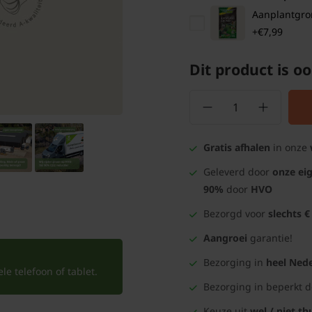
Aanplantgrond
+€7,99
Dit product is oo
Gratis afhalen
in onze
Geleverd door
onze ei
90%
door
HVO
Bezorgd voor
slechts €
Aangroei
garantie!
Bezorging in
heel Nede
e telefoon of tablet.
Bezorging in beperkt 
Keuze uit
wel / niet th