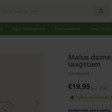
ij
Eigen bezorgdienst
Duurzaamheid
Groen Profes
Malus domest
laagstam
Handappel
€19,95
Incl. BTW
Online op voorraad
Aanbevolen extra opties: