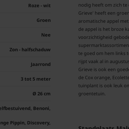
nodig heeft om zich te
Roze - wit
Grieve' heeft een groen
Groen
aromatische appel met
de appel is het broze k
Nee
voorzichtigheid gebode
supermarktassortimen
Zon - halfschaduw
te goed om hem links t
rijpt vaak al in august
Jaarrond
Grieve is ook een goed
de Cox orange, Ecolette
3 tot 5 meter
tuinplant is ook leuk om
Ø 26 cm
groentetuin.
elfbestuivend, Benoni,
nge Pippin, Discovery,
Standplaats Mal