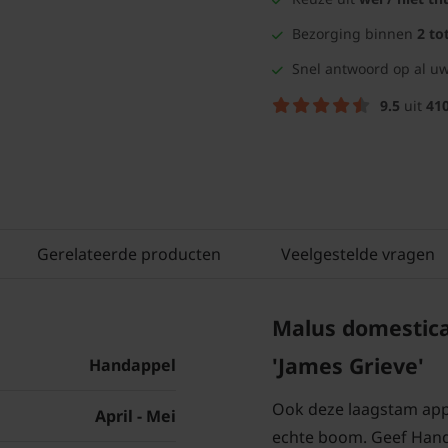
Bezorging binnen
2 to
Snel antwoord op al uw
9.5
uit
41
Gerelateerde producten
Veelgestelde vragen
Malus domestica
'James Grieve'
Handappel
Ook deze laagstam appe
April - Mei
echte boom. Geef Handa