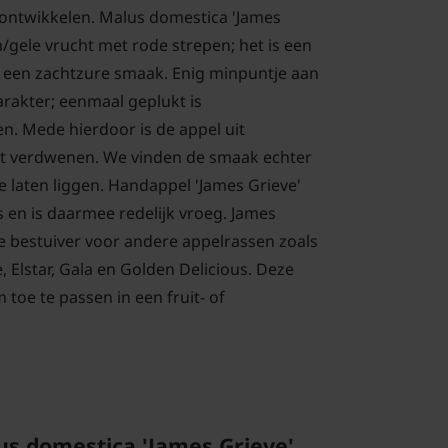
 ontwikkelen. Malus domestica 'James
/gele vrucht met rode strepen; het is een
 een zachtzure smaak. Enig minpuntje aan
arakter; eenmaal geplukt is
n. Mede hierdoor is de appel uit
t verdwenen. We vinden de smaak echter
e laten liggen. Handappel 'James Grieve'
us en is daarmee redelijk vroeg. James
e bestuiver voor andere appelrassen zoals
, Elstar, Gala en Golden Delicious. Deze
 toe te passen in een fruit- of
us domestica 'James Grieve'