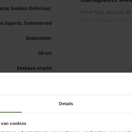
lstar, Golden Delicious,
Al het fruit, dus ook de
Malus domestica 'Jame
on Superb, Summerred
plekje in uw tuin.
September
50 cm
Malus domestica
Eetbare vrucht
onderhouden
62R08-1466
Snoeien van fruitbomen
Zorg uiteindelijk voor
Details
hoofdtakken, vanwaarui
en
winter de lange, dunne
weg tot op 10 cm vanaf 
 van cookies
van 10 cm die overblij