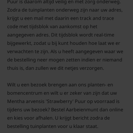
Puur is daarom altijd veilig en met zorg onderweg.
Mentha arvensis 'Strawberry' Puur is een
Zodra de tuinplanten onderweg zijn naar uw adres,
bladverliezende kruidenplant. Deze Aardbeienmunt
krijgt u een mail met daarin een track and trace
bloeit van juni t/m september met lichtpaarse
code met tijdsblok van aankomst op het
bloemen, wordt uiteindelijk ongeveer 50 cm hoog en
aangegeven adres. Dit tijdsblok wordt real-time
staat bij voorkeur in de zon - halfschaduw.
bijgewerkt, zodat u bij kunt houden hoe laat we er
verwachten te zijn. Als u heeft aangegeven waar we
de bestelling neer mogen zetten indien er niemand
thuis is, dan zullen we dit netjes verzorgen.
Tuinplantenwinkel.nl is voor de verkoop van deze
biologisch geteelde kruidenplanten
Wilt u een bezoek brengen aan ons planten- en
gecertificeerd door SKAL onder SKAL-nummer
bomencentrum en wilt u er zeker van zijn dat uw
110920:
Mentha arvensis 'Strawberry' Puur op voorraad is
tijdens uw bezoek? Bestel Aarbeienmunt dan online
en kies voor afhalen. U krijgt bericht zodra de
bestelling tuinplanten voor u klaar staat.