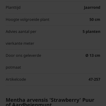
Planttijd
Jaarrond
Hoogte volgroeide plant
50 cm
Advies aantal per
5 planten
vierkante meter
Door ons geleverde
Ø 13 cm
potmaat
Artikelcode
47-257
Mentha arvensis 'Strawberry' Puur
of Aardbeienmunt