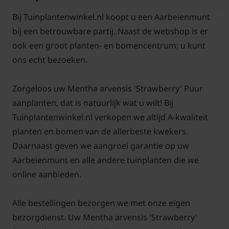
Desserts, fruitsalades, ijs, kruideninfusies (thee),
zomerdranken, sausjes.De bloemen zijn mooi als
Bij Tuinplantenwinkel.nl koopt u een Aarbeienmunt
garnering bij salades, infusie en desserts.
bij een betrouwbare partij. Naast de webshop is er
De aardbeienmunt geeft een geur van 'Fruitella-
ook een groot planten- en bomencentrum; u kunt
aardbeien snoepjes'. Een fijne assosiatie met zoet. U
ons echt bezoeken.
gelooft uw neus nauwelijks, hij zit vreemd in elkaar
soms die natuur! let wel hier spreken we over
Zorgeloos uw Mentha arvensis 'Strawberry' Puur
NATUURLIJKE geur-, kleur en smaakstoffen!!!!!!!!
aanplanten, dat is natuurlijk wat u wilt! Bij
Volkomen veilig en nog gezond ook.
Tuinplantenwinkel.nl verkopen we altijd A-kwaliteit
planten en bomen van de allerbeste kwekers.
Daarnaast geven we aangroei garantie op uw
Aarbeienmunt en alle andere tuinplanten die we
online aanbieden.
Gebruik:
blad, bloemknop en bloem.
Alle bestellingen bezorgen we met onze eigen
bezorgdienst. Uw Mentha arvensis 'Strawberry'