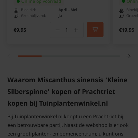
Online op voorraad
Onlin
Bloeitijd:
April - Mei
Bloeiti
Miscanthus sinensis 'Kleine
Groenblijvend:
Ja
Groenb
Silberspinne' advies aantal per
vierkante meter:
€9,95
€19,95
Aantal per
Potmaat
Maatvoering /
vierkante
in
potmaat
Waarom Miscanthus sinensis 'Kleine
meter
diameter
Silberspinne' kopen of Prachtriet
P9 (pot 9x9 cm)
5 planten
9x9 cm
kopen bij Tuinplantenwinkel.nl
C2 (2 liter pot)
3 planten
Ø 17 cm
Bij Tuinplantenwinkel.nl koopt u een Prachtriet bij
U kunt de gewenste maatvoering selecteren en
een betrouwbare partij. Naast de webshop is er ook
vervolgens het aantal bepalen. Dit aantal kunt u
een groot planten- en bomencentrum; u kunt ons