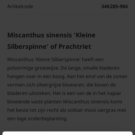
Artikelcode
34K285-984
Miscanthus sinensis 'Kleine
Silberspinne' of Prachtriet
Miscanthus 'Kleine Silberspinne' heeft een
polvormige groeiwijze. De lange, smalle bladeren
hangen over in een boog. Aan het eind van de zomer
vormen zich zilvergrijze bloeiaren, die boven de
bladeren uitsteken. Het is een van de in het najaar
bloeiende vaste planten Miscanthus sinensis komt
het beste tot zijn recht als solitair mooi siergras met
een lage onderbeplanting.