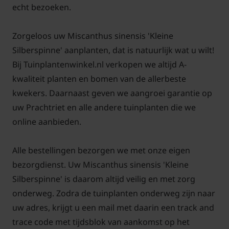
eventueel nog wijzigen in uw winkelmand.
echt bezoeken.
Zorgeloos uw Miscanthus sinensis 'Kleine
Silberspinne' aanplanten, dat is natuurlijk wat u wilt!
Let op!
Bij Tuinplantenwinkel.nl verkopen we altijd A-
De pot kan soms in vorm afwijken, bijvoorbeeld
kwaliteit planten en bomen van de allerbeste
een wat meer vierkante pot dan rond.
kwekers. Daarnaast geven we aangroei garantie op
uw Prachtriet en alle andere tuinplanten die we
online aanbieden.
Alle bestellingen bezorgen we met onze eigen
bezorgdienst. Uw Miscanthus sinensis 'Kleine
Silberspinne' is daarom altijd veilig en met zorg
onderweg. Zodra de tuinplanten onderweg zijn naar
uw adres, krijgt u een mail met daarin een track and
trace code met tijdsblok van aankomst op het