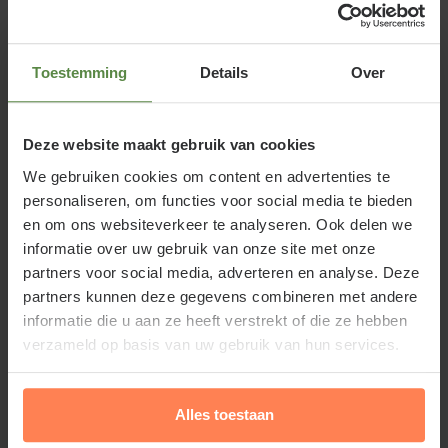
De dorre bladeren van de Miscanthus Kleine
Silberspinne zien er in de winter ook prachtig uit als
er rijp op zit of als ze bedekt zijn met een laagje
Toestemming
Details
Over
sneeuw. Sinensis kleine silberspinne prachtriet is
een plant, die zich goed laat combineren met ander
siergras
.
Deze website maakt gebruik van cookies
We gebruiken cookies om content en advertenties te
personaliseren, om functies voor social media te bieden
en om ons websiteverkeer te analyseren. Ook delen we
informatie over uw gebruik van onze site met onze
Standplaats Miscanthus Kleine
partners voor social media, adverteren en analyse. Deze
Silberspinne
partners kunnen deze gegevens combineren met andere
informatie die u aan ze heeft verstrekt of die ze hebben
Miscanthus sinensis heeft het liefst een zonnige
verzameld op basis van uw gebruik van hun services.
standplaats in een goed doorlaatbare, humusrijke
Lees meer
bodem die het liefst goed vochthoudend is, zodat
Alles toestaan
een goed wortelgestel gevormd kan worden en een