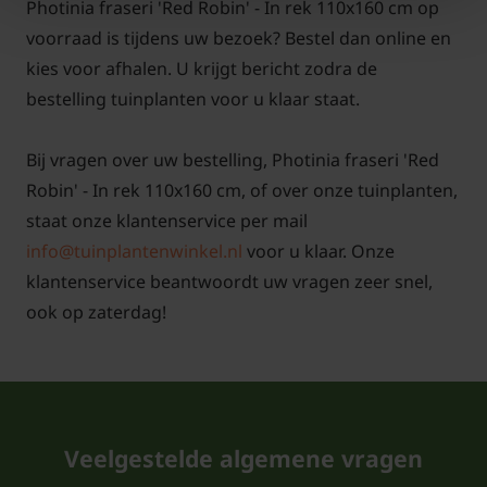
Photinia fraseri 'Red Robin' - In rek 110x160 cm op
voorraad is tijdens uw bezoek? Bestel dan online en
Let op!
kies voor afhalen. U krijgt bericht zodra de
bestelling tuinplanten voor u klaar staat.
Bij een bestelling van 3-5 stuks of meer van dit
product, kan het zijn dat de aangegeven levertijd
Bij vragen over uw bestelling, Photinia fraseri 'Red
overschreden wordt. Dit omdat het een
Robin' - In rek 110x160 cm, of over onze tuinplanten,
importproduct betreft. Mocht dit gebeuren, dan
staat onze klantenservice per mail
laten we het u weten.
info@tuinplantenwinkel.nl
voor u klaar. Onze
klantenservice beantwoordt uw vragen zeer snel,
ook op zaterdag!
Veelgestelde algemene vragen